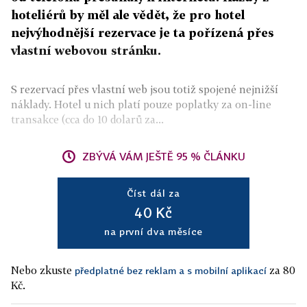
hoteliérů by měl ale vědět, že pro hotel
nejvýhodnější rezervace je ta pořízená přes
vlastní webovou stránku.
S rezervací přes vlastní web jsou totiž spojené nejnižší
náklady. Hotel u nich platí pouze poplatky za on-line
transakce (cca do 10 dolarů za...
ZBÝVÁ VÁM JEŠTĚ 95 % ČLÁNKU
Číst dál za
40 Kč
na první dva měsíce
Nebo zkuste
za 80
předplatné bez reklam a s mobilní aplikací
Kč.