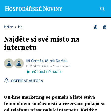
HN.cz
›
Hn
Najděte si své místo na
internetu
Jiří Čermák
Mirek Dorňák
,
11. 2. 2011 00:00 ▪ 4 min. čtení
PŘEHRÁT ČLÁNEK
ODEBÍRAT AUTORA
On-line marketing se pomalu a jistě stává
fenoménem současnosti a rezervace pokojů se
od telefonů přesunuly k internetu. Každý z