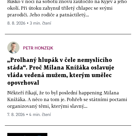
Rusko v noci na sobotu znovu zaútočilo na Kyjev a jeho
okolí. Při útoku zahynul tříletý chlapec se svými
prarodiči. Jeho rodiče a patnáctiletý...
8. 8. 2026 ▪ 3 min. čtení
PETR HONZEJK
„Prolhaný hlupák v čele nemyslícího
stáda“. Proč Milana Knížáka oslavuje
vláda vedená mužem, kterým umělec
opovrhoval
Někteří říkají, že to byl poslední happening Milana
Knížáka. A něco na tom je. Pohřeb se státními poctami
organizovaný těmi, kterými slavný...
7. 8. 2026 ▪ 4 min. čtení