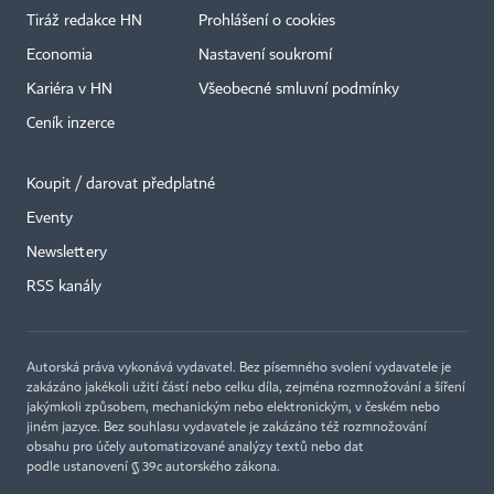
Tiráž redakce HN
Prohlášení o cookies
Economia
Nastavení soukromí
Kariéra v HN
Všeobecné smluvní podmínky
Ceník inzerce
Koupit / darovat předplatné
Eventy
Newslettery
RSS kanály
Autorská práva vykonává vydavatel. Bez písemného svolení vydavatele je
zakázáno jakékoli užití částí nebo celku díla, zejména rozmnožování a šíření
jakýmkoli způsobem, mechanickým nebo elektronickým, v českém nebo
jiném jazyce. Bez souhlasu vydavatele je zakázáno též rozmnožování
obsahu pro účely automatizované analýzy textů nebo dat
podle ustanovení § 39c autorského zákona.