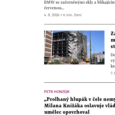
BMW se začerněnými skly a blikající
červenou...
4. 8. 2026 ▪ 6 min. čtení
Z
m
s
De
vý
kt
7.
PETR HONZEJK
„Prolhaný hlupák v čele nemy
Milana Knížáka oslavuje vlá
umělec opovrhoval