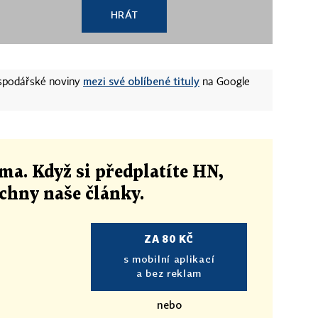
HRÁT
mezi své oblíbené tituly
ospodářské noviny
na Google
ma. Když si předplatíte HN,
echny naše články
.
ZA 80 KČ
s mobilní aplikací
a bez reklam
nebo