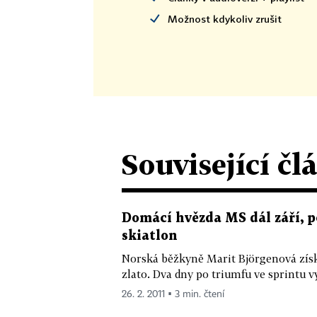
Možnost kdykoliv zrušit
Související čl
Domácí hvězda MS dál září, p
skiatlon
Norská běžkyně Marit Björgenová získ
zlato. Dva dny po triumfu ve sprintu vy
26. 2. 2011 ▪ 3 min. čtení