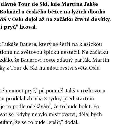
edávné Tour de Ski, kde Martina Jakše
Bohužel u českého běžce na lyžích dlouho
S v Oslu dojel až na začátku čtvrté desítky.
pryč," litoval.
z Lukáše Bauera, který se šetří na klasickou
tlonu na světovou špičku nestačil. Na začátku
zdálo, že Bauerovi roste zdatný parťák. Martin
ky z Tour de Ski na mistrovství světa Oslu
blbé nemoci pryč," připomněl Jakš v rozhovoru
ou prodělal zhruba 3 týdny před startem
 je to podle očekávání, že to bude bolet. Po
it se. Kdyby nebylo mistrovství, dělal bych
ufám, že se to bude lepšit," dodal.