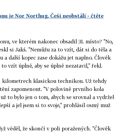
onu je Nor Northug. Češi neobstáli
- čtěte
tlonu, ve kterém nakonec obsadil 31. místo? "No,
skl si Jakš. "Nemůžu za to vzít, dát si do těla a
nu a další kopec zase dokážu jet naplno. Člověk
to vzít úplně, aby se úplně nezatavil," řekl.
mi kilometrech klasickou technikou. Už tehdy
stění zapomenout. "V polovině prvního kola
už to bylo jen o tom, abych se srovnal a vydržel
lepší a jel jsem si to svoje," prohlásil osmý muž
yž věděl, že skončí v poli poražených. "Člověk