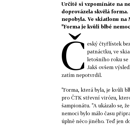
Určitě si vzpomínáte na n
doprovázela skvělá forma. 
nepobyla. Ve skiatlonu na M
"Forma je kvůli blbé nemoci 
Č
eský čtyřlístek be
patnáctku, ve skia
letošního roku se 
Jakš ovšem výsled
zatím nepotvrdil.
"Forma, která byla, je kvůli 
pro ČTK střevní virózu, kter
šampionátu. "A ukázalo se, že
nemoci bylo málo času připrav
úplně něco jiného. Teď jen do