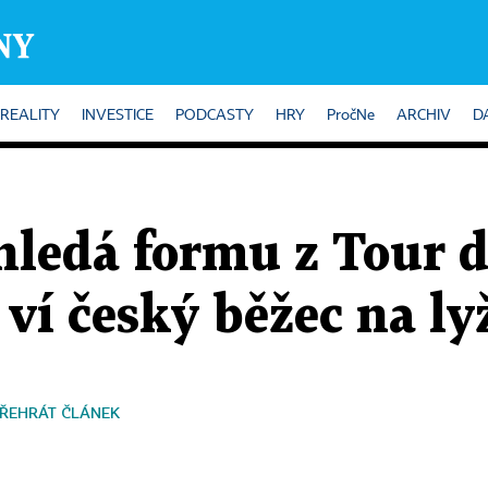
REALITY
INVESTICE
PODCASTY
HRY
PročNe
ARCHIV
D
hledá formu z Tour d
 ví český běžec na ly
ŘEHRÁT ČLÁNEK