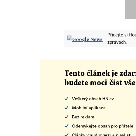
Přidejte si H
zprávách.
Tento článek
je
zdar
budete moci číst vš
Veškerý obsah HN.cz
Mobilní aplikace
Bez reklam
Odemykejte obsah pro přátele
Články v audioverzi + playlist