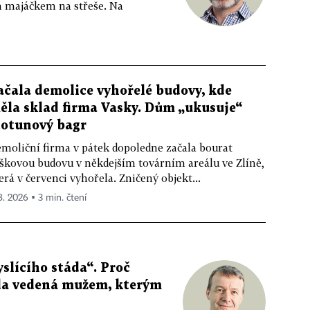
m majáčkem na střeše. Na
ačala demolice vyhořelé budovy, kde
ěla sklad firma Vasky. Dům „ukusuje“
totunový bagr
moliční firma v pátek dopoledne začala bourat
škovou budovu v někdejším továrním areálu ve Zlíně,
erá v červenci vyhořela. Zničený objekt...
 8. 2026 ▪ 3 min. čtení
slícího stáda“. Proč
da vedená mužem, kterým