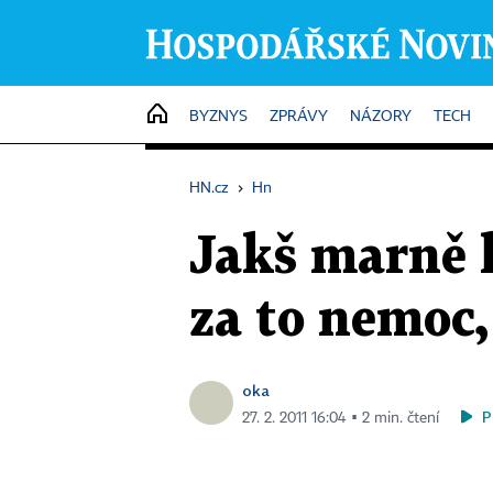
HOME
BYZNYS
ZPRÁVY
NÁZORY
TECH
HN.cz
›
Hn
Jakš marně 
za to nemoc,
oka
P
27. 2. 2011 16:04 ▪ 2 min. čtení