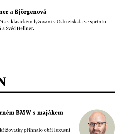
lner a Björgenová
ěta v klasickém lyžování v Oslu získala ve sprintu
 a Švéd Hellner.
N
 černém BMW s majákem
 křižovatky přihnalo obří luxusní