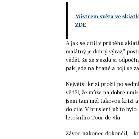
Mistrem světa ve skiatl
ZDE
A jak se cítil v průběhu skia
malátný je dobrý výraz," poste
vědět, že ze sjezdu si odpoči
pak jede na hraně a bojí se za 
Největší krizi prožil po sed
věděl, že může na dobré umí
jsem tam měl takovou krizi a 
do cíle. V bruslení už to bylo 
letošního Tour de Ski.
Závod nakonec dokončil, i kd