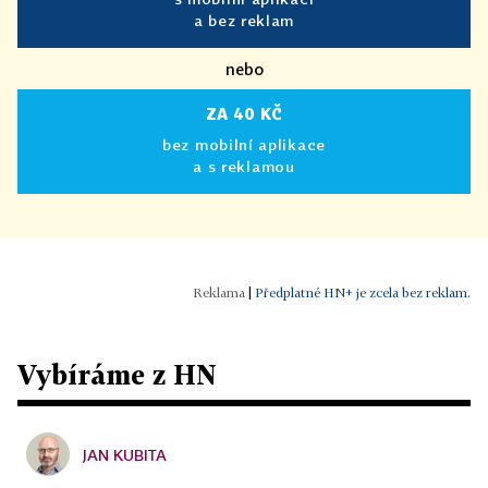
a bez reklam
nebo
ZA 40 KČ
bez mobilní aplikace
a s reklamou
|
Předplatné HN+ je zcela bez reklam.
Vybíráme z HN
JAN KUBITA