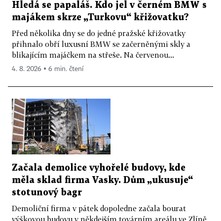
Hledá se papaláš. Kdo jel v černém BMW s
majákem skrze „Turkovu“ křižovatku?
Před několika dny se do jedné pražské křižovatky
přihnalo obří luxusní BMW se začerněnými skly a
blikajícím majáčkem na střeše. Na červenou...
4. 8. 2026 ▪ 6 min. čtení
Začala demolice vyhořelé budovy, kde
měla sklad firma Vasky. Dům „ukusuje“
stotunový bagr
Demoliční firma v pátek dopoledne začala bourat
výškovou budovu v někdejším továrním areálu ve Zlíně,