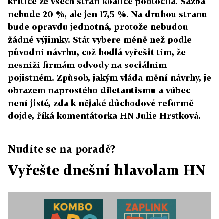
kritice ze všech stran koalice pootočila. Sazba
nebude 20 %, ale jen 17,5 %. Na druhou stranu
bude opravdu jednotná, protože nebudou
žádné výjimky. Stát vybere méně než podle
původní návrhu, což hodlá vyřešit tím, že
nesníží firmám odvody na sociálním
pojistném. Způsob, jakým vláda mění návrhy, je
obrazem naprostého diletantismu a vůbec
není jisté, zda k nějaké důchodové reformě
dojde, říká komentátorka HN Julie Hrstková.
Nudíte se na poradě?
Vyřešte dnešní hlavolam HN