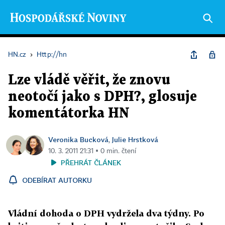
HN.cz
›
Http://hn
Lze vládě věřit, že znovu
neotočí jako s DPH?, glosuje
komentátorka HN
Veronika Bucková
Julie Hrstková
,
10. 3. 2011 21:31 ▪ 0 min. čtení
PŘEHRÁT ČLÁNEK
ODEBÍRAT AUTORKU
Vládní dohoda o DPH vydržela dva týdny. Po