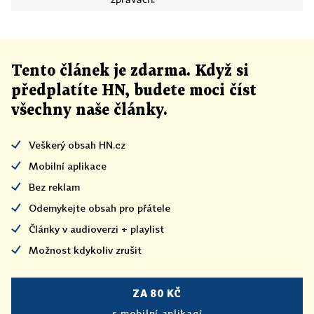
zprávách.
Tento článek
je
zdarma. Když si
předplatíte HN, budete moci číst
všechny naše články
.
Veškerý obsah HN.cz
Mobilní aplikace
Bez reklam
Odemykejte obsah pro přátele
Články v audioverzi + playlist
Možnost kdykoliv zrušit
ZA 80 KČ
s mobilní aplikací