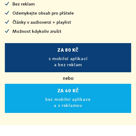
Bez reklam
Odemykejte obsah pro přátele
Články v audioverzi + playlist
Možnost kdykoliv zrušit
ZA 80 KČ
s mobilní aplikací
a bez reklam
nebo
ZA 40 KČ
bez mobilní aplikace
a s reklamou