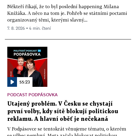
Někteří říkají, že to byl poslední happening Milana
Knížáka. A něco na tom je. Pohřeb se státními poctami
organizovaný těmi, kterými slavný...
7. 8. 2026 ▪ 4 min. čtení
55:23
PODCAST PODPÁSOVKA
Utajený problém. V Česku se chystají
první volby, kdy sítě blokují politickou
reklamu. A hlavní oběť je nečekaná
V Podpásovce se tentokrát věnujeme tématu, o kterém
se vůbec nemluví. Meta začala blokovat politickou