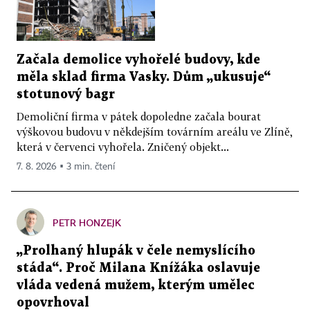
Začala demolice vyhořelé budovy, kde
měla sklad firma Vasky. Dům „ukusuje“
stotunový bagr
Demoliční firma v pátek dopoledne začala bourat
výškovou budovu v někdejším továrním areálu ve Zlíně,
která v červenci vyhořela. Zničený objekt...
7. 8. 2026 ▪ 3 min. čtení
PETR HONZEJK
„Prolhaný hlupák v čele nemyslícího
stáda“. Proč Milana Knížáka oslavuje
vláda vedená mužem, kterým umělec
opovrhoval