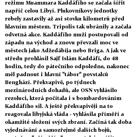
režimu Muammara Kaddáfího se začala šířit
napříč celou Libyí. Plukovníkovy jednotky
rebely zastavily až asi stovku kilometrů před
hlavním městem. Tripolis tak ubránily a začala
odvetná akce. Kaddáfího muži postupovali od
západu na východ a znovu převzali moc ve
městech jako Adžedábíja nebo Briga. A jak ve
středu prohlásil Sajf Islám Kaddáfí, do 48
hodin, tedy do pátečního odpoledne, nakonec
měl padnout i hlavní "tábor" povstalců
Benghází. Překvapivě, po týdnech
mezinárodních dohadů, ale OSN vyhlásilo
rezoluci, která počítala i s bombardováním
Kaddáfího sil. A ještě překvapivěji na to
reagovala libyjská vláda - vyhlásila příměří a
okamžité složení svých zbraní. Začíná tak doba
vyjednávání a samozřejmě dalších bojů,