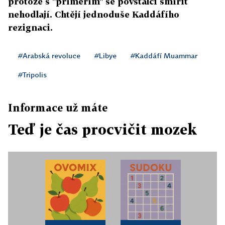
protože s "příměřím" se povstalci smířit
nehodlají. Chtějí jednoduše Kaddáfího
rezignaci.
#Arabská revoluce
#Libye
#Kaddáfí Muammar
#Tripolis
Informace už máte
Teď je čas procvičit mozek