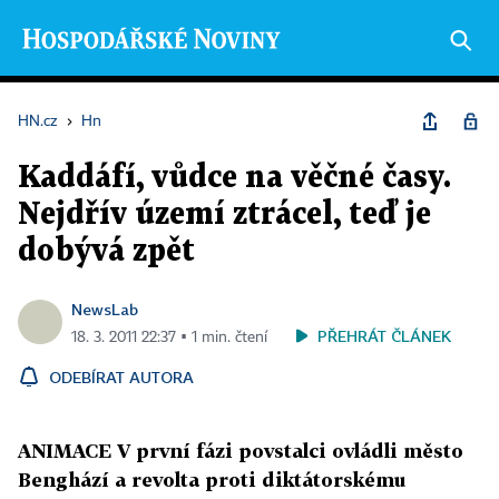
HN.cz
›
Hn
Kaddáfí, vůdce na věčné časy.
Nejdřív území ztrácel, teď je
dobývá zpět
NewsLab
PŘEHRÁT ČLÁNEK
18. 3. 2011 22:37 ▪ 1 min. čtení
ODEBÍRAT AUTORA
ANIMACE V první fázi povstalci ovládli město
Benghází a revolta proti diktátorskému