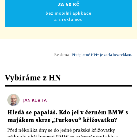
ZA 40 KČ
bez mobilní aplikace
a s reklamou
|
Předplatné HN+ je zcela bez reklam.
Vybíráme z HN
JAN KUBITA
Hledá se papaláš. Kdo jel v černém BMW s
majákem skrze „Turkovu“ křižovatku?
Před několika dny se do jedné pražské křižovatky
přihnalo obří luxusní BMW se začerněnými skly a