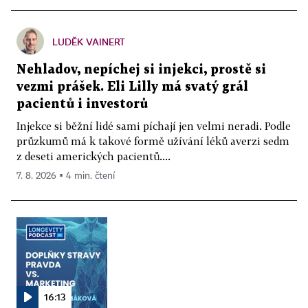
LUDĚK VAINERT
Nehladov, nepíchej si injekci, prostě si
vezmi prášek. Eli Lilly má svatý grál
pacientů i investorů
Injekce si běžní lidé sami píchají jen velmi neradi. Podle
průzkumů má k takové formě užívání léků averzi sedm
z deseti amerických pacientů....
7. 8. 2026 ▪ 4 min. čtení
16:13