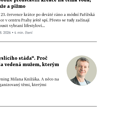
sobně představili kreace na téma voda,
ůže a pižmo
 23. července krátce po deváté ráno a módní Pařížská
ice v centru Prahy ještě spí. Přesto se tudy začínají
ousit vybraní lifestyloví...
 8. 2026 ▪ 4 min. čtení
slícího stáda“. Proč
da vedená mužem, kterým
ppening Milana Knížáka. A něco na
rganizovaný těmi, kterými