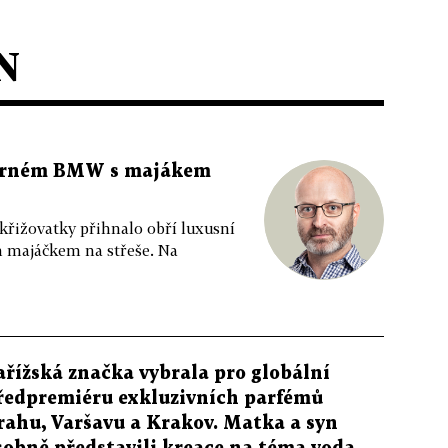
N
 černém BMW s majákem
 křižovatky přihnalo obří luxusní
m majáčkem na střeše. Na
ařížská značka vybrala pro globální
ředpremiéru exkluzivních parfémů
rahu, Varšavu a Krakov. Matka a syn