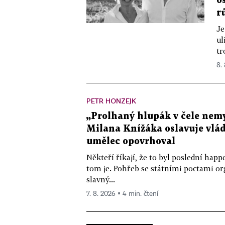
o
r
Je
ul
tr
8.
PETR HONZEJK
„Prolhaný hlupák v čele nemy
Milana Knížáka oslavuje vlá
umělec opovrhoval
Někteří říkají, že to byl poslední ha
tom je. Pohřeb se státními poctami o
slavný...
7. 8. 2026 ▪ 4 min. čtení