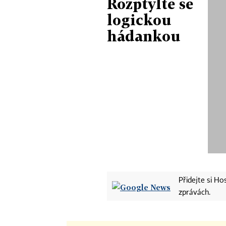
Rozptylte se
logickou
hádankou
Přidejte si H
zprávách.