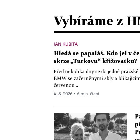
Vybíráme z H
JAN KUBITA
Hledá se papaláš. Kdo jel v
skrze „Turkovu“ křižovatku?
Před několika dny se do jedné pražské
BMW se začerněnými skly a blikající
červenou...
4. 8. 2026 ▪ 6 min. čtení
P
p
P