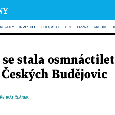
REALITY
INVESTICE
PODCASTY
HRY
PročNe
ARCHIV
D
se stala osmnáctilet
 Českých Budějovic
ŘEHRÁT ČLÁNEK