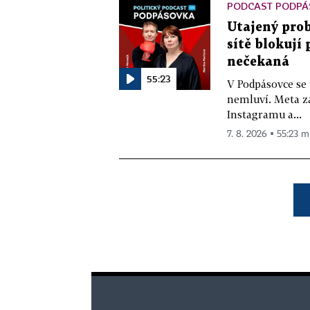
PODCAST PODPÁ
Utajený prob
sítě blokují
nečekaná
55:23
V Podpásovce se
nemluví. Meta z
Instagramu a...
7. 8. 2026 ▪ 55:23 m