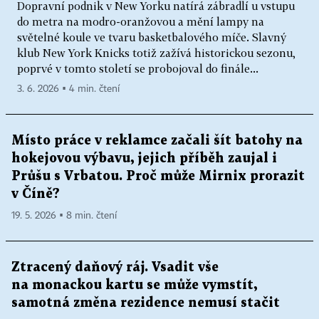
Dopravní podnik v New Yorku natírá zábradlí u vstupu
do metra na modro-oranžovou a mění lampy na
světelné koule ve tvaru basketbalového míče. Slavný
klub New York Knicks totiž zažívá historickou sezonu,
poprvé v tomto století se probojoval do finále...
3. 6. 2026 ▪ 4 min. čtení
Místo práce v reklamce začali šít batohy na
hokejovou výbavu, jejich příběh zaujal i
Průšu s Vrbatou. Proč může Mirnix prorazit
v Číně?
19. 5. 2026 ▪ 8 min. čtení
Ztracený daňový ráj. Vsadit vše
na monackou kartu se může vymstít,
samotná změna rezidence nemusí stačit