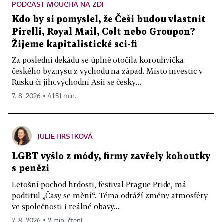
PODCAST MOUCHA NA ZDI
Kdo by si pomyslel, že Češi budou vlastnit
Pirelli, Royal Mail, Colt nebo Groupon?
Žijeme kapitalistické sci-fi
Za poslední dekádu se úplně otočila korouhvička
českého byznysu z východu na západ. Místo investic v
Rusku či jihovýchodní Asii se český...
7. 8. 2026 ▪ 41:51 min.
JULIE HRSTKOVÁ
LGBT vyšlo z módy, firmy zavřely kohoutky
s penězi
Letošní pochod hrdosti, festival Prague Pride, má
podtitul „Časy se mění“. Téma odráží změny atmosféry
ve společnosti i reálné obavy...
7. 8. 2026 ▪ 2 min. čtení