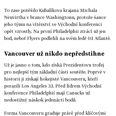
To zase potěšilo Kubalíkova krajana Michala
Neuvirtha v brance Washingtonu, protože šance
jeho týmu na vítězství ve Východní konferenci
opět vzrostly. Na první Philadelphii ztrácí už jen
bod, neboť Flyers podlehli na svém ledě 0:1 Atlantě.
Vancouver už nikdo nepředstihne
Už je jasno o tom, kdo získá Prezidentovu trofej
pro nejlepší tým základní části soutěže. Poprvé v
historii ji získají hokejisté Vancouveru, kteří
porazili Los Angeles 3:1. Před lídrem Východní
konference Philadelphií mají Canucks už
nedostižný náskok jedenácti bodů.
Forma Vancouveru graduje právě před klíčovými