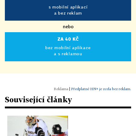
s mobilní aplikací
a bez reklam
nebo
ZA 40 KČ
bez mobilní aplikace
a s reklamou
|
Předplatné HN+ je zcela bez reklam.
Související články