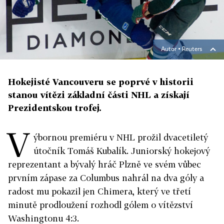
Autor ▪
Reuters
Hokejisté Vancouveru se poprvé v historii
stanou vítězi základní části NHL a získají
Prezidentskou trofej.
V
ýbornou premiéru v NHL prožil dvacetiletý
útočník Tomáš Kubalík. Juniorský hokejový
reprezentant a bývalý hráč Plzně ve svém vůbec
prvním zápase za Columbus nahrál na dva góly a
radost mu pokazil jen Chimera, který ve třetí
minutě prodloužení rozhodl gólem o vítězství
Washingtonu 4:3.