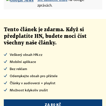
na Google
zprávách.
Tento článek
je
zdarma. Když si
předplatíte HN, budete moci číst
všechny naše články
.
Veškerý obsah HN.cz
Mobilní aplikace
Bez reklam
Odemykejte obsah pro přátele
Články v audioverzi + playlist
Možnost kdykoliv zrušit
ZA 80 KČ