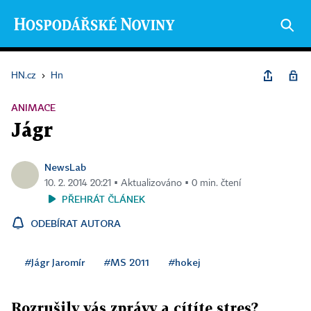
HN.cz
›
Hn
ANIMACE
Jágr
NewsLab
10. 2. 2014 20:21 ▪ Aktualizováno ▪ 0 min. čtení
PŘEHRÁT ČLÁNEK
ODEBÍRAT AUTORA
#Jágr Jaromír
#MS 2011
#hokej
Rozrušily vás zprávy a cítíte stres?