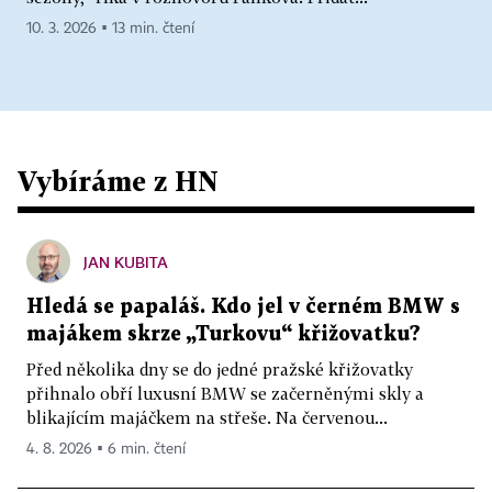
10. 3. 2026 ▪ 13 min. čtení
Vybíráme z HN
JAN KUBITA
Hledá se papaláš. Kdo jel v černém BMW s
majákem skrze „Turkovu“ křižovatku?
Před několika dny se do jedné pražské křižovatky
přihnalo obří luxusní BMW se začerněnými skly a
blikajícím majáčkem na střeše. Na červenou...
4. 8. 2026 ▪ 6 min. čtení