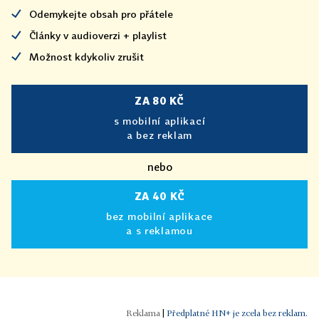
Odemykejte obsah pro přátele
Články v audioverzi + playlist
Možnost kdykoliv zrušit
ZA 80 KČ
s mobilní aplikací
a bez reklam
nebo
ZA 40 KČ
bez mobilní aplikace
a s reklamou
|
Předplatné HN+ je zcela bez reklam.