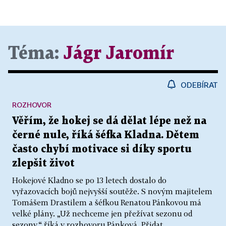
Téma:
Jágr Jaromír
ODEBÍRAT
ROZHOVOR
Věřím, že hokej se dá dělat lépe než na
černé nule, říká šéfka Kladna. Dětem
často chybí motivace si díky sportu
zlepšit život
Hokejové Kladno se po 13 letech dostalo do
vyřazovacích bojů nejvyšší soutěže. S novým majitelem
Tomášem Drastilem a šéfkou Renatou Pánkovou má
velké plány. „Už nechceme jen přežívat sezonu od
sezony,“ říká v rozhovoru Pánková. Přidat...