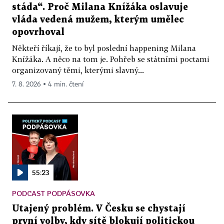
stáda“. Proč Milana Knížáka oslavuje
vláda vedená mužem, kterým umělec
opovrhoval
Někteří říkají, že to byl poslední happening Milana
Knížáka. A něco na tom je. Pohřeb se státními poctami
organizovaný těmi, kterými slavný...
7. 8. 2026 ▪ 4 min. čtení
55:23
PODCAST PODPÁSOVKA
Utajený problém. V Česku se chystají
první volby, kdy sítě blokují politickou