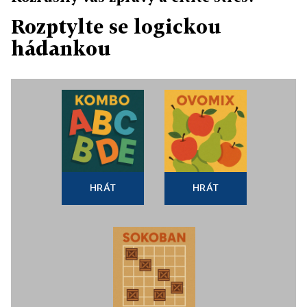
Rozptylte se logickou
hádankou
HRÁT
HRÁT