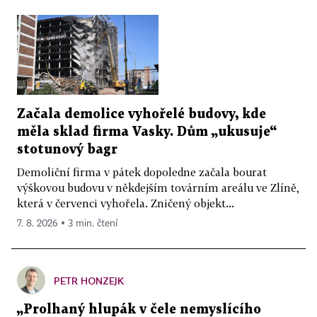
Začala demolice vyhořelé budovy, kde
měla sklad firma Vasky. Dům „ukusuje“
stotunový bagr
Demoliční firma v pátek dopoledne začala bourat
výškovou budovu v někdejším továrním areálu ve Zlíně,
která v červenci vyhořela. Zničený objekt...
7. 8. 2026 ▪ 3 min. čtení
PETR HONZEJK
„Prolhaný hlupák v čele nemyslícího