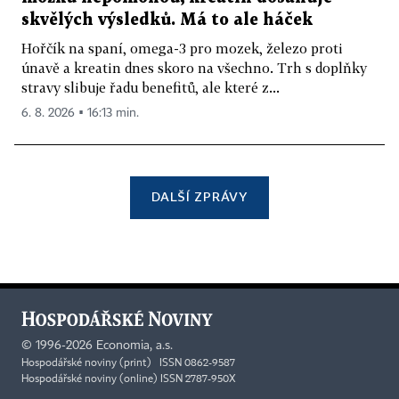
skvělých výsledků. Má to ale háček
Hořčík na spaní, omega-3 pro mozek, železo proti
únavě a kreatin dnes skoro na všechno. Trh s doplňky
stravy slibuje řadu benefitů, ale které z...
6. 8. 2026 ▪ 16:13 min.
DALŠÍ ZPRÁVY
©
1996-2026
Economia, a.s.
Hospodářské noviny (print) ISSN 0862-9587
Hospodářské noviny (online) ISSN 2787-950X