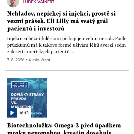
LUDĚK VAINERT
Nehladov, nepíchej si injekci, prostě si
vezmi prášek. Eli Lilly má svatý grál
pacientů i investorů
Injekce si běžní lidé sami píchají jen velmi neradi. Podle
průzkumů má k takové formě užívání léků averzi sedm
z deseti amerických pacientů....
7. 8. 2026 ▪ 4 min. čtení
16:13
Biotechnoložka: Omega-3 před úpadkem
mozku nepomohou, kreatin dosahuje