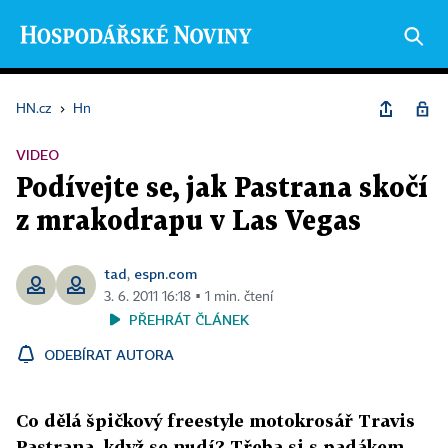
HN.cz
›
Hn
VIDEO
Podívejte se, jak Pastrana skočí
z mrakodrapu v Las Vegas
tad
espn.com
,
3. 6. 2011 16:18 ▪ 1 min. čtení
PŘEHRÁT ČLÁNEK
ODEBÍRAT AUTORA
Co dělá špičkový freestyle motokrosář Travis
Pastrana, když se nudí? Třeba si s padákem