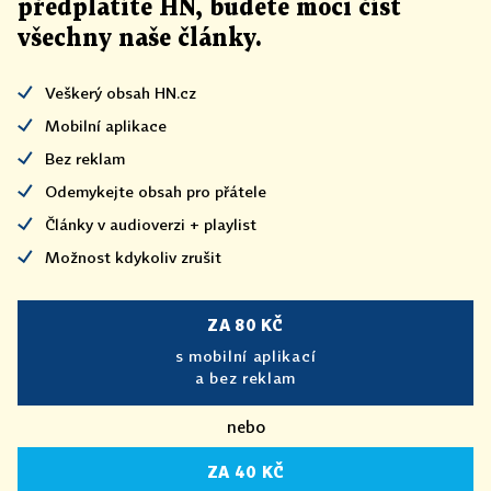
předplatíte HN, budete moci číst
všechny naše články
.
Veškerý obsah HN.cz
Mobilní aplikace
Bez reklam
Odemykejte obsah pro přátele
Články v audioverzi + playlist
Možnost kdykoliv zrušit
ZA 80 KČ
s mobilní aplikací
a bez reklam
nebo
ZA 40 KČ