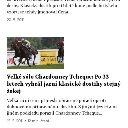
derby. Klasický dostih pro tříleté koně podle britského
vzoru se tehdy jmenoval Cena...
20. 5. 2011
Velké sólo Chardonney Tcheque: Po 33
letech vyhrál jarní klasické dostihy stejný
žokej
Velká jarní cena přinesla obrácené pořadí oproti
dubnovému přípravnému dostihu. S jinými jezdci a na
jiném podkladu porazil Chardonney Tcheque...
15. 5. 2011 ▪ 12 min. čtení