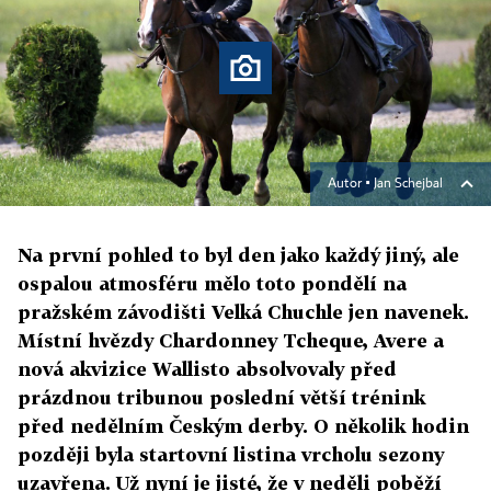
Autor ▪
Jan Schejbal
Na první pohled to byl den jako každý jiný, ale
ospalou atmosféru mělo toto pondělí na
pražském závodišti Velká Chuchle jen navenek.
Místní hvězdy Chardonney Tcheque, Avere a
nová akvizice Wallisto absolvovaly před
prázdnou tribunou poslední větší trénink
před nedělním Českým derby. O několik hodin
později byla startovní listina vrcholu sezony
uzavřena. Už nyní je jisté, že v neděli poběží