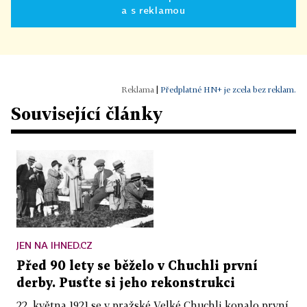
a s reklamou
|
Předplatné HN+ je zcela bez reklam.
Související články
JEN NA IHNED.CZ
Před 90 lety se běželo v Chuchli první
derby. Pusťte si jeho rekonstrukci
22. května 1921 se v pražské Velké Chuchli konalo první