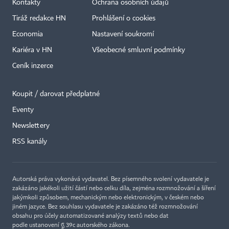
Kontakty
Ochrana osobních údajů
Tiráž redakce HN
Prohlášení o cookies
Economia
Nastavení soukromí
Kariéra v HN
Všeobecné smluvní podmínky
Ceník inzerce
Koupit / darovat předplatné
Eventy
×
Newslettery
RSS kanály
Autorská práva vykonává vydavatel. Bez písemného svolení vydavatele je
zakázáno jakékoli užití částí nebo celku díla, zejména rozmnožování a šíření
jakýmkoli způsobem, mechanickým nebo elektronickým, v českém nebo
jiném jazyce. Bez souhlasu vydavatele je zakázáno též rozmnožování
obsahu pro účely automatizované analýzy textů nebo dat
podle ustanovení § 39c autorského zákona.