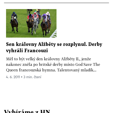
Sen královny Alžběty se rozplynul. Derby
vyhráli Francouzi
Měl to být velký den královny Alžběty II., jenže
nakonec zněla po britské derby místo God Save The
Queen francouzská hymna. Talentovaný mladík...
4. 6. 2011 ▪ 3 min. čtení
Vybíráme z HN