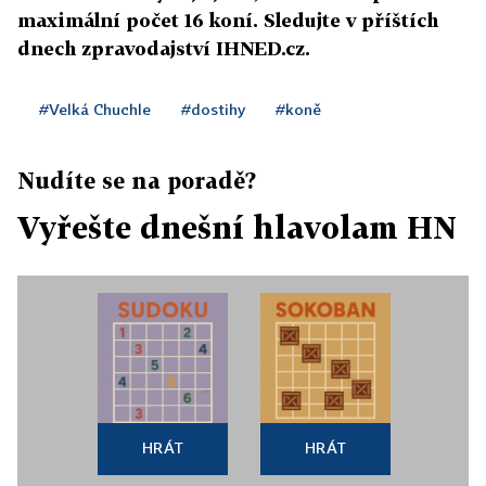
maximální počet 16 koní. Sledujte v příštích
dnech zpravodajství IHNED.cz.
#Velká Chuchle
#dostihy
#koně
Nudíte se na poradě?
Vyřešte dnešní hlavolam HN
HRÁT
HRÁT