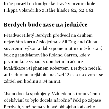
hráč porazil na londýnské trávě v prvním kole
Filippa Volandriho z Itálie hladce 6:2, 6:2 a 6:1.
Berdych bude zase na jedničce
Pětadvacetiletý Berdych předvedl na druhém
největším kurtu číslo jedna v All England Clubu
suverénní výkon a dal zapomenout na měsíc starý
šok z grandslamového Roland Garros, kde v
prvním kole vypadl s domácím hráčem z
kvalifikace Stéphanem Robertem. Berdych nečelil
ani jednomu brejkbolu, nasázel 12 es a na dvorci se
zdržel jen hodinu a 34 minut.
"Jsem docela spokojený. Vzhledem k tomu všemu
očekávání to bylo docela náročné," řekl po zápase
Berdych, jenž nemá v hlavě obhajobu loňského