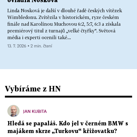
ovládla Nosková
Linda Nosková je další v dlouhé řadě českých vítězek
Wimbledonu. Zvítězila v historickém, ryze českém
finále nad Karolínou Muchovou 6:2, 5:7, 6:3 a získala
premiérový titul z turnajů „velké čtyřky“. Světová
média i experti ocenili také...
13. 7. 2026 ▪ 2 min. čtení
Vybíráme z HN
JAN KUBITA
Hledá se papaláš. Kdo jel v černém BMW s
majákem skrze „Turkovu“ křižovatku?