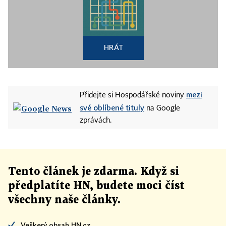
HRÁT
mezi
Přidejte si Hospodářské noviny
své oblíbené tituly
na Google
zprávách.
Tento článek
je
zdarma. Když si
předplatíte HN, budete moci číst
všechny naše články
.
Veškerý obsah HN.cz