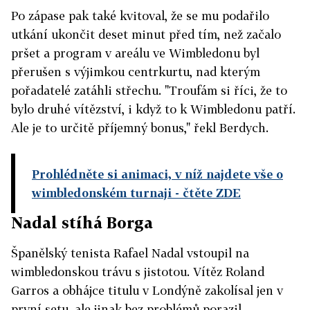
Po zápase pak také kvitoval, že se mu podařilo
utkání ukončit deset minut před tím, než začalo
pršet a program v areálu ve Wimbledonu byl
přerušen s výjimkou centrkurtu, nad kterým
pořadatelé zatáhli střechu. "Troufám si říci, že to
bylo druhé vítězství, i když to k Wimbledonu patří.
Ale je to určitě příjemný bonus," řekl Berdych.
Prohlédněte si animaci, v níž najdete vše o
wimbledonském turnaji
- čtěte ZDE
Nadal stíhá Borga
Španělský tenista Rafael Nadal vstoupil na
wimbledonskou trávu s jistotou. Vítěz Roland
Garros a obhájce titulu v Londýně zakolísal jen v
první setu, ale jinak bez problémů porazil