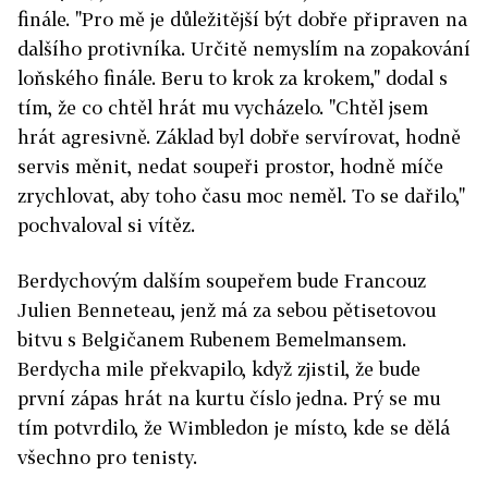
finále. "Pro mě je důležitější být dobře připraven na
dalšího protivníka. Určitě nemyslím na zopakování
loňského finále. Beru to krok za krokem," dodal s
tím, že co chtěl hrát mu vycházelo. "Chtěl jsem
hrát agresivně. Základ byl dobře servírovat, hodně
servis měnit, nedat soupeři prostor, hodně míče
zrychlovat, aby toho času moc neměl. To se dařilo,"
pochvaloval si vítěz.
Berdychovým dalším soupeřem bude Francouz
Julien Benneteau, jenž má za sebou pětisetovou
bitvu s Belgičanem Rubenem Bemelmansem.
Berdycha mile překvapilo, když zjistil, že bude
první zápas hrát na kurtu číslo jedna. Prý se mu
tím potvrdilo, že Wimbledon je místo, kde se dělá
všechno pro tenisty.