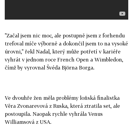
"Začal jsem nic moc, ale postupně jsem z forhendu
trefoval míče výborně a dokončil jsem to na vysoké
úrovni," řekl Nadal, který může potřetí v kariéře
vyhrát v jednom roce French Open a Wimbledon,
čímž by vyrovnal Švéda Björna Borga.
Ve dvouhře žen měla problémy loňská finalistka
Věra Zvonarevová z Ruska, která ztratila set, ale
postoupila. Naopak rychle vyhrála Venus
Williamsová z USA.