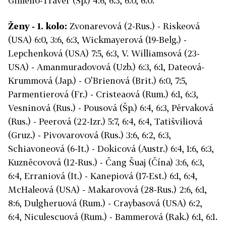
Gimeno-Traver (Šp.) 4:6, 6:3, 6:0, 6:0.
Ženy - 1. kolo:
Zvonarevová (2-Rus.) - Riskeová
(USA) 6:0, 3:6, 6:3, Wickmayerová (19-Belg.) -
Lepchenková (USA) 7:5, 6:3, V. Williamsová (23-
USA) - Amanmuradovová (Uzb.) 6:3, 6:1, Dateová-
Krummová (Jap.) - O'Brienová (Brit.) 6:0, 7:5,
Parmentierová (Fr.) - Cristeaová (Rum.) 6:1, 6:3,
Vesninová (Rus.) - Pousová (Šp.) 6:4, 6:3, Pěrvaková
(Rus.) - Peerová (22-Izr.) 5:7, 6:4, 6:4, Tatišviliová
(Gruz.) - Pivovarovová (Rus.) 3:6, 6:2, 6:3,
Schiavoneová (6-It.) - Dokicová (Austr.) 6:4, 1:6, 6:3,
Kuzněcovová (12-Rus.) - Čang Šuaj (Čína) 3:6, 6:3,
6:4, Erraniová (It.) - Kanepiová (17-Est.) 6:1, 6:4,
McHaleová (USA) - Makarovová (28-Rus.) 2:6, 6:1,
8:6, Dulgheruová (Rum.) - Craybasová (USA) 6:2,
6:4, Niculescuová (Rum.) - Bammerová (Rak.) 6:1, 6:1.