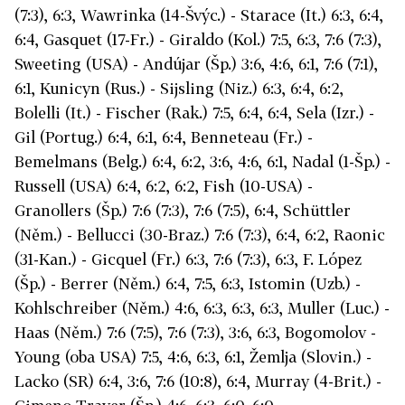
(7:3), 6:3, Wawrinka (14-Švýc.) - Starace (It.) 6:3, 6:4,
6:4, Gasquet (17-Fr.) - Giraldo (Kol.) 7:5, 6:3, 7:6 (7:3),
Sweeting (USA) - Andújar (Šp.) 3:6, 4:6, 6:1, 7:6 (7:1),
6:1, Kunicyn (Rus.) - Sijsling (Niz.) 6:3, 6:4, 6:2,
Bolelli (It.) - Fischer (Rak.) 7:5, 6:4, 6:4, Sela (Izr.) -
Gil (Portug.) 6:4, 6:1, 6:4, Benneteau (Fr.) -
Bemelmans (Belg.) 6:4, 6:2, 3:6, 4:6, 6:1, Nadal (1-Šp.) -
Russell (USA) 6:4, 6:2, 6:2, Fish (10-USA) -
Granollers (Šp.) 7:6 (7:3), 7:6 (7:5), 6:4, Schüttler
(Něm.) - Bellucci (30-Braz.) 7:6 (7:3), 6:4, 6:2, Raonic
(31-Kan.) - Gicquel (Fr.) 6:3, 7:6 (7:3), 6:3, F. López
(Šp.) - Berrer (Něm.) 6:4, 7:5, 6:3, Istomin (Uzb.) -
Kohlschreiber (Něm.) 4:6, 6:3, 6:3, 6:3, Muller (Luc.) -
Haas (Něm.) 7:6 (7:5), 7:6 (7:3), 3:6, 6:3, Bogomolov -
Young (oba USA) 7:5, 4:6, 6:3, 6:1, Žemlja (Slovin.) -
Lacko (SR) 6:4, 3:6, 7:6 (10:8), 6:4, Murray (4-Brit.) -