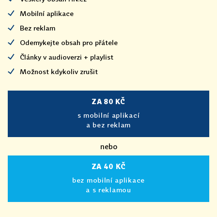
Mobilní aplikace
Bez reklam
Odemykejte obsah pro přátele
Články v audioverzi + playlist
Možnost kdykoliv zrušit
ZA 80 KČ
s mobilní aplikací
a bez reklam
nebo
ZA 40 KČ
bez mobilní aplikace
a s reklamou