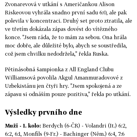
Zvonarevová v utkání s Američankou Alison
Riskeovou vyhrála snadno první sadu 6:0, ale pak
polevila v koncentraci. Druhý set proto ztratila, ale
ve třetím dokázala zápas dovést do vítězného
konce. "Jsem ráda, že to mám za sebou. Ona hrála
moc dobře, ale důležité bylo, abych se soustředila,
což jsem chvilku nedodržela," řekla Ruska.
Pětinásobná šampionka z All England Clubu
Williamsová povolila Akgul Amanmuradovové z
Uzbekistánu jen čtyři hry. "Jsem spokojená a ze
zápasu si odnáším pouze pozitiva," řekla po utkání.
Výsledky prvního dne
Muži - 1. kolo:
Berdych (6-ČR) - Volandri (It.) 6:2,
6:2, 6:1, Monfils (9-Fr.) - Bachinger (Něm.) 6:4, 7:6