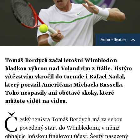
Autor ▪
Reuters
Tomáš Berdych začal letošní Wimbledon
hladkou výhrou nad Volandrim z Itálie. Jistým
vítězstvím vkročil do turnaje i Rafael Nadal,
který porazil Američana Michaela Russella.
Toho nespasily ani obětavé skoky, které
můžete vidět na videu.
Č
eský tenista Tomáš Berdych má za sebou
povedený start do Wimbledonu, v němž
obhajuje loňskou finálovou účast. Šestý nasazený