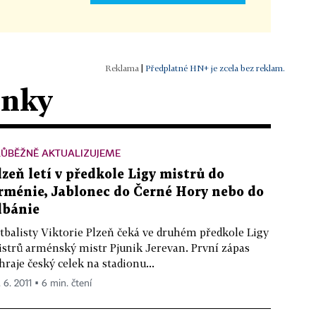
|
Předplatné HN+ je zcela bez reklam.
ánky
RŮBĚŽNĚ AKTUALIZUJEME
lzeň letí v předkole Ligy mistrů do
rménie, Jablonec do Černé Hory nebo do
lbánie
tbalisty Viktorie Plzeň čeká ve druhém předkole Ligy
strů arménský mistr Pjunik Jerevan. První zápas
hraje český celek na stadionu...
 6. 2011 ▪ 6 min. čtení