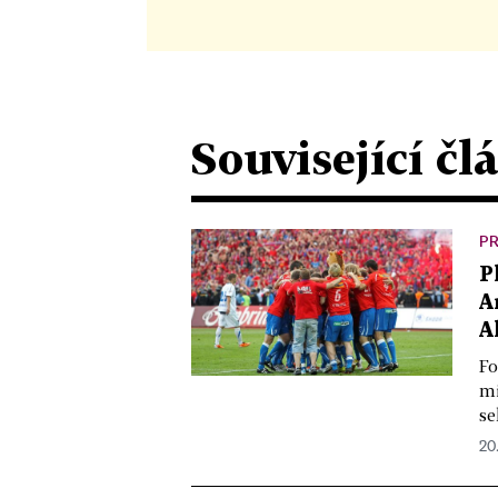
Související čl
P
P
A
A
Fo
mi
se
20.