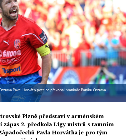
Ostrava Pavel Horváth poté co překonal brankáře Baníku Ostrava
istrovské Plzně představí v arménském
ní zápas 2. předkola Ligy mistrů s tamním
Západočechů Pavla Horvátha je pro tým