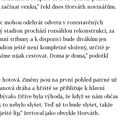
í začínat venku," řekl dnes Horváth novinářům.
ec mohou odehrát odvetu v rozestavěných
ý stadion prochází rozsáhlou rekonstrukcí, za
nní tribuny a k dispozici bude divákům jen
tadion ještě není kompletně složený, určitě je
síme nijak cestovat. Doma je doma," podotkl
e hotová. Změny jsou na první pohled patrné už
anová dráha a hřiště se přibližuje k hlavní
 bývalo. Dříve byla výhoda, že když se nám občas
 to nebylo slyšet. Teď už to bude slyšet, takže
eště líp," žertoval jako obvykle Horváth.