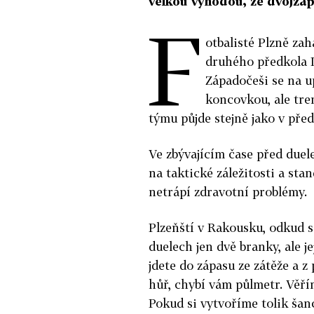
velkou výhodou, že dvojzá
F
otbalisté Plzně zah
druhého předkola L
Západočeši se na 
koncovkou, ale tre
týmu půjde stejně jako v pře
Ve zbývajícím čase před due
na taktické záležitosti a sta
netrápí zdravotní problémy.
Plzeňští v Rakousku, odkud se 
duelech jen dvě branky, ale j
jdete do zápasu ze zátěže a z
hůř, chybí vám půlmetr. Věřím
Pokud si vytvoříme tolik šan