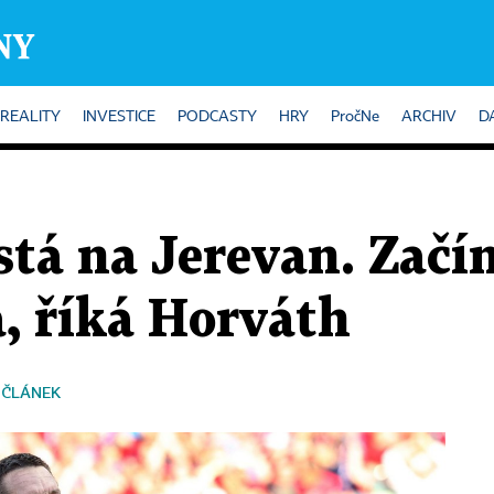
REALITY
INVESTICE
PODCASTY
HRY
PročNe
ARCHIV
D
stá na Jerevan. Začí
, říká Horváth
 ČLÁNEK