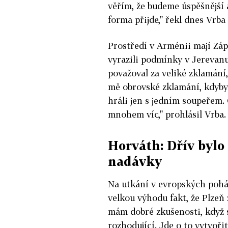
věřím, že budeme úspěšnější a
forma přijde," řekl dnes Vrb
Prostředí v Arménii mají Zá
vyrazili podmínky v Jerevanu
považoval za veliké zklamání
mě obrovské zklamání, kdyb
hráli jen s jedním soupeřem.
mnohem víc," prohlásil Vrba.
Horváth: Dřív bylo 
nadávky
Na utkání v evropských pohár
velkou výhodu fakt, že Plzeň 
mám dobré zkušenosti, když 
rozhodující. Jde o to vytvoři