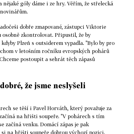
 nějaké góly dáme i ze hry. Věřím, že střelecká
a novinářům.
padočeši dobře zmapované, zástupci Viktorie
 osobně zkontrolovat. Připustil, že by
, kdyby Plzeň s outsiderem vypadla. "Bylo by pro
ychom v letošním ročníku evropských pohárů
 Chceme postoupit a sehrát těch zápasů
dobré, že jsme neslyšeli
ech se těší i Pavel Horváth, který považuje za
začíná na hřišti soupeře. "V pohárech s tím
se začíná venku. Domácí zápas je pak
t si na hřišti soupeře dobrou výchozí pozici.