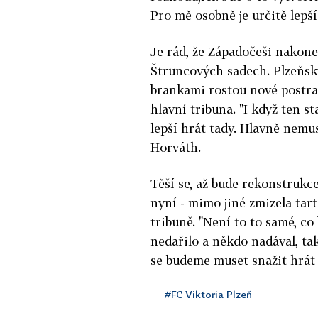
Pro mě osobně je určitě lepš
Je rád, že Západočeši nakon
Štruncových sadech. Plzeňsk
brankami rostou nové postra
hlavní tribuna. "I když ten s
lepší hrát tady. Hlavně nemu
Horváth.
Těší se, až bude rekonstrukc
nyní - mimo jiné zmizela tart
tribuně. "Není to to samé, co
nedařilo a někdo nadával, tak
se budeme muset snažit hrát j
#FC Viktoria Plzeň