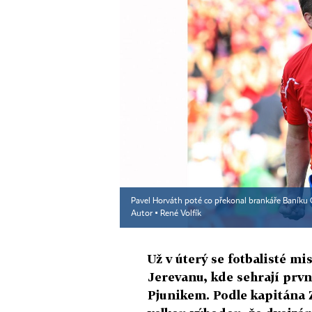
Pavel Horváth poté co překonal brankáře Baníku 
Autor ▪
René Volfík
Už v úterý se fotbalisté m
Jerevanu, kde sehrají prv
Pjunikem. Podle kapitána 