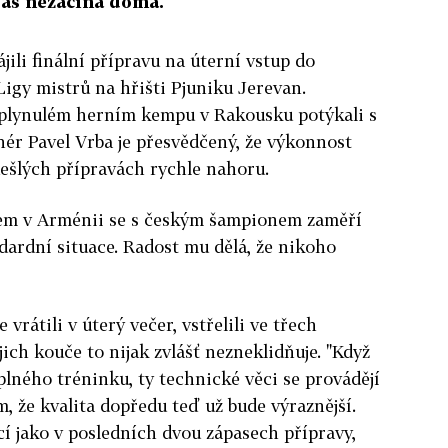
pas nezačíná doma.
ájili finální přípravu na úterní vstup do
igy mistrů na hřišti Pjuniku Jerevan.
uplynulém herním kempu v Rakousku potýkali s
nér Pavel Vrba je přesvědčený, že výkonnost
dešlých přípravách rychle nahoru.
lem v Arménii se s českým šampionem zaměří
ndardní situace. Radost mu dělá, že nikoho
vrátili v úterý večer, vstřelili ve třech
ejich kouče to nijak zvlášť nezneklidňuje. "Když
 plného tréninku, ty technické věci se provádějí
, že kvalita dopředu teď už bude výraznější.
cí jako v posledních dvou zápasech přípravy,