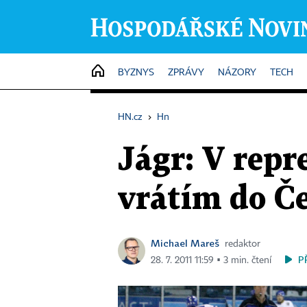
HOME
BYZNYS
ZPRÁVY
NÁZORY
TECH
HN.cz
›
Hn
Jágr: V repr
vrátím do Če
Michael Mareš
redaktor
P
28. 7. 2011 11:59 ▪ 3 min. čtení