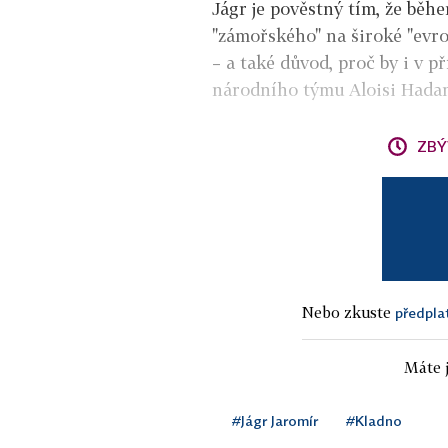
Jágr je pověstný tím, že běh
"zámořského" na široké "evrop
– a také důvod, proč by i v p
národního týmu Aloisi Hadam
ZBÝ
Nebo zkuste
předpla
Máte j
#Jágr Jaromír
#Kladno