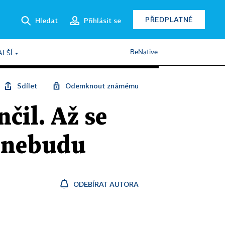
PŘEDPLATNÉ
Hledat
Přihlásit se
BeNative
ALŠÍ
Sdílet
Odemknout známému
nčil. Až se
t nebudu
ODEBÍRAT AUTORA