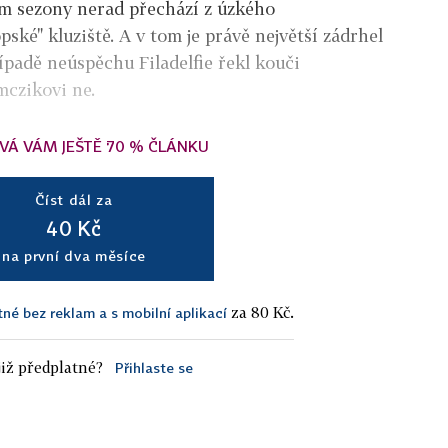
em sezony nerad přechází z úzkého
ské" kluziště. A v tom je právě největší zádrhel
řípadě neúspěchu Filadelfie řekl kouči
czikovi ne.
VÁ VÁM JEŠTĚ 70 % ČLÁNKU
Číst dál za
40 Kč
na první dva měsíce
za 80 Kč.
tné bez reklam a s mobilní aplikací
iž předplatné?
Přihlaste se