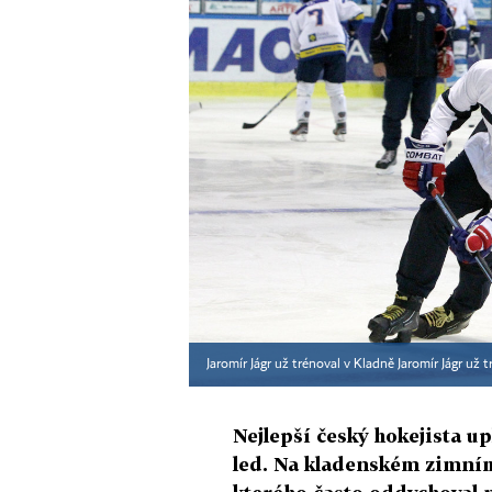
Jaromír Jágr už trénoval v Kladně Jaromír Jágr už 
Nejlepší český hokejista u
led. Na kladenském zimním