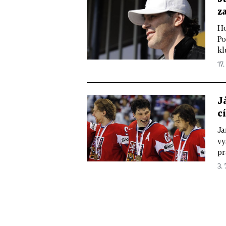
z
Ho
Po
kl
17.
J
cí
Ja
vy
pr
3. 