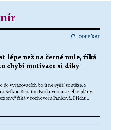
mír
ODEBÍRAT
at lépe než na černé nule, říká
o chybí motivace si díky
o do vyřazovacích bojů nejvyšší soutěže. S
a šéfkou Renatou Pánkovou má velké plány.
ezony,“ říká v rozhovoru Pánková. Přidat...