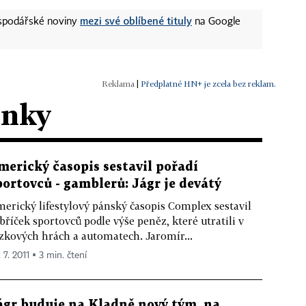
mezi své oblíbené tituly
ospodářské noviny
na Google
|
Předplatné HN+ je zcela bez reklam.
ánky
merický časopis sestavil pořadí
portovců - gamblerů: Jágr je devátý
erický lifestylový pánský časopis Complex sestavil
bříček sportovců podle výše peněz, které utratili v
zkových hrách a automatech. Jaromír...
 7. 2011 ▪ 3 min. čtení
ágr buduje na Kladně nový tým, na