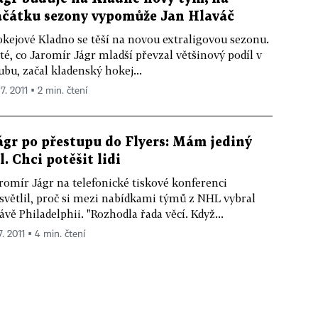
ačátku sezony vypomůže Jan Hlaváč
kejové Kladno se těší na novou extraligovou sezonu.
té, co Jaromír Jágr mladší převzal většinový podíl v
ubu, začal kladenský hokej...
 7. 2011 ▪ 2 min. čtení
ágr po přestupu do Flyers: Mám jediný
l. Chci potěšit lidi
romír Jágr na telefonické tiskové konferenci
světlil, proč si mezi nabídkami týmů z NHL vybral
ávě Philadelphii. "Rozhodla řada věcí. Když...
7. 2011 ▪ 4 min. čtení