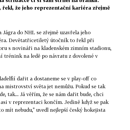
a střídačce či si sám střílel na branku.
, řekl, že jeho reprezentační kariéra zřejmě
Jágra do NHL se zřejmě uzavřela jeho
ra. Devětatřicetiletý útočník to řekl při
oru s novináři na kladenském zimním stadionu,
í trénink na ledě po návratu z dovolené v
adelfií dařit a dostaneme se v play-off co
na mistrovství světa jet nemůžu. Pokud se tak
e, tak... Já věřím, že se nám dařit bude, chci
asi v reprezentaci končím. Jedině když se pak
to mít nebudu," uvedl nejlepší český hokejista