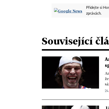
Přidejte si H
zprávách.
Související čl
A
s
Am
že
sá
24.
J