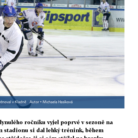
trénoval v Kladně
Autor ▪
Michaela Hasíková
plynulého ročníku vyjel poprvé v sezoně na
 stadionu si dal lehký trénink, během