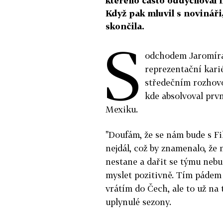
kterého často oddychoval n
Když pak mluvil s novináři
skončila.
S
odchodem Jaromíra 
reprezentační karié
středečním rozhov
kde absolvoval prvn
Mexiku.
"
Doufám, že se nám bude s Fil
nejdál, což by znamenalo, že 
nestane a dařit se týmu nebud
myslet pozitivně. Tím pádem 
vrátím do Čech, ale to už na 
uplynulé sezony.