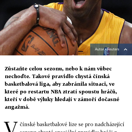
Autor ▪
Reuters
Zůstaňte celou sezonu, nebo k nám vůbec
nechoďte. Takové pravidlo chystá čínská
basketbalová liga, aby zabránila situaci, ve
které po restartu NBA ztratí spoustu hráčů,
kteří v době výluky hledají v zámoří dočasné
angažmá.
V
čínské basketbalové lize se pro nadcházející