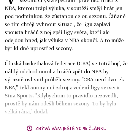
sezonu chystá speciální pravidlo: hráči z
NBA, kterou trápí výluka, v soutěži smějí hrát jen
pod podmínkou, že zůstanou celou sezonu. Číňané
se tím chtějí vyhnout situaci, že ligu zaplaví
spousta hráčů z nejlepší ligy světa, kteří ale
odejdou hned, jak výluka v NBA skončí. A to může
být klidně uprostřed sezony.
Čínská basketbalová federace (CBA) se totiž bojí, že
náhlý odchod mnoha hráčů zpět do NBA by
výrazně ovlivnil průběh sezony. "CBA není dvorek
NBA," řekl anonymní zdroj z vedení ligy serveru
Sina Sports. "Kdybychom to pravidlo nezavedli,
prostě by nám odešli během sezony. To by byla
velká rána," dodal.
ZBÝVÁ VÁM JEŠTĚ 70 % ČLÁNKU