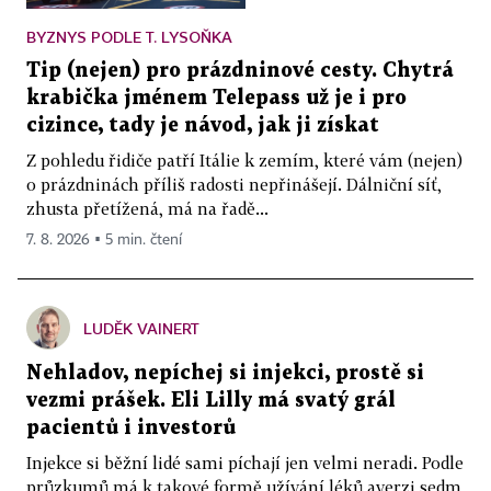
BYZNYS PODLE T. LYSOŇKA
Tip (nejen) pro prázdninové cesty. Chytrá
krabička jménem Telepass už je i pro
cizince, tady je návod, jak ji získat
Z pohledu řidiče patří Itálie k zemím, které vám (nejen)
o prázdninách příliš radosti nepřinášejí. Dálniční síť,
zhusta přetížená, má na řadě...
7. 8. 2026 ▪ 5 min. čtení
LUDĚK VAINERT
Nehladov, nepíchej si injekci, prostě si
vezmi prášek. Eli Lilly má svatý grál
pacientů i investorů
Injekce si běžní lidé sami píchají jen velmi neradi. Podle
průzkumů má k takové formě užívání léků averzi sedm