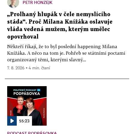
PETR HONZEJK
„Prolhaný hlupák v čele nemyslícího
stáda“. Proč Milana Knížáka oslavuje
vláda vedená mužem, kterým umělec
opovrhoval
Někteří říkají, že to byl poslední happening Milana
Knížáka. A něco na tom je. Pohřeb se státními poctami
organizovaný těmi, kterými slavný...
7. 8. 2026 ▪ 4 min. čtení
55:23
PODCAST PODPÁSOVKA