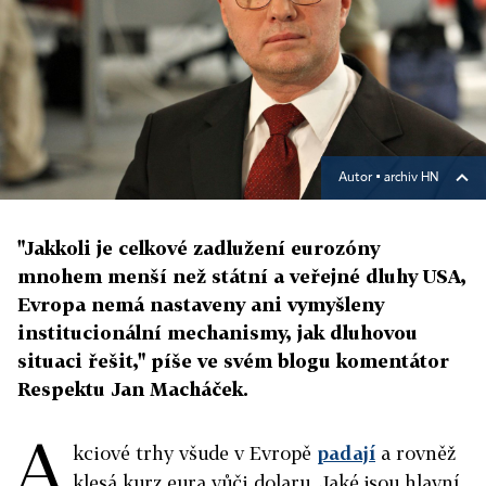
Autor ▪
archiv HN
"Jakkoli je celkové zadlužení eurozóny
mnohem menší než státní a veřejné dluhy USA,
Evropa nemá nastaveny ani vymyšleny
institucionální mechanismy, jak dluhovou
situaci řešit," píše ve svém blogu komentátor
Respektu Jan Macháček.
A
kciové trhy všude v Evropě
padají
a rovněž
klesá kurz eura vůči dolaru. Jaké jsou hlavní