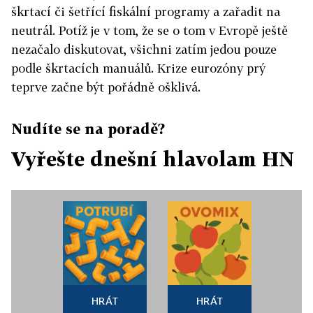
škrtací či šetřící fiskální programy a zařadit na
neutrál. Potíž je v tom, že se o tom v Evropě ještě
nezačalo diskutovat, všichni zatím jedou pouze
podle škrtacích manuálů. Krize eurozóny prý
teprve začne být pořádně ošklivá.
Nudíte se na poradě?
Vyřešte dnešní hlavolam HN
HRÁT
HRÁT