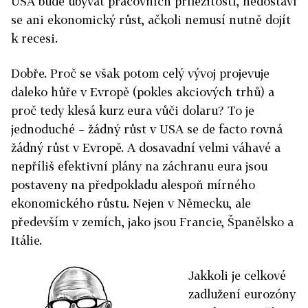
USA bude ubývat pracovních příležitostí, nedostaví
se ani ekonomický růst, ačkoli nemusí nutně dojít
k recesi.
Dobře. Proč se však potom celý vývoj projevuje
daleko hůře v Evropě (pokles akciových trhů) a
proč tedy klesá kurz eura vůči dolaru? To je
jednoduché – žádný růst v USA se de facto rovná
žádný růst v Evropě. A dosavadní velmi váhavé a
nepříliš efektivní plány na záchranu eura jsou
postaveny na předpokladu alespoň mírného
ekonomického růstu. Nejen v Německu, ale
především v zemích, jako jsou Francie, Španělsko a
Itálie.
Jakkoli je celkové
zadlužení eurozóny