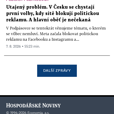
Utajený problém. V Česku se chystají
první volby, kdy sítě blokují politickou
reklamu. A hlavní oběť je nečekaná
V Podpásovce se tentokrát věnujeme tématu, o kterém
se vůbec nemluví. Meta začala blokovat politickou
reklamu na Facebooku a Instagramu a...
7. 8. 2026 ▪ 55:23 min.
DALŠÍ ZPRÁVY
©
1996-2026
Economia, a.s.