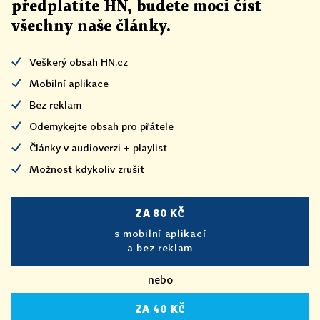
předplatíte HN, budete moci číst
všechny naše články
.
Veškerý obsah HN.cz
Mobilní aplikace
Bez reklam
Odemykejte obsah pro přátele
Články v audioverzi + playlist
Možnost kdykoliv zrušit
ZA 80 KČ
s mobilní aplikací
a bez reklam
nebo
ZA 40 KČ