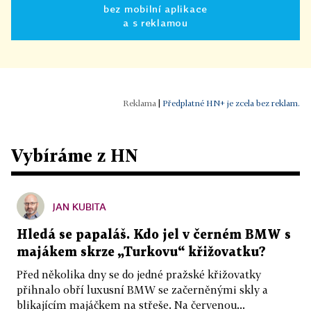
bez mobilní aplikace
a s reklamou
|
Předplatné HN+ je zcela bez reklam.
Vybíráme z HN
JAN KUBITA
Hledá se papaláš. Kdo jel v černém BMW s
majákem skrze „Turkovu“ křižovatku?
Před několika dny se do jedné pražské křižovatky
přihnalo obří luxusní BMW se začerněnými skly a
blikajícím majáčkem na střeše. Na červenou...