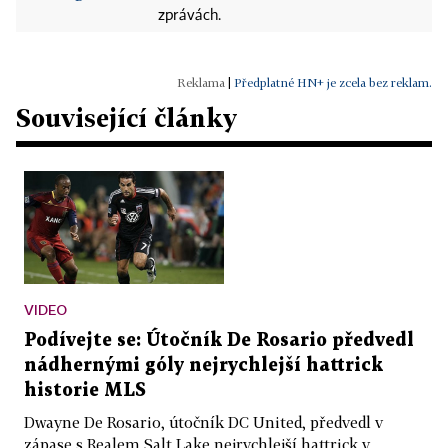
zprávách.
|
Předplatné HN+ je zcela bez reklam.
Související články
VIDEO
Podívejte se: Útočník De Rosario předvedl
nádhernými góly nejrychlejší hattrick
historie MLS
Dwayne De Rosario, útočník DC United, předvedl v
zápase s Realem Salt Lake nejrychlejší hattrick v