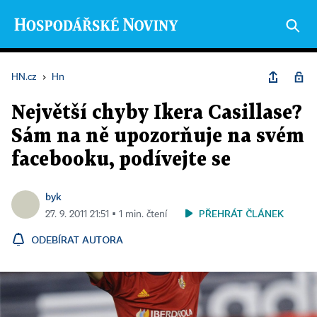
HN.cz
›
Hn
Největší chyby Ikera Casillase?
Sám na ně upozorňuje na svém
facebooku, podívejte se
byk
PŘEHRÁT ČLÁNEK
27. 9. 2011 21:51 ▪ 1 min. čtení
ODEBÍRAT AUTORA