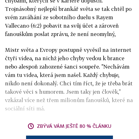
chybami, kterých se v kariéře dopustil.
Trojnásobný nejlepší brankář světa se tak chtěl po
svém zaváhání ze sobotního duelu s Rayem
Vallecano (6:2) pobavit na svůj účet a zároveň
fanouškům poslat zprávu, že není neomylný,
Mistr světa a Evropy postupně vyvěsil na internet
čtyři videa, na nichž jeho chyby vedou k brance
nebo alespoň zahozené šanci soupeře. "Nechávám
vám tu videa, která jsem našel. Každý chybuje,
nikdo není dokonalý. Chci tím říct, že je třeba brát
takové věci s humorem. Jsem taky jen člověk,"
vzkázal více než třem milionům fanoušků, které na
sociální síti má.
ZBÝVÁ VÁM JEŠTĚ 80 % ČLÁNKU