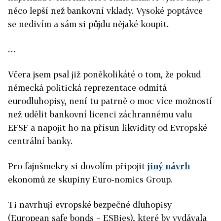
něco lepší než bankovní vklady. Vysoké poptávce
se nedivím a sám si půjdu nějaké koupit.
…
Včera jsem psal již poněkolikáté o tom, že pokud
německá politická reprezentace odmítá
eurodluhopisy, není tu patrně o moc více možností
než udělit bankovní licenci záchrannému valu
EFSF a napojit ho na přísun likvidity od Evropské
centrální banky.
Pro fajnšmekry si dovolím připojit
jiný návrh
ekonomů ze skupiny Euro-nomics Group.
Ti navrhují evropské bezpečné dluhopisy
(European safe bonds – ESBies), které by vydávala