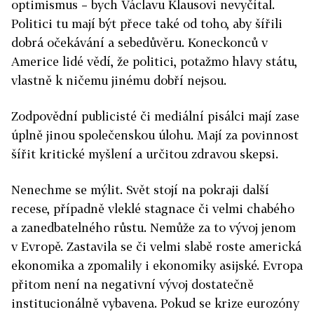
optimismus – bych Václavu Klausovi nevyčítal.
Politici tu mají být přece také od toho, aby šířili
dobrá očekávání a sebedůvěru. Koneckonců v
Americe lidé vědí, že politici, potažmo hlavy státu,
vlastně k ničemu jinému dobří nejsou.
Zodpovědní publicisté či mediální pisálci mají zase
úplně jinou společenskou úlohu. Mají za povinnost
šířit kritické myšlení a určitou zdravou skepsi.
Nenechme se mýlit. Svět stojí na pokraji další
recese, případně vleklé stagnace či velmi chabého
a zanedbatelného růstu. Nemůže za to vývoj jenom
v Evropě. Zastavila se či velmi slabě roste americká
ekonomika a zpomalily i ekonomiky asijské. Evropa
přitom není na negativní vývoj dostatečně
institucionálně vybavena. Pokud se krize eurozóny