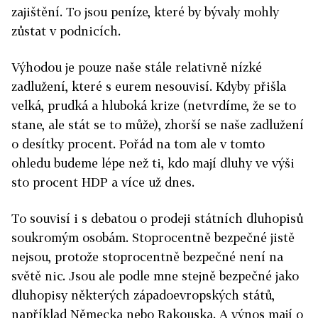
zajištění. To jsou peníze, které by bývaly mohly
zůstat v podnicích.
Výhodou je pouze naše stále relativně nízké
zadlužení, které s eurem nesouvisí. Kdyby přišla
velká, prudká a hluboká krize (netvrdíme, že se to
stane, ale stát se to může), zhorší se naše zadlužení
o desítky procent. Pořád na tom ale v tomto
ohledu budeme lépe než ti, kdo mají dluhy ve výši
sto procent HDP a více už dnes.
To souvisí i s debatou o prodeji státních dluhopisů
soukromým osobám. Stoprocentně bezpečné jistě
nejsou, protože stoprocentně bezpečné není na
světě nic. Jsou ale podle mne stejně bezpečné jako
dluhopisy některých západoevropských států,
například Německa nebo Rakouska. A výnos mají o