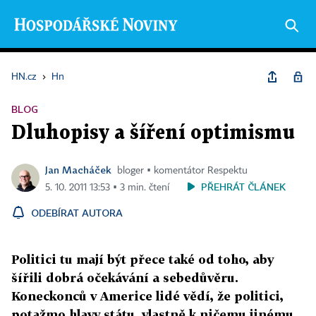
HN.cz
›
Hn
BLOG
Dluhopisy a šíření optimismu
Jan Macháček
bloger ▪ komentátor Respektu
PŘEHRÁT ČLÁNEK
5. 10. 2011 13:53 ▪ 3 min. čtení
ODEBÍRAT AUTORA
Politici tu mají být přece také od toho, aby
šířili dobrá očekávání a sebedůvěru.
Koneckonců v Americe lidé vědí, že politici,
potažmo hlavy státu, vlastně k ničemu jinému