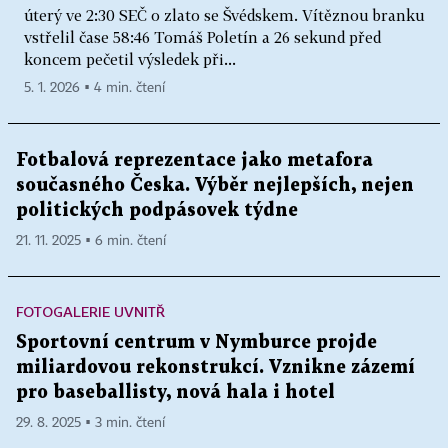
úterý ve 2:30 SEČ o zlato se Švédskem. Vítěznou branku
vstřelil čase 58:46 Tomáš Poletín a 26 sekund před
koncem pečetil výsledek při...
5. 1. 2026 ▪ 4 min. čtení
Fotbalová reprezentace jako metafora
současného Česka. Výběr nejlepších, nejen
politických podpásovek týdne
21. 11. 2025 ▪ 6 min. čtení
FOTOGALERIE UVNITŘ
Sportovní centrum v Nymburce projde
miliardovou rekonstrukcí. Vznikne zázemí
pro baseballisty, nová hala i hotel
29. 8. 2025 ▪ 3 min. čtení