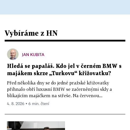
Vybíráme z HN
JAN KUBITA
Hledá se papaláš. Kdo jel v černém BMW s
majákem skrze „Turkovu“ křižovatku?
Před několika dny se do jedné pražské křižovatky
přihnalo obří luxusní BMW se začerněnými skly a
blikajícím majáčkem na střeše. Na červenou...
4. 8. 2026 ▪ 6 min. čtení