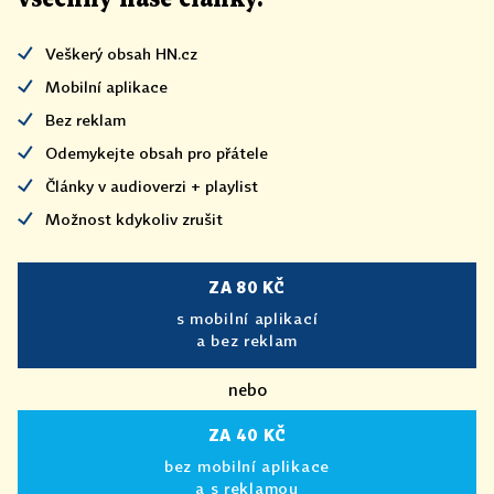
Veškerý obsah HN.cz
Mobilní aplikace
Bez reklam
Odemykejte obsah pro přátele
Články v audioverzi + playlist
Možnost kdykoliv zrušit
ZA 80 KČ
s mobilní aplikací
a bez reklam
nebo
ZA 40 KČ
bez mobilní aplikace
a s reklamou