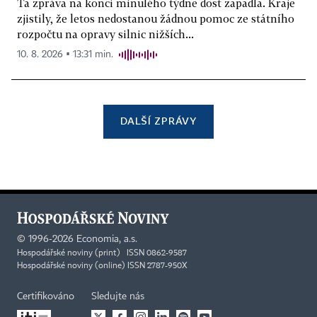
Ta zpráva na konci minulého týdne dost zapadla. Kraje
zjistily, že letos nedostanou žádnou pomoc ze státního
rozpočtu na opravy silnic nižších...
10. 8. 2026 ▪ 13:31 min.
DALŠÍ ZPRÁVY
©
1996-2026
Economia, a.s.
Hospodářské noviny (print) ISSN 0862-9587
Hospodářské noviny (online) ISSN 2787-950X
Certifikováno
Sledujte nás