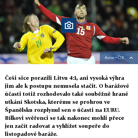
Autor ▪
ČTK
Češi sice porazili Litvu 4:1, ani vysoká výhra
jim ale k postupu nemusela stačit. O barážové
účasti totiž rozhodovalo také souběžně hrané
utkání Skotska, kterému se prohrou ve
Španělsku rozplynul sen o účasti na EURU.
Bílkovi svěřenci se tak nakonec mohli přece
jen začít radovat a vyhlížet soupeře do
listopadové baráže.