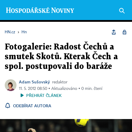
HN.cz
›
Hn
Fotogalerie: Radost Čechů a
smutek Skotů. Kterak Čech a
spol. postupovali do baráže
Adam Sušovský
redaktor
11. 5. 2012 08:50 ▪ Aktualizováno ▪ 0 min. čtení
PŘEHRÁT ČLÁNEK
ODEBÍRAT AUTORA