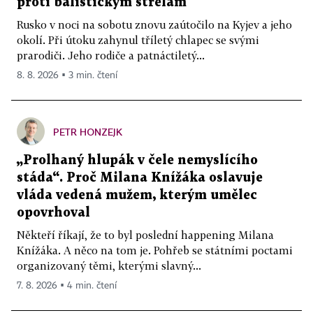
proti balistickým střelám
Rusko v noci na sobotu znovu zaútočilo na Kyjev a jeho
okolí. Při útoku zahynul tříletý chlapec se svými
prarodiči. Jeho rodiče a patnáctiletý...
8. 8. 2026 ▪ 3 min. čtení
PETR HONZEJK
„Prolhaný hlupák v čele nemyslícího
stáda“. Proč Milana Knížáka oslavuje
vláda vedená mužem, kterým umělec
opovrhoval
Někteří říkají, že to byl poslední happening Milana
Knížáka. A něco na tom je. Pohřeb se státními poctami
organizovaný těmi, kterými slavný...
7. 8. 2026 ▪ 4 min. čtení