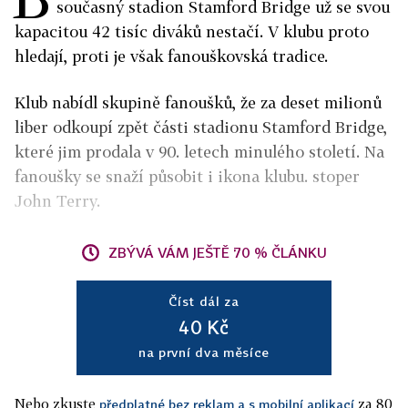
současný stadion Stamford Bridge už se svou
kapacitou 42 tisíc diváků nestačí. V klubu proto
hledají, proti je však fanouškovská tradice.
Klub nabídl skupině fanoušků, že za deset milionů
liber odkoupí zpět části stadionu Stamford Bridge,
které jim prodala v 90. letech minulého století. Na
fanoušky se snaží působit i ikona klubu. stoper
John Terry.
ZBÝVÁ VÁM JEŠTĚ 70 % ČLÁNKU
Číst dál za
40 Kč
na první dva měsíce
Nebo zkuste
za 80
předplatné bez reklam a s mobilní aplikací