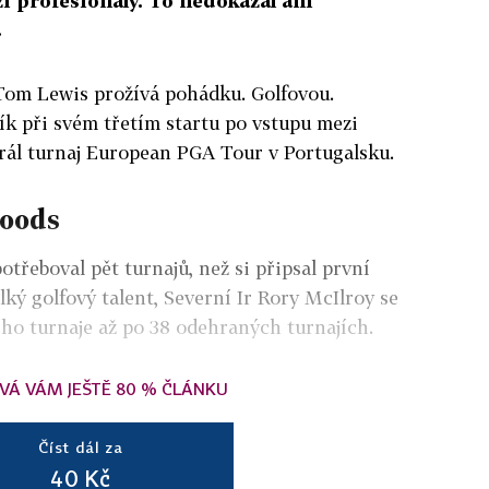
i profesionály. To nedokázal ani
.
 Tom Lewis prožívá pohádku. Golfovou.
ík při svém třetím startu po vstupu mezi
rál turnaj European PGA Tour v Portugalsku.
Woods
třeboval pět turnajů, než si připsal první
elký golfový talent, Severní Ir Rory McIlroy se
ho turnaje až po 38 odehraných turnajích.
VÁ VÁM JEŠTĚ 80 % ČLÁNKU
Číst dál za
40 Kč