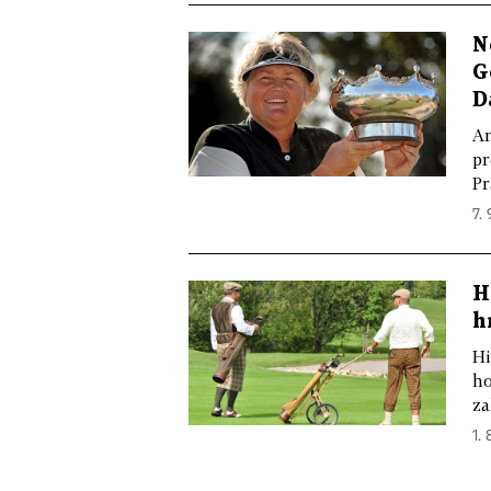
N
G
D
An
pr
Pr
7. 
H
h
Hi
ho
za
1. 