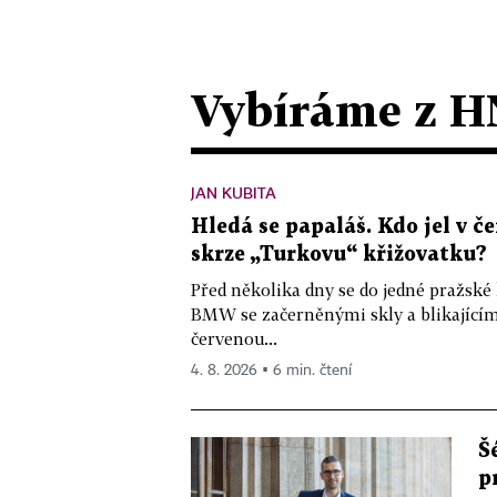
Vybíráme z H
JAN KUBITA
Hledá se papaláš. Kdo jel v
skrze „Turkovu“ křižovatku?
Před několika dny se do jedné pražské
BMW se začerněnými skly a blikající
červenou...
4. 8. 2026 ▪ 6 min. čtení
Š
p