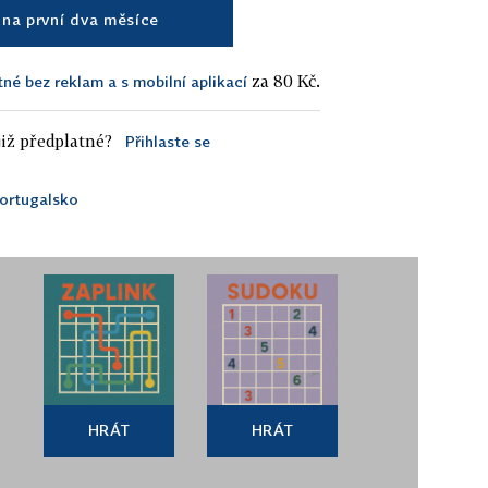
na první dva měsíce
za 80 Kč.
tné bez reklam a s mobilní aplikací
iž předplatné?
Přihlaste se
ortugalsko
HRÁT
HRÁT