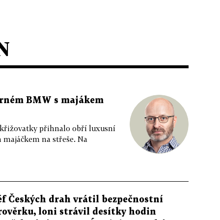
N
 černém BMW s majákem
 křižovatky přihnalo obří luxusní
m majáčkem na střeše. Na
éf Českých drah vrátil bezpečnostní
rověrku, loni strávil desítky hodin