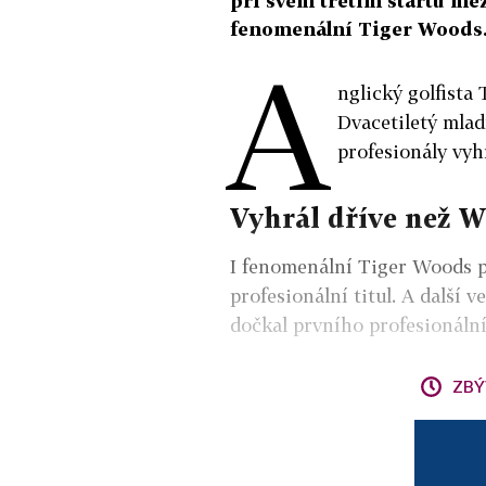
při svém třetím startu mez
fenomenální Tiger Woods
A
nglický golfista
Dvacetiletý mlad
profesionály vyh
Vyhrál dříve než 
I fenomenální Tiger Woods po
profesionální titul. A další v
dočkal prvního profesionální
ZBÝ