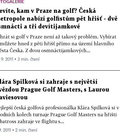
OTOGALERIE
evíte, kam v Praze na golf? Česká
etropole nabízí golfistům pět hřišť - dvě
smnácti a tři devítijamkové
hrát si golf v Praze není až takový problém. Vybírat
 můžete hned z pěti hřišť přímo na území hlavního
sta Česka. Z dvou osmnáctijamkových...
 9. 2011 ▪ 3 min. čtení
lára Spilková si zahraje s největší
vězdou Prague Golf Masters, s Laurou
aviesovou
jlepší česká golfová profesionálka Klára Spilková si v
odních kolech turnaje Prague Golf Masters na hřišti
batross zahraje ve flightu s...
9. 2011 ▪ 2 min. čtení