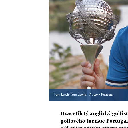
Tom Lewis Tom Lewis
Autor ▪
Reuters
Dvacetiletý anglický golfi
golfového turnaje Portugal