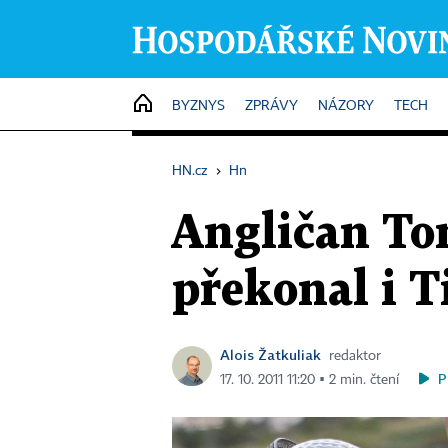
HOME
BYZNYS
ZPRÁVY
NÁZORY
TECH
HN.cz
›
Hn
Angličan Tom
překonal i 
Alois Žatkuliak
redaktor
P
17. 10. 2011 11:20 ▪ 2 min. čtení