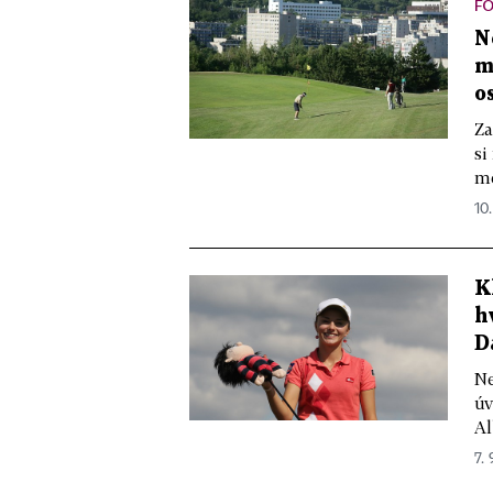
F
N
m
o
Za
si
mě
10.
K
h
D
Ne
úv
Al
7. 