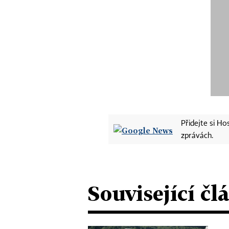
Přidejte si H
zprávách.
Související čl