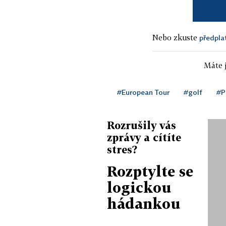
Nebo zkuste
předpla
Máte j
#European Tour
#golf
#P
Rozrušily vás
zprávy a cítíte
stres?
Rozptylte se
logickou
hádankou