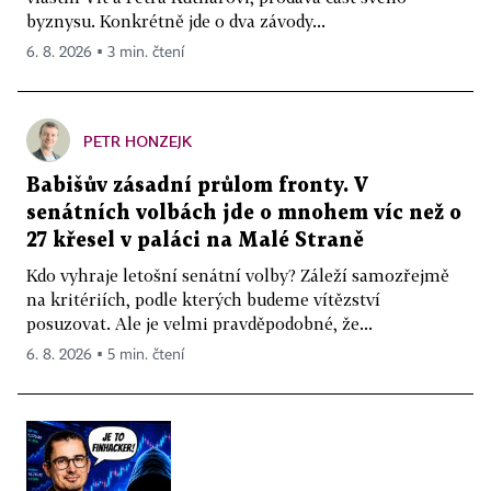
byznysu. Konkrétně jde o dva závody...
6. 8. 2026 ▪ 3 min. čtení
PETR HONZEJK
Babišův zásadní průlom fronty. V
senátních volbách jde o mnohem víc než o
27 křesel v paláci na Malé Straně
Kdo vyhraje letošní senátní volby? Záleží samozřejmě
na kritériích, podle kterých budeme vítězství
posuzovat. Ale je velmi pravděpodobné, že...
6. 8. 2026 ▪ 5 min. čtení