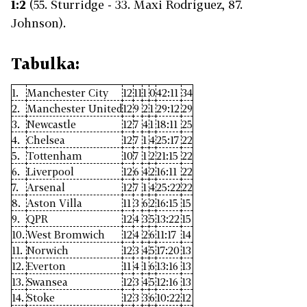
1:2
(55. Sturridge - 33. Maxi Rodríguez, 87.
Johnson).
Tabulka:
1.
Manchester City
12
11
1
0
42:11
34
2.
Manchester United
12
9
2
1
29:12
29
3.
Newcastle
12
7
4
1
18:11
25
4.
Chelsea
12
7
1
4
25:17
22
5.
Tottenham
10
7
1
2
21:15
22
6.
Liverpool
12
6
4
2
16:11
22
7.
Arsenal
12
7
1
4
25:22
22
8.
Aston Villa
11
3
6
2
16:15
15
9.
QPR
12
4
3
5
13:22
15
10.
West Bromwich
12
4
2
6
11:17
14
11.
Norwich
12
3
4
5
17:20
13
12.
Everton
11
4
1
6
13:16
13
13.
Swansea
12
3
4
5
12:16
13
14.
Stoke
12
3
3
6
10:22
12