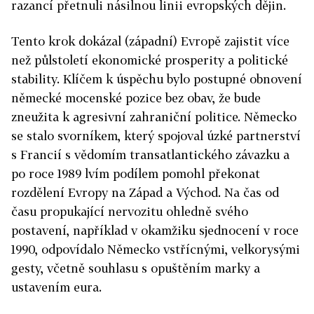
razancí přetnuli násilnou linii evropských dějin.
Tento krok dokázal (západní) Evropě zajistit více
než půlstoletí ekonomické prosperity a politické
stability. Klíčem k úspěchu bylo postupné obnovení
německé mocenské pozice bez obav, že bude
zneužita k agresivní zahraniční politice. Německo
se stalo svorníkem, který spojoval úzké partnerství
s Francií s vědomím transatlantického závazku a
po roce 1989 lvím podílem pomohl překonat
rozdělení Evropy na Západ a Východ. Na čas od
času propukající nervozitu ohledně svého
postavení, například v okamžiku sjednocení v roce
1990, odpovídalo Německo vstřícnými, velkorysými
gesty, včetně souhlasu s opuštěním marky a
ustavením eura.