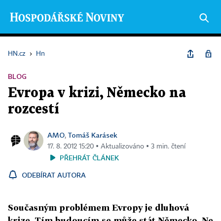
HN.cz
›
Hn
BLOG
Evropa v krizi, Německo na
rozcestí
AMO
Tomáš Karásek
,
17. 8. 2012 15:20 ▪ Aktualizováno ▪ 3 min. čtení
PŘEHRÁT ČLÁNEK
ODEBÍRAT AUTORA
Současným problémem Evropy je dluhová
krize. Tím budoucím se může stát Německo. Ne