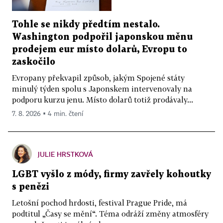
Tohle se nikdy předtím nestalo.
Washington podpořil japonskou měnu
prodejem eur místo dolarů, Evropu to
zaskočilo
Evropany překvapil způsob, jakým Spojené státy
minulý týden spolu s Japonskem intervenovaly na
podporu kurzu jenu. Místo dolarů totiž prodávaly...
7. 8. 2026 ▪ 4 min. čtení
JULIE HRSTKOVÁ
LGBT vyšlo z módy, firmy zavřely kohoutky
s penězi
Letošní pochod hrdosti, festival Prague Pride, má
podtitul „Časy se mění“. Téma odráží změny atmosféry