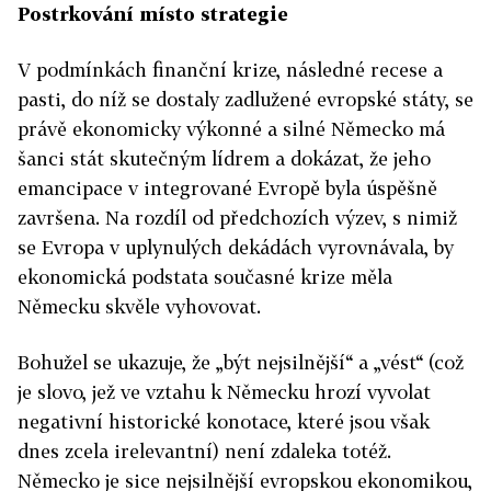
Postrkování místo strategie
V podmínkách finanční krize, následné recese a
pasti, do níž se dostaly zadlužené evropské státy, se
právě ekonomicky výkonné a silné Německo má
šanci stát skutečným lídrem a dokázat, že jeho
emancipace v integrované Evropě byla úspěšně
završena. Na rozdíl od předchozích výzev, s nimiž
se Evropa v uplynulých dekádách vyrovnávala, by
ekonomická podstata současné krize měla
Německu skvěle vyhovovat.
Bohužel se ukazuje, že „být nejsilnější“ a „vést“ (což
je slovo, jež ve vztahu k Německu hrozí vyvolat
negativní historické konotace, které jsou však
dnes zcela irelevantní) není zdaleka totéž.
Německo je sice nejsilnější evropskou ekonomikou,