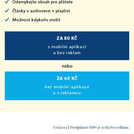
Odemykejte obsah pro přátele
Články v audioverzi + playlist
Možnost kdykoliv zrušit
ZA 80 KČ
s mobilní aplikací
a bez reklam
nebo
ZA 40 KČ
bez mobilní aplikace
a s reklamou
|
Předplatné HN+ je zcela bez reklam.