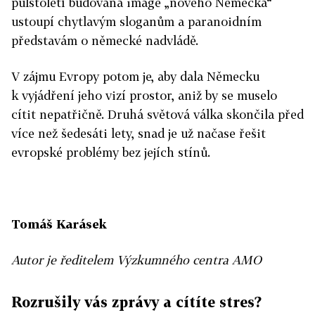
půlstoletí budovaná image „nového Německa“
ustoupí chytlavým sloganům a paranoidním
představám o německé nadvládě.
V zájmu Evropy potom je, aby dala Německu
k vyjádření jeho vizí prostor, aniž by se muselo
cítit nepatřičně. Druhá světová válka skončila před
více než šedesáti lety, snad je už načase řešit
evropské problémy bez jejích stínů.
Tomáš Karásek
Autor je ředitelem Výzkumného centra AMO
Rozrušily vás zprávy a cítíte stres?