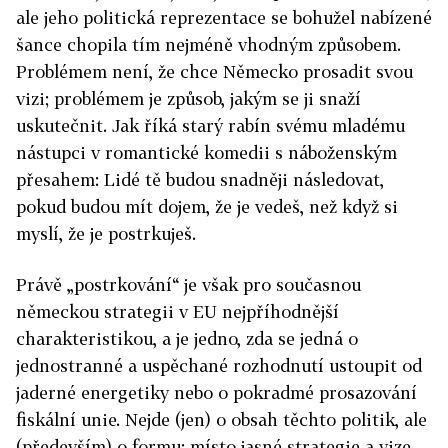
ale jeho politická reprezentace se bohužel nabízené
šance chopila tím nejméně vhodným způsobem.
Problémem není, že chce Německo prosadit svou
vizi; problémem je způsob, jakým se ji snaží
uskutečnit. Jak říká starý rabín svému mladému
nástupci v romantické komedii s náboženským
přesahem: Lidé tě budou snadněji následovat,
pokud budou mít dojem, že je vedeš, než když si
myslí, že je postrkuješ.
Právě „postrkování“ je však pro současnou
německou strategii v EU nejpříhodnější
charakteristikou, a je jedno, zda se jedná o
jednostranné a uspěchané rozhodnutí ustoupit od
jaderné energetiky nebo o pokradmé prosazování
fiskální unie. Nejde (jen) o obsah těchto politik, ale
(především) o formu: místo jasné strategie a vize