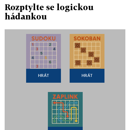
Rozptylte se logickou
hádankou
HRÁT
HRÁT