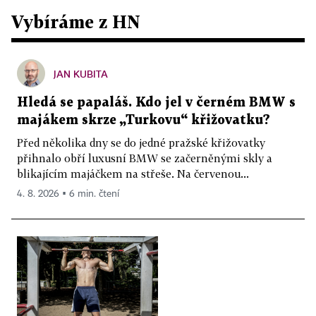
Vybíráme z HN
JAN KUBITA
Hledá se papaláš. Kdo jel v černém BMW s
majákem skrze „Turkovu“ křižovatku?
Před několika dny se do jedné pražské křižovatky
přihnalo obří luxusní BMW se začerněnými skly a
blikajícím majáčkem na střeše. Na červenou...
4. 8. 2026 ▪ 6 min. čtení