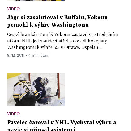
VIDEO
Jágr si zasalutoval v Buffalu, Vokoun
pomohl k výhře Washingtonu
Český brankář Tomáš Vokoun zastavil ve středečním
utkání NHL jedenatřicet střel a dovedl hokejisty
Washingtonu k výhře 5:3 v Ottawě. Uspěla i...
8. 12. 2011 ▪ 4 min. čtení
VIDEO
Pavelec čaroval v NHL. Vychytal výhru a
navíc si připsal asistenci