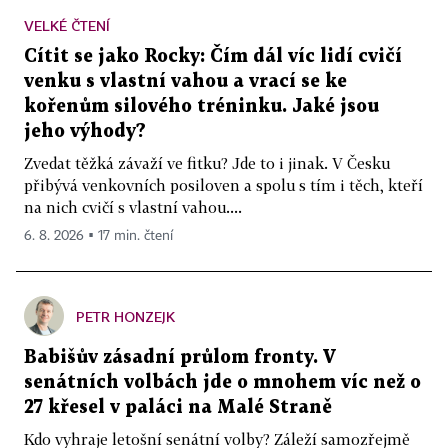
VELKÉ ČTENÍ
Cítit se jako Rocky: Čím dál víc lidí cvičí
venku s vlastní vahou a vrací se ke
kořenům silového tréninku. Jaké jsou
jeho výhody?
Zvedat těžká závaží ve fitku? Jde to i jinak. V Česku
přibývá venkovních posiloven a spolu s tím i těch, kteří
na nich cvičí s vlastní vahou....
6. 8. 2026 ▪ 17 min. čtení
PETR HONZEJK
Babišův zásadní průlom fronty. V
senátních volbách jde o mnohem víc než o
27 křesel v paláci na Malé Straně
Kdo vyhraje letošní senátní volby? Záleží samozřejmě