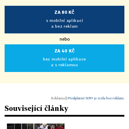
ZA 80 KČ
s mobilní aplikací
a bez reklam
nebo
ZA 40 KČ
bez mobilní aplikace
a s reklamou
|
Předplatné HN+ je zcela bez reklam.
Související články