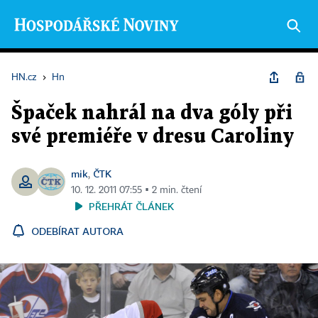
HN.cz
›
Hn
Špaček nahrál na dva góly při
své premiéře v dresu Caroliny
mik
ČTK
,
10. 12. 2011 07:55 ▪ 2 min. čtení
PŘEHRÁT ČLÁNEK
ODEBÍRAT AUTORA