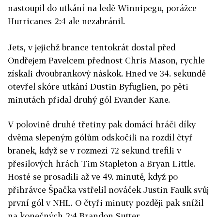
nastoupil do utkání na ledě Winnipegu, porážce
Hurricanes 2:4 ale nezabránil.
Jets, v jejichž brance tentokrát dostal před
Ondřejem Pavelcem přednost Chris Mason, rychle
získali dvoubrankový náskok. Hned ve 34. sekundě
otevřel skóre utkání Dustin Byfuglien, po pěti
minutách přidal druhý gól Evander Kane.
V polovině druhé třetiny pak domácí hráči díky
dvěma slepeným gólům odskočili na rozdíl čtyř
branek, když se v rozmezí 72 sekund trefili v
přesilových hrách Tim Stapleton a Bryan Little.
Hosté se prosadili až ve 49. minutě, když po
přihrávce Špačka vstřelil nováček Justin Faulk svůj
první gól v NHL. O čtyři minuty později pak snížil
na konečných 2:4 Brandon Sutter.