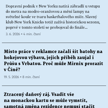
Dopravní podnik v New Yorku natírá zábradlí u vstupu
do metra na modro-oranžovou a mění lampy na
světelné koule ve tvaru basketbalového míče. Slavný
klub New York Knicks totiž zažívá historickou sezonu,
poprvé v tomto století se probojoval do finále...
3. 6. 2026 ▪ 4 min. čtení
Místo práce v reklamce začali šít batohy na
hokejovou výbavu, jejich příběh zaujal i
Průšu s Vrbatou. Proč může Mirnix prorazit
v Číně?
19. 5. 2026 ▪ 8 min. čtení
Ztracený daňový ráj. Vsadit vše
na monackou kartu se může vymstít,
samotná změna rezidence nemusí stačit