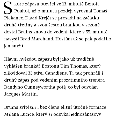
S
kóre zápasu otevřel ve 13. minutě Benoit
Pouliot, už o minutu později vyrovnal Tomáš
Plekanec. David Krejčí se prosadil na začátku
druhé třetiny a svou šestou brankou v sezoně
dostal Bruins znovu do vedení, které v 55. minutě
navýšil Brad Marchand. Hostům už se pak podařilo
jen snížit.
Hlavní hvězdou zápasu byl jako už tradičně
vyhlášen brankář Bostonu Tim Thomas, který
zlikvidoval 33 střel Canadiens. Ti tak prohráli i
druhý zápas pod vedením prozatímního trenéra
Randyho Cunneywortha poté, co byl odvolán
Jacques Martin.
Bruins zvítězili i bez člena elitní útočné formace
Milana Lucice, který si odpykal jednozápasový