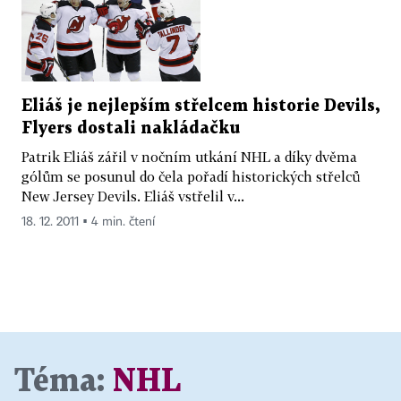
Eliáš je nejlepším střelcem historie Devils,
Flyers dostali nakládačku
Patrik Eliáš zářil v nočním utkání NHL a díky dvěma
gólům se posunul do čela pořadí historických střelců
New Jersey Devils. Eliáš vstřelil v...
18. 12. 2011 ▪ 4 min. čtení
Téma:
NHL