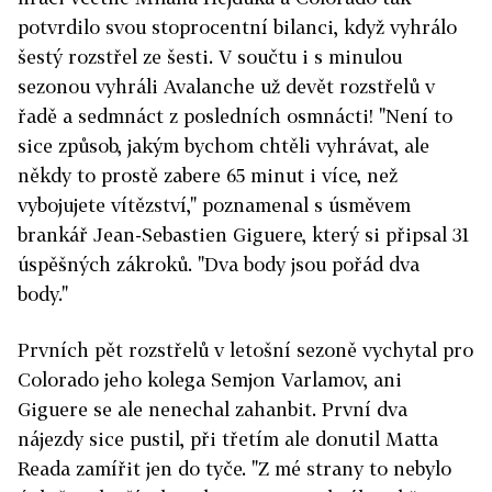
potvrdilo svou stoprocentní bilanci, když vyhrálo
šestý rozstřel ze šesti. V součtu i s minulou
sezonou vyhráli Avalanche už devět rozstřelů v
řadě a sedmnáct z posledních osmnácti! "Není to
sice způsob, jakým bychom chtěli vyhrávat, ale
někdy to prostě zabere 65 minut i více, než
vybojujete vítězství," poznamenal s úsměvem
brankář Jean-Sebastien Giguere, který si připsal 31
úspěšných zákroků. "Dva body jsou pořád dva
body."
Prvních pět rozstřelů v letošní sezoně vychytal pro
Colorado jeho kolega Semjon Varlamov, ani
Giguere se ale nenechal zahanbit. První dva
nájezdy sice pustil, při třetím ale donutil Matta
Reada zamířit jen do tyče. "Z mé strany to nebylo