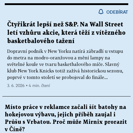
ODEBÍRAT
Čtyřikrát lepší než S&P. Na Wall Street
letí vzhůru akcie, která těží z vítězného
basketbalového tažení
Dopravní podnik v New Yorku natírá zábradlí u vstupu
do metra na modro-oranžovou a mění lampy na
světelné koule ve tvaru basketbalového míče. Slavný
klub New York Knicks totiž zažívá historickou sezonu,
poprvé v tomto století se probojoval do finále...
3. 6. 2026 ▪ 4 min. čtení
Místo práce v reklamce začali šít batohy na
hokejovou výbavu, jejich příběh zaujal i
Průšu s Vrbatou. Proč může Mirnix prorazit
v Číně?