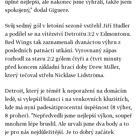
úplně nejlepší, ale nakonec jsme vyhráli, takže jsem
spokojený," dodal Giguere.
Svůj sedmý gól v letošní sezoně vstřelil Jiří Hudler
a podílel se na vítězství Detroitu 3:2 v Edmontonu.
Red Wings tak zaznamenali dvanáctou výhru z
posledních patnácti utkání. Vyrovnaný zápas
rozhodl za stavu 2:2 gólem čtyři a čtvrt minuty
před koncem základní hrací doby Drew Miller,
který tečoval střelu Nicklase Lidströma.
Detroit, který je téměř k neporažení na domácím
ledě, si vylepšil bilanci i na venkovních kluzištích,
kde má nyní padesátiprocentní úspěšnost (8 výher,
8 proher). "Nepředvedli jsme nejlepší výkon, soupeř
mnohem lépe bruslil. Ale urvali jsme dva body a to
je pro nás nejdůležitější. Je to dobrý začátek