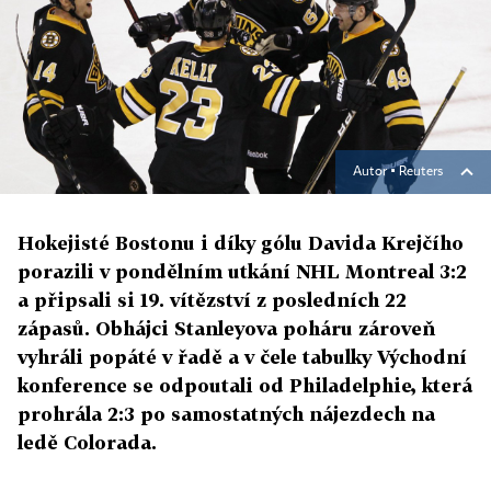
Autor ▪
Reuters
Hokejisté Bostonu i díky gólu Davida Krejčího
porazili v pondělním utkání NHL Montreal 3:2
a připsali si 19. vítězství z posledních 22
zápasů. Obhájci Stanleyova poháru zároveň
vyhráli popáté v řadě a v čele tabulky Východní
konference se odpoutali od Philadelphie, která
prohrála 2:3 po samostatných nájezdech na
ledě Colorada.