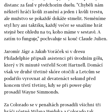
distanc za faul v předchozím duelu. "Chyběli nám
někteří hráči kvůli zranění a jeden i kvůli trestu,
ale mužstvo se pokaždé dokáže stmelit. Neměníme
styl hry ani taktiku, každý večer se snažíme hrát
stejně bez ohledu na to, koho máme v sestavě. A
zatím to funguje," pochvaluje si kouč Claude Julien.
Jaromír Jágr a Jakub Voráček si v dresu
Philadelphie připsali asistenci při úvodním gólu,
který v 19. minutě vstřelil Scott Hartnell. Domácí
však ve druhé třetině skóre otočili a Letcům se
podařilo vyrovnat až devatenáct sekund před
koncem třetí třetiny, kdy se při power-play
prosadil Wayne Simmonds.
Za Colorado se v penaltách prosadili všichni tři
hráči včetně Milana Hejduka a Colorado tak