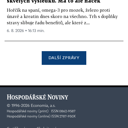
skvělých výsledků. Má to ale háček
Hořčík na spaní, omega-3 pro mozek, železo proti
únavě a kreatin dnes skoro na všechno. Trh s doplňky
stravy slibuje řadu benefitů, ale které z...
6. 8. 2026 ▪ 16:13 min.
DALŠÍ ZPRÁVY
©
1996-2026
Economia, a.s.
Hospodářské noviny (print) ISSN 0862-9587
Hospodářské noviny (online) ISSN 2787-950X