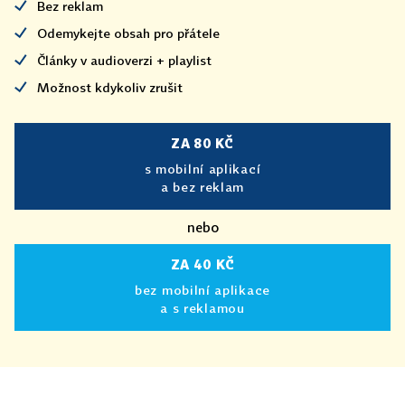
Bez reklam
Odemykejte obsah pro přátele
Články v audioverzi + playlist
Možnost kdykoliv zrušit
ZA 80 KČ
s mobilní aplikací
a bez reklam
nebo
ZA 40 KČ
bez mobilní aplikace
a s reklamou