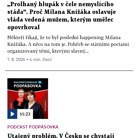
„Prolhaný hlupák v čele nemyslícího
stáda“. Proč Milana Knížáka oslavuje
vláda vedená mužem, kterým umělec
opovrhoval
Někteří říkají, že to byl poslední happening Milana
Knížáka. A něco na tom je. Pohřeb se státními poctami
organizovaný těmi, kterými slavný...
7. 8. 2026 ▪ 4 min. čtení
55:23
PODCAST PODPÁSOVKA
Utajený problém. V Česku se chystají