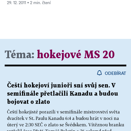
29. 12. 2011 ▪ 2 min. čtení
Téma:
hokejové MS 20
ODEBÍRAT
Čeští hokejoví junioři sní svůj sen. V
semifinále přetlačili Kanadu a budou
bojovat o zlato
Čeští hokejisté porazili v semifinále mistrovství světa
dvacítek v St. Paulu Kanadu 6:4 a budou hrát v noci na
úterý ve 2:30 SEČ o zlato se Švédskem. Vítěznou branku