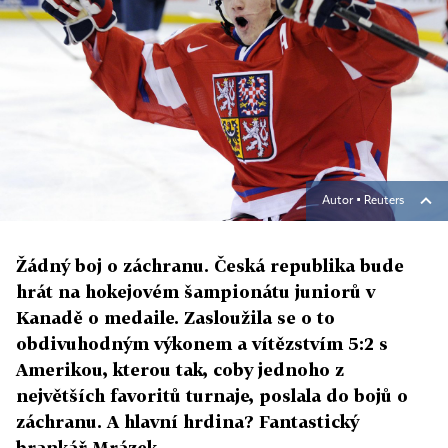
Autor ▪
Reuters
Žádný boj o záchranu. Česká republika bude
hrát na hokejovém šampionátu juniorů v
Kanadě o medaile. Zasloužila se o to
obdivuhodným výkonem a vítězstvím 5:2 s
Amerikou, kterou tak, coby jednoho z
největších favoritů turnaje, poslala do bojů o
záchranu. A hlavní hrdina? Fantastický
brankář Mrázek.