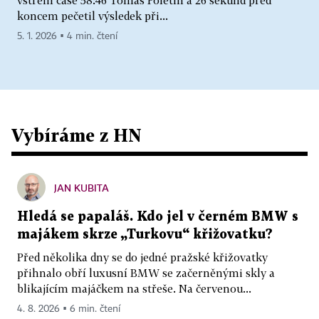
vstřelil čase 58:46 Tomáš Poletín a 26 sekund před
koncem pečetil výsledek při...
5. 1. 2026 ▪ 4 min. čtení
Vybíráme z HN
JAN KUBITA
Hledá se papaláš. Kdo jel v černém BMW s
majákem skrze „Turkovu“ křižovatku?
Před několika dny se do jedné pražské křižovatky
přihnalo obří luxusní BMW se začerněnými skly a
blikajícím majáčkem na střeše. Na červenou...
4. 8. 2026 ▪ 6 min. čtení