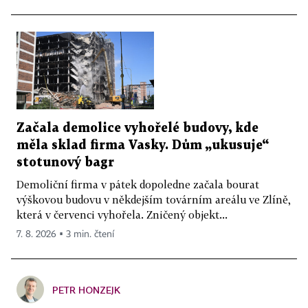
Začala demolice vyhořelé budovy, kde
měla sklad firma Vasky. Dům „ukusuje“
stotunový bagr
Demoliční firma v pátek dopoledne začala bourat
výškovou budovu v někdejším továrním areálu ve Zlíně,
která v červenci vyhořela. Zničený objekt...
7. 8. 2026 ▪ 3 min. čtení
PETR HONZEJK