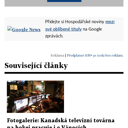
mezi
Přidejte si Hospodářské noviny
své oblíbené tituly
na Google
zprávách.
|
Předplatné HN+ je zcela bez reklam.
Související články
Fotogalerie: Kanadská televizní továrna
na hokej pracuje i o Vánocích