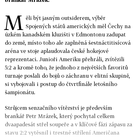
M
ěli být jasným outsiderem, výběr
Spojených států amerických měl Čechy na
úzkém kanadském kluzišti v Edmontonu zadupat
do země, místo toho ale zaplněná šestnáctitisícová
aréna ve stoje aplaudovala české hokejové
reprezentaci. Junioři Ameriku přehráli, zvítězili
5:2 a kromě toho, že jednoho z největších favoritů
turnaje poslali do bojů o záchranu v elitní skupině,
si vybojovali i postup do čtvrtfinále letošního
šampionátu.
Strůjcem senzačního vítězství je především
brankář Petr Mrázek, který pochytal celkem
dvaapadesát střel soupeře a v klíčové fázi zápasu za
stavu 2:2 vytěsnil i trestné střílení Američana