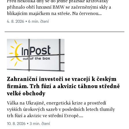
Před několika dny se do jedné pražské křižovatky
přihnalo obří luxusní BMW se začerněnými skly a
blikajícím majáčkem na střeše. Na červenou...
4. 8. 2026 ▪ 6 min. čtení
Zahraniční investoři se vracejí k českým
firmám. Trh fúzí a akvizic táhnou středně
velké obchody
Válka na Ukrajině, energetická krize a prostředí
vyšších úrokových sazeb v posledních letech tlumily
trh fúzí a akvizic ve střední Evropě....
10. 8. 2026 ▪ 3 min. čtení