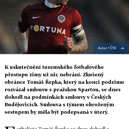
Autor ▪
ČTK
K uskutečnění tuzemského fotbalového
přestupu zimy už nic nebrání. Zkušený
obránce Tomáš Řepka, který na konci podzimu
rozvázal smlouvu s pražskou Spartou, se dnes
dohodl na podmínkách smlouvy v Českých
Budějovicích. Smlouva s týmem ohroženým
sestupem by měla být podepsaná v úterý.
otbalista Tomáš Řepka se dnes dohodl s