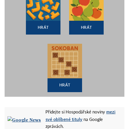
HRÁT
HRÁT
HRÁT
mezi
Přidejte si Hospodářské noviny
své oblíbené tituly
na Google
zprávách.