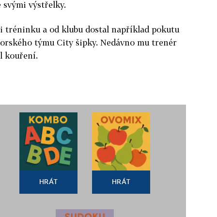
 svými výstřelky.
ři tréninku a od klubu dostal například pokutu
uniorského týmu City šipky. Nedávno mu trenér
l kouření.
HRÁT
HRÁT