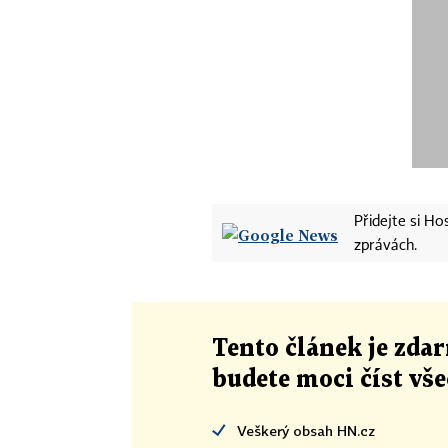
Přidejte si H
zprávách.
Tento článek
je
zdar
budete moci číst vš
Veškerý obsah HN.cz