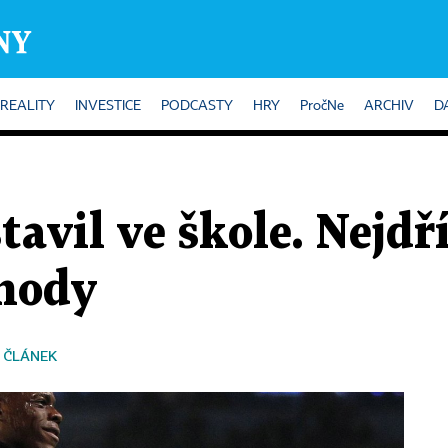
REALITY
INVESTICE
PODCASTY
HRY
PročNe
ARCHIV
D
stavil ve škole. Nejdř
chody
 ČLÁNEK