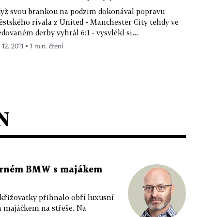
yž svou brankou na podzim dokonával popravu
stského rivala z United - Manchester City tehdy ve
edovaném derby vyhrál 6:1 - vysvlékl si...
 12. 2011 ▪ 1 min. čtení
N
 černém BMW s majákem
 křižovatky přihnalo obří luxusní
m majáčkem na střeše. Na