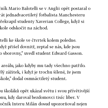
ník Mario Balotelli se v Anglii opět postaral o
át jednadvacetiletý fotbalista Manchesteru
překvapil studenty Xaverian College, když si
škole odskočit na záchod.
telli ke škole ve čtvrtek kolem poledne.
dyž přišel dovnitř, zeptal se nás, kde jsou
o sborovny," uvedl student Edward Gasson.
 areálu, jako kdyby mu tady všechno patřilo.
lý zážitek, i když je trochu šílené, že jsem
škole," dodal osmnáctiletý student.
 školáků opět ukázal světu i svou přívětivější
bnu, kdy daroval bezdomovci tisíc liber. V
útočník Interu Milán dosud upozorňoval nejen