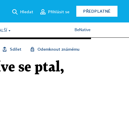
PŘEDPLATNÉ
Hledat
Přihlásit se
BeNative
ALŠÍ
Sdílet
Odemknout známému
íve se ptal,