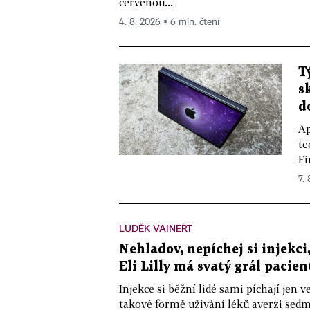
červenou...
4. 8. 2026 ▪ 6 min. čtení
T
s
d
Ap
te
Fi
7.
LUDĚK VAINERT
Nehladov, nepíchej si injekci,
Eli Lilly má svatý grál pacien
Injekce si běžní lidé sami píchají jen
takové formě užívání léků averzi sedm 