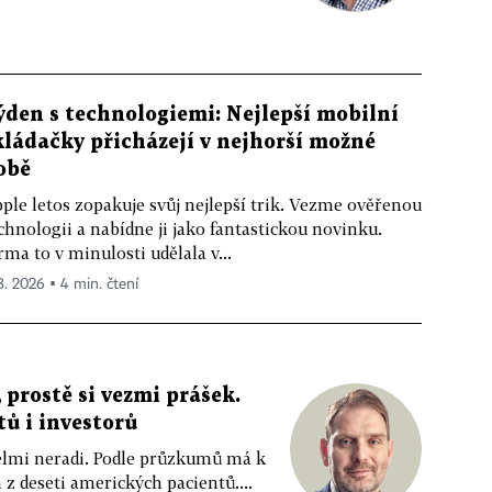
ýden s technologiemi: Nejlepší mobilní
kládačky přicházejí v nejhorší možné
obě
ple letos zopakuje svůj nejlepší trik. Vezme ověřenou
chnologii a nabídne ji jako fantastickou novinku.
rma to v minulosti udělala v...
 8. 2026 ▪ 4 min. čtení
 prostě si vezmi prášek.
tů i investorů
 velmi neradi. Podle průzkumů má k
z deseti amerických pacientů....