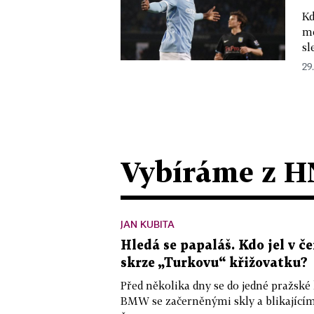
Kd
mě
sl
29.
Vybíráme z H
JAN KUBITA
Hledá se papaláš. Kdo jel v
skrze „Turkovu“ křižovatku?
Před několika dny se do jedné pražské
BMW se začerněnými skly a blikající