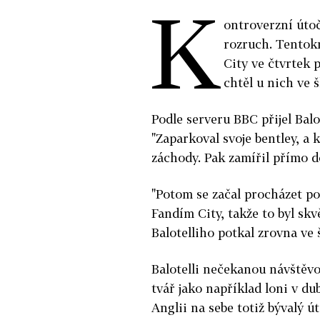
K
ontroverzní útoč
rozruch. Tentokr
City ve čtvrtek 
chtěl u nich ve 
Podle serveru BBC přijel Balo
"Zaparkoval svoje bentley, a k
záchody. Pak zamířil přímo d
"Potom se začal procházet po
Fandím City, takže to byl skvě
Balotelliho potkal zrovna ve 
Balotelli nečekanou návštěvou
tvář jako například loni v du
Anglii na sebe totiž bývalý 