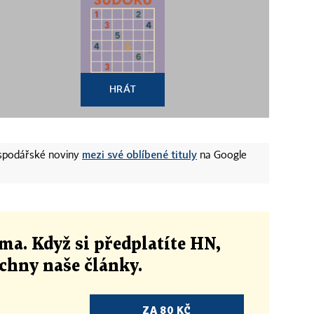
HRÁT
mezi své oblíbené tituly
ospodářské noviny
na Google
ma. Když si předplatíte HN,
echny naše články
.
ZA 80 KČ