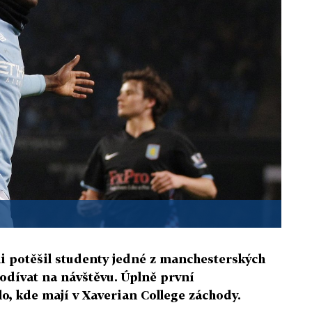
li potěšil studenty jedné z manchesterských
podívat na návštěvu. Úplně první
o, kde mají v Xaverian College záchody.