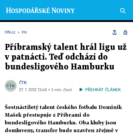
HN.cz
›
Hn
Příbramský talent hrál ligu už
v patnácti. Teď odchází do
bundesligového Hamburku
ČTK
PŘEHRÁT ČLÁNEK
27. 1. 2012 13:48 ▪ 3 min. čtení
Šestnáctiletý talent českého fotbalu Dominik
Mašek přestupuje z Příbrami do
bundesligového Hamburku. Oba kluby jsou
domluveny, transfer bude uzavřen zřejmě v