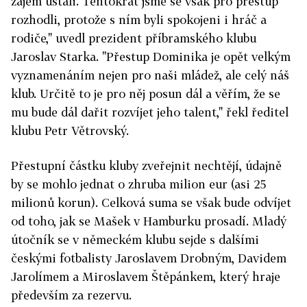
zájem ustáli. Tentokrát jsme se však pro přestup
rozhodli, protože s ním byli spokojeni i hráč a
rodiče," uvedl prezident příbramského klubu
Jaroslav Starka. "Přestup Dominika je opět velkým
vyznamenáním nejen pro naši mládež, ale celý náš
klub. Určitě to je pro něj posun dál a věřím, že se
mu bude dál dařit rozvíjet jeho talent," řekl ředitel
klubu Petr Větrovský.
Přestupní částku kluby zveřejnit nechtějí, údajně
by se mohlo jednat o zhruba milion eur (asi 25
milionů korun). Celková suma se však bude odvíjet
od toho, jak se Mašek v Hamburku prosadí. Mladý
útočník se v německém klubu sejde s dalšími
českými fotbalisty Jaroslavem Drobným, Davidem
Jarolímem a Miroslavem Štěpánkem, který hraje
především za rezervu.