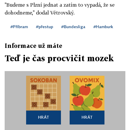
"Budeme s Plzní jednat a zatím to vypadá, že se
dohodneme," dodal Větrovský.
#Příbram
#přestup
#Bundesliga
#Hamburk
Informace už máte
Teď je čas procvičit mozek
HRÁT
HRÁT