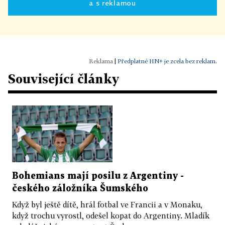
a s reklamou
|
Předplatné HN+ je zcela bez reklam.
Související články
Bohemians mají posilu z Argentiny -
českého záložníka Šumského
Když byl ještě dítě, hrál fotbal ve Francii a v Monaku,
když trochu vyrostl, odešel kopat do Argentiny. Mladík