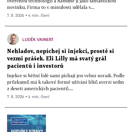
ověřenou technologii a nabídne ji jako fantastickou
novinku. Firma to v minulosti udělala v...
7. 8. 2026 ▪ 4 min. čtení
LUDĚK VAINERT
Nehladov, nepíchej si injekci, prostě si
vezmi prášek. Eli Lilly má svatý grál
pacientů i investorů
Injekce si běžní lidé sami píchají jen velmi neradi. Podle
průzkumů má k takové formě užívání léků averzi sedm
z deseti amerických pacientů....
7. 8. 2026 ▪ 4 min. čtení