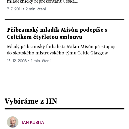
mladéžnický reprezentant Česka...
7. 7. 2011 ▪ 2 min. čtení
Příbramský mladík Mišůn podepíše s
Celtikem čtyřletou smlouvu
Mladý příbramský fotbalista Milan Mišůn přestupuje
do skotského mistrovského týmu Celtic Glasgow.
15. 12. 2008 ▪ 1 min. čtení
Vybíráme z HN
JAN KUBITA