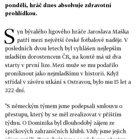
pondělí, hráč dnes absolvuje zdravotní
prohlídkou.
S
yn bývalého ligového hráče Jaroslava Maška
patří mezi největší české fotbalové naděje. V
posledních dvou letech byl vyhlášen nejlepším
mladším dorostencem ČR, na kontě má už dva
starty v první lize. Mezi muže se mu podařilo
proniknout jako nejmladšímu v historii. Když
střídal v závěru utkání s Ostravou, bylo mu 15 let a
322 dní.
"S německým týmem jsme podepsali smlouvu o
přestupu, který by se měl zrealizovat v příštím
týdnu. O Dominika byl dlouhodobý zájem ze
špičkových zahraničních klubů. Vždy jsme jejich