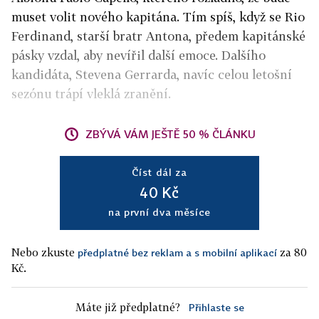
muset volit nového kapitána. Tím spíš, když se Rio
Ferdinand, starší bratr Antona, předem kapitánské
pásky vzdal, aby nevířil další emoce. Dalšího
kandidáta, Stevena Gerrarda, navíc celou letošní
sezónu trápí vleklá zranění.
ZBÝVÁ VÁM JEŠTĚ 50 % ČLÁNKU
Číst dál za
40 Kč
na první dva měsíce
Nebo zkuste
za 80
předplatné bez reklam a s mobilní aplikací
Kč.
Máte již předplatné?
Přihlaste se