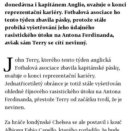
donedávna i kapitánem Anglie, uvažuje o konci
reprezentační kariéry. Fotbalová asociace ho
tento týden zbavila pásky, protože stále
probíhá vyšetřování jeho údajného
rasistického útoku na Antona Ferdinanda,
avšak sám Terry se cítí nevinný.
J
ohn Terry, kterého tento týden anglická
Fotbalová asociace zbavila kapitánské pásky,
uvažuje o konci reprezentační kariéry.
Jednatřicetiletý obránce je totiž stále vyšetřován
ohledně říjnového rasistického útoku na Antona
Ferdinanda, přestože Terry od začátku tvrdí, že je
nevinen.
Za hráče londýnské Chelsea se ale postavil i kouč
Albionu Fabio Capello, kterého rozladilo, že bude