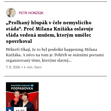
PETR HONZEJK
„Prolhaný hlupák v čele nemyslícího
stáda“. Proč Milana Knížáka oslavuje
vláda vedená mužem, kterým umělec
opovrhoval
Někteří říkají, že to byl poslední happening Milana
Knížáka. A něco na tom je. Pohřeb se státními poctami
organizovaný těmi, kterými slavný...
7. 8. 2026 ▪ 4 min. čtení
55:23