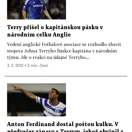
Terry přišel o kapitánskou pásku v
národním celku Anglie
Vedení anglické Fotbalové asociace se rozhodlo zbavit
stopera Johna Terryho funkce kapitána v národním
týmu. Jde o reakci na údajné Terryho...
3. 2. 2012 ▪ 2 min. čtení
Anton Ferdinand dostal poštou kulku. V
předvečer zápasu s Terrym, jehož obvinil z