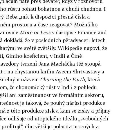
plácám páté přes deváté“, když v rozhovoru
ho růstu bohatí bohatnou a chudí chudnou. I
ý třeba „mít k dispozici přesná čísla a
zeném prostoru a čase reagovat? Možná ho
lanovice
More or Less
v časopise Finance and
á dokládá, že v posledních pětadvaceti letech
hatými ve světě zvětšily. Wikipedie napoví, že
, Giniho koeficient, v Indii a Číně
navzdory tvrzení Jana Macháčka též stoupá.
t i na chystanou knihu Aseem Shrivastavy a
ožitelným názvem
Churning the Earth
, která
om, že ekonomický růst v Indii z pohledu
ýšil ani zaměstnanost ve formálním sektoru,
kutečnost je taková, že pouhý nárůst produkce
má z této produkce zisk a kam se zisky a příjmy
 více odlišuje od utopického ideálu „svobodných
 profitují“, čím větší je polarita mocných a