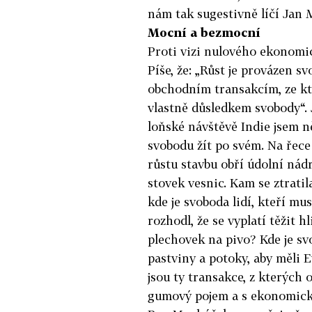
nám tak sugestivně líčí Jan
Mocní a bezmocní
Proti vizi nulového ekonomi
Píše, že: „Růst je provázen 
obchodním transakcím, ze kte
vlastně důsledkem svobody“. 
loňské návštěvě Indie jsem ně
svobodu žít po svém. Na řec
růstu stavbu obří údolní nádr
stovek vesnic. Kam se ztrati
kde je svoboda lidí, kteří mu
rozhodl, že se vyplatí těžit 
plechovek na pivo? Kde je svo
pastviny a potoky, aby měli
jsou ty transakce, z kterých
gumový pojem a s ekonomický