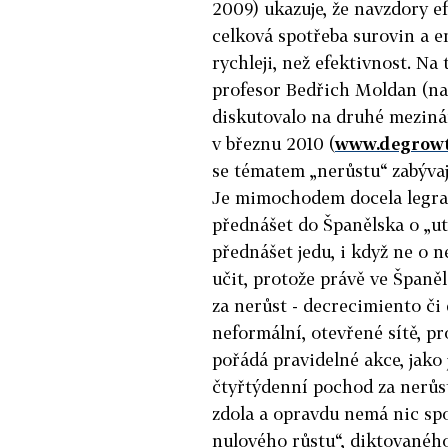
2009) ukazuje, že navzdory 
celková spotřeba surovin a en
rychleji, než efektivnost. Na
profesor Bedřich Moldan (nap
diskutovalo na druhé meziná
v březnu 2010 (
www.degrowt
se tématem „nerůstu“ zabývají
Je mimochodem docela legrac
přednášet do Španělska o „ut
přednášet jedu, i když ne o 
učit, protože právě ve Španěl
za nerůst - decrecimiento či
neformální, otevřené sítě, p
pořádá pravidelné akce, jako
čtyřtýdenní pochod za nerůst
zdola a opravdu nemá nic sp
nulového růstu“, diktované