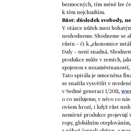
bezmocných, tím méně lze ček
k těm nejchudším.
Růst
: důsledek svobody, n
V otázce nůžek mezi bohatým
neshodneme. Shodneme se ale 
růstu – či k „ekonomice ustá
Daly – není snadná. Shodneme
produkce může v zemích, jako
spojenou s nezaměstnaností,
Tato spirála je umocněna fi
se snažila vysvětlit v uveden
v Sedmé generaci 1/2011,
www
o co usilujeme, v něco co nás
ovšem hrozí, i když růst ned
nemírné produkce projevují 
ropy, globálním oteplováním, 
z něhož čerpali obživu, a mar