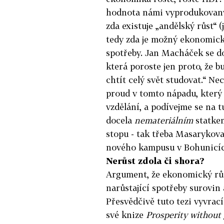
hodnota námi vyprodukovanýc
zda existuje „andělský růst“
tedy zda je možný ekonomický
spotřeby. Jan Macháček se do
která poroste jen proto, že b
chtít celý svět studovat.“ 
proud v tomto nápadu, který 
vzdělání, a podívejme se na t
docela
nemateriálním
statkem
stopu - tak třeba Masarykova
nového kampusu v Bohunicíc
Nerůst
zdola či shora?
Argument, že ekonomický růst
narůstající spotřeby surovin
Přesvědčivě tuto tezi vyvrací
své knize
Prosperity without