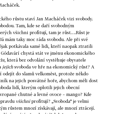
 Macháček.
ckého růstu staví
Jan Macháček vizi svobody.
svobodou. Tam, kde se daří svobodným
rých všichni profitují, tam je růst….Růst je
Já mám taky moc ráda svobodu. Ale při své
jak potkávala samé lidi, kteří naopak ztratili
e Gódavárí chystá stát ve jménu ekonomického
že, která bez odvolání vystěhuje obyvatele
la
jejich
svoboda ve hře na ekonomický růst? A
sí odejít do slamů velkoměst, protože někdo
hliník na jejich posvátné hoře, abychom měli dost
boda lidí, kterým oplotili jejich obecní
 Evropané chutné a levné ovoce – mango? Kde
 opravdu
všichni
profitují? „Svoboda“ je velmi
m růstem mnozí získávají, ale mnozí ztrácejí.