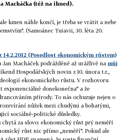
na Macháčka (též na ihned).
ale kmen náhle končí, je třeba se vrátit a nebe
je
mstvím“. (Samoánec Tuiavii, 30. léta 20.
z 14.2.2012 (Posedlost ekonomickým růstem)
tu Jan Macháček podrážděně
až urážlivě na
můj
íkend Hospodářských novin z 10. února t.r.,
deologií ekonomického růstu. V rozhovoru
st exponenciálně donekonečna“ a že
drancováním přírody. To nás ochuzuje nejen o
 k rozevírání nůžek mezi chudými a bohatými,
jící sociálně-politické důsledky.
chytá za slovo: ekonomický růst prý neměří
onomický růst nic přímo „neměří“. Pokud ale
 A růst HDP znamená, že roste finanční