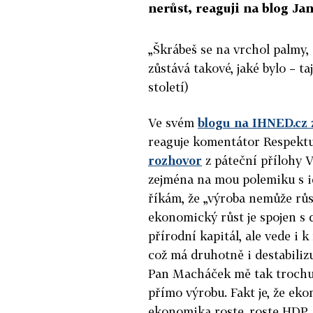
nerůst, reaguji na blog Ja
„
Škrábeš se na vrchol palmy, 
zůstává takové, jaké bylo – ta
století)
Ve svém
blogu na IHNED.cz 
reaguje komentátor Respek
rozhovor
z páteční přílohy V
zejména na mou polemiku s i
říkám, že „výroba nemůže rů
ekonomický růst je spojen s 
přírodní kapitál, ale vede i
což má druhotně i destabilizu
Pan Macháček mě tak trochu 
přímo výrobu. Fakt je, že ek
ekonomika roste, roste HDP.