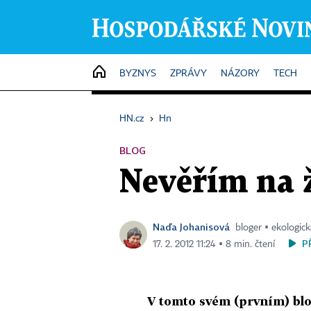
HOME
BYZNYS
ZPRÁVY
NÁZORY
TECH
HN.cz
›
Hn
BLOG
Nevěřím na 
Naďa Johanisová
bloger ▪ ekologi
P
17. 2. 2012 11:24 ▪ 8 min. čtení
V tomto svém (prvním) bl