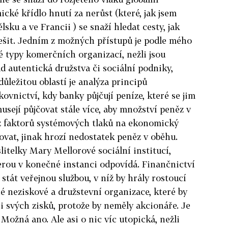
ké křídlo hnutí za nerůst (které, jak jsem
ělsku a ve Francii ) se snaží hledat cesty, jak
řešit. Jedním z možných přístupů je podle mého
 typy komerčních organizací, nežli jsou
d autentická družstva či sociální podniky,
ůležitou oblastí je analýza principů
nictví, kdy banky půjčují peníze, které se jim
usejí půjčovat stále více, aby množství peněz v
 z faktorů systémových tlaků na ekonomický
čovat, jinak hrozí nedostatek peněz v oběhu.
litelky Mary Mellorové sociální institucí,
terou v konečné instanci odpovídá. Finančnictví
stát veřejnou službou, v níž by hrály rostoucí
né neziskové a družstevní organizace, které by
i svých zisků, protože by neměly akcionáře. Je
Možná ano. Ale asi o nic víc utopická, nežli