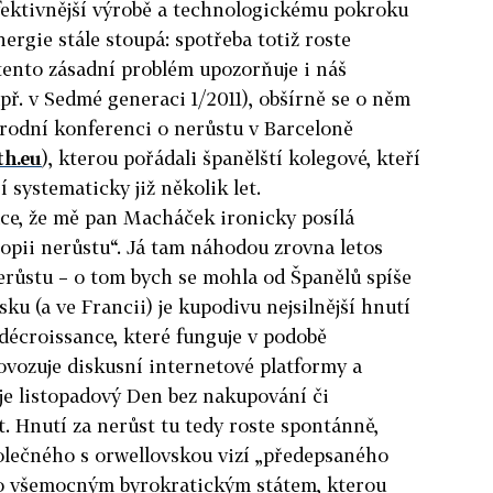
efektivnější výrobě a technologickému pokroku
ergie stále stoupá: spotřeba totiž roste
 tento zásadní problém upozorňuje i náš
ř. v Sedmé generaci 1/2011), obšírně se o něm
rodní konferenci o nerůstu v Barceloně
h.eu
), kterou pořádali španělští kolegové, kteří
 systematicky již několik let.
e, že mě pan Macháček ironicky posílá
opii nerůstu“. Já tam náhodou zrovna letos
nerůstu – o tom bych se mohla od Španělů spíše
sku (a ve Francii) je kupodivu nejsilnější hnutí
 décroissance, které funguje v podobě
rovozuje diskusní internetové platformy a
 je listopadový Den bez nakupování či
. Hnutí za nerůst tu tedy roste spontánně,
olečného s orwellovskou vizí „předepsaného
ho všemocným byrokratickým státem, kterou