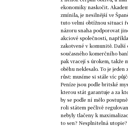
ekonomiky naskočit. Akademic
zmínila, je nesilnější ve Špan
tuto velmi obtížnou situaci 
názoru snaha podporovat jiné
akciové společnosti, napříkla
zakotvené v komunitě. Další d
současného komerčního bankov
pak vracejí s úrokem, takže m
oběhu neklesalo. To je jeden
růst: musíme si stále víc půj
Peníze jsou podle britské mys
kterou stát garantuje a za k
by se podle ní mělo postupně 
roli státem pečlivě regulova
nebyly tlačeny k maximalizac
to sen? Nesplnitelná utopie? 