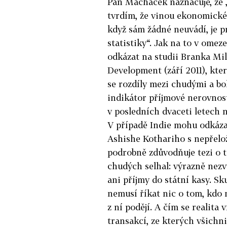
Pan Macháček naznačuje, že „
tvrdím, že vinou ekonomické
když sám žádné neuvádí, je pr
statistiky“. Jak na to v ome
odkázat na studii Branka Mi
Development (září 2011), kter
se rozdíly mezi chudými a bo
indikátor příjmové nerovnosti
v posledních dvaceti letech 
V případě Indie mohu odkáza
Ashishe Kothariho s nepřel
podrobně zdůvodňuje tezi o t
chudých selhal: výrazně nezv
ani příjmy do státní kasy. S
nemusí říkat nic o tom, kdo 
z ní podějí. A čím se realita
transakcí, ze kterých všichni