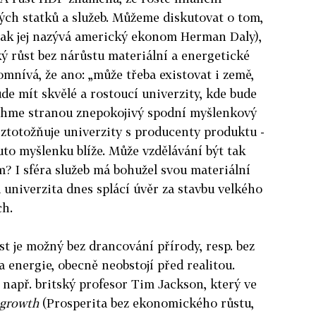
h statků a služeb. Můžeme diskutovat o tom,
 (jak jej nazývá americký ekonom Herman Daly),
 růst bez nárůstu materiální a energetické
mnívá, že ano: „může třeba existovat i země,
ude mít skvělé a rostoucí univerzity, kde bude
Nechme stranou znepokojivý spodní myšlenkový
ztotožňuje univerzity s producenty produktu -
uto myšlenku blíže. Může vzdělávání být tak
? I sféra služeb má bohužel svou materiální
 univerzita dnes splácí úvěr za stavbu velkého
h.
 je možný bez drancování přírody, resp. bez
 a energie,
obecně neobstojí před realitou.
 např. britský profesor Tim Jackson, který ve
 growth
(Prosperita bez ekonomického růstu,