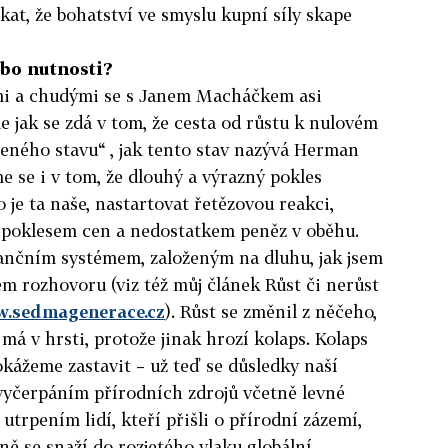
at, že bohatství ve smyslu kupní síly skape
ebo nutnosti?
i a chudými se s
Janem Macháčkem asi
jak se zdá v tom, že cesta od růstu k nulovém
leného stavu“ , jak tento stav nazývá Herman
 se i v tom, že dlouhý a výrazný pokles
 je ta naše, nastartovat řetězovou reakci,
 poklesem cen a nedostatkem peněz v oběhu.
nančním systémem, založeným na dluhu, jak jsem
ém rozhovoru (viz též můj článek Růst či nerůst
.sedmagenerace.cz
). Růst se změnil z něčeho,
 má v hrsti, protože jinak hrozí kolaps. Kolaps
okážeme zastavit – už teď se důsledky naší
vyčerpáním přírodních zdrojů včetně levné
utrpením lidí, kteří přišli o přírodní zázemí,
ně se snaží do rozjetého vlaku globální