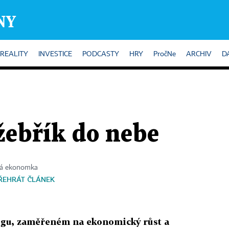
REALITY
INVESTICE
PODCASTY
HRY
PročNe
ARCHIV
D
žebřík do nebe
cká ekonomka
ŘEHRÁT ČLÁNEK
ogu, zaměřeném na ekonomický růst a