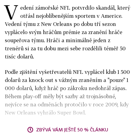
V
edení zámořské NFL potvrdilo skandál, který
otřásl nejoblíbenějším sportem v Americe.
Vedení týmu z New Orleans po dobu tří sezon
vyplácelo svým hráčům prémie za zranění hráče
soupeřova týmu. Hráči a minimálně jeden z
trenérů si za tu dobu mezi sebe rozdělili téměř 50
tisíc dolarů.
Podle zjištění vyšetřevatelů NFL vyplácel klub 1 500
dolarů za knock out s vážným zraněním a "pouze" 1
000 dolarů, když hráč po zákroku nedohrál zápas.
Během play-off měly být sazby až trojnásobné,
nejvíce se na odměnách protočilo v roce 2009, kdy
New Orleans vyhrálo Super Bowl.
ZBÝVÁ VÁM JEŠTĚ 50 % ČLÁNKU