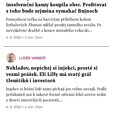
insolvenční kauzy koupila obec. Profitovat
z toho bude zejména vymahač Bujnoch
Pomyslnou tečku za barvitým příběhem kolem
fotbalových Zbuzan udělal prodej tamního areálu. Po
nevydařené dražbě z konce minulého roku do...
6. 8. 2026 ▪ 5 min. čtení
LUDĚK VAINERT
Nehladov, nepíchej si injekci, prostě si
vezmi prášek. Eli Lilly má svatý grál
tlouštíků i investorů
Injekce si běžní lidé sami píchají jen velmi neradi. Podle
průzkumů má k takové formě užívání léků averzi sedm
z deseti amerických pacientů....
6. 8. 2026 ▪ 4 min. čtení