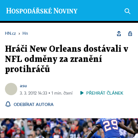
HN.cz
›
Hn
Hráči New Orleans dostávali v
NFL odměny za zranění
protihráčů
asu
PŘEHRÁT ČLÁNEK
3. 3. 2012 14:33 ▪ 1 min. čtení
ODEBÍRAT AUTORA