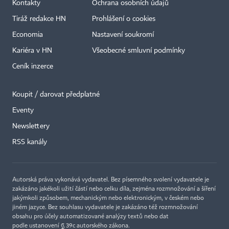
Kontakty
Ochrana osobních údajů
Tiráž redakce HN
Prohlášení o cookies
Economia
Nastavení soukromí
Kariéra v HN
Všeobecné smluvní podmínky
Ceník inzerce
Koupit / darovat předplatné
Eventy
Newslettery
×
RSS kanály
Autorská práva vykonává vydavatel. Bez písemného svolení vydavatele je
zakázáno jakékoli užití částí nebo celku díla, zejména rozmnožování a šíření
jakýmkoli způsobem, mechanickým nebo elektronickým, v českém nebo
jiném jazyce. Bez souhlasu vydavatele je zakázáno též rozmnožování
obsahu pro účely automatizované analýzy textů nebo dat
podle ustanovení § 39c autorského zákona.