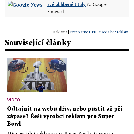
své oblíbené tituly
na Google
zprávách.
|
Předplatné HN+ je zcela bez reklam.
Související články
VIDEO
Odtajnit na webu dřív, nebo pustit až při
zápase? Řeší výrobci reklam pro Super
Bowl
Mít speciální reklamu pro Super Bowl v trezoru a