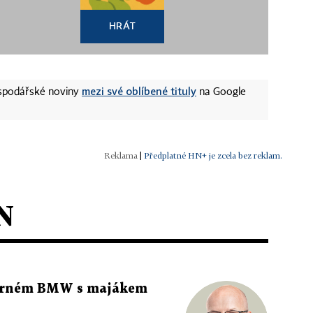
HRÁT
mezi své oblíbené tituly
ospodářské noviny
na Google
|
Předplatné HN+ je zcela bez reklam.
N
 černém BMW s majákem