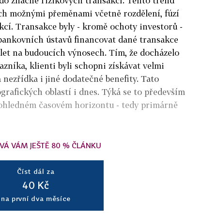
i do značně rizikových transakcí. Tento trend
jich možnými přeměnami včetně rozdělení, fúzí
kcí. Transakce byly - kromě ochoty investorů -
bankovních ústavů financovat dané transakce
ílet na budoucích výnosech. Tím, že docházelo
zníka, klienti byli schopni získávat velmi
ezřídka i jiné dodatečné benefity. Tato
grafických oblastí i dnes. Týká se to především
dohledném časovém horizontu - tedy primárně
VÁ VÁM JEŠTĚ 80 % ČLÁNKU
Číst dál za
40 Kč
na první dva měsíce