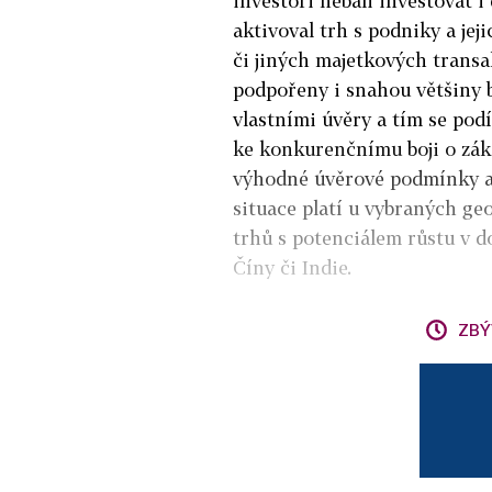
investoři nebáli investovat 
aktivoval trh s podniky a je
či jiných majetkových transa
podpořeny i snahou většiny 
vlastními úvěry a tím se pod
ke konkurenčnímu boji o záka
výhodné úvěrové podmínky a n
situace platí u vybraných geo
trhů s potenciálem růstu v 
Číny či Indie.
ZBÝ