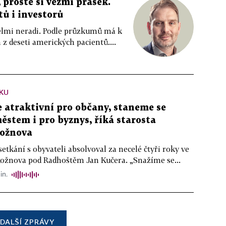
 prostě si vezmi prášek.
tů i investorů
 velmi neradi. Podle průzkumů má k
z deseti amerických pacientů....
KU
atraktivní pro občany, staneme se
stem i pro byznys, říká starosta
ožnova
setkání s obyvateli absolvoval za necelé čtyři roky ve
Rožnova pod Radhoštěm Jan Kučera. „Snažíme se...
in.
DALŠÍ ZPRÁVY