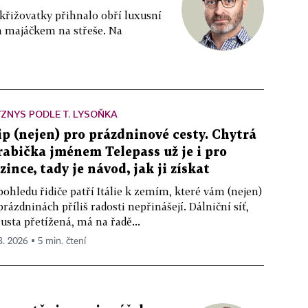
 křižovatky přihnalo obří luxusní
m majáčkem na střeše. Na
ZNYS PODLE T. LYSOŇKA
ip (nejen) pro prázdninové cesty. Chytrá
rabička jménem Telepass už je i pro
izince, tady je návod, jak ji získat
pohledu řidiče patří Itálie k zemím, které vám (nejen)
prázdninách příliš radosti nepřinášejí. Dálniční síť,
usta přetížená, má na řadě...
 8. 2026 ▪ 5 min. čtení