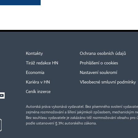
Kontakty
Ochrana osobních údajů
Tiráž redakce HN
Prohlášení o cookies
Economia
Nastavení soukromí
Kariéra v HN
Všeobecné smluvní podmínky
Ceník inzerce
Autorská práva vykonává vydavatel. Bez písemného svolení vydavatele 
zejména rozmnožování a šíření jakýmkoli způsobem, mechanickým ne
Bez souhlasu vydavatele je zakázáno též rozmnožování obsahu pro 
podle ustanovení § 39c autorského zákona.