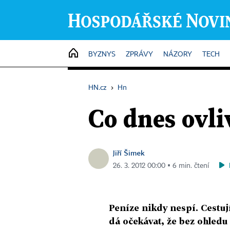
HOME
BYZNYS
ZPRÁVY
NÁZORY
TECH
HN.cz
›
Hn
Co dnes ovl
Jiří Šimek
26. 3. 2012 00:00 ▪ 6 min. čtení
Peníze nikdy nespí. Cestují
dá očekávat, že bez ohle