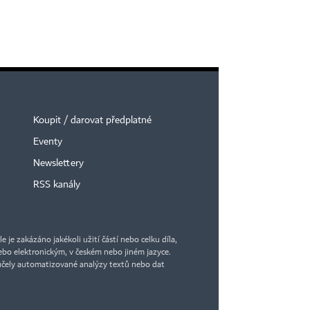
Koupit / darovat předplatné
Eventy
Newslettery
RSS kanály
je zakázáno jakékoli užití částí nebo celku díla,
bo elektronickým, v českém nebo jiném jazyce.
účely automatizované analýzy textů nebo dat