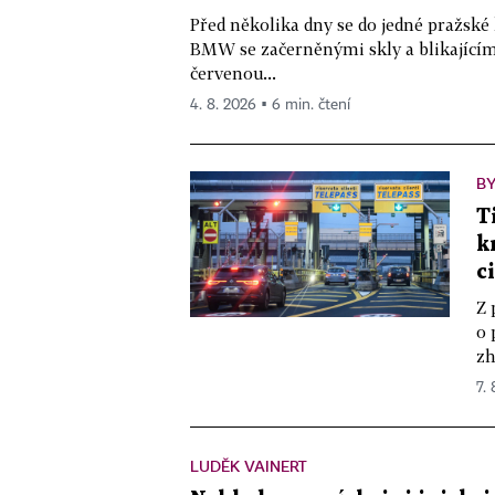
Před několika dny se do jedné pražské
BMW se začerněnými skly a blikající
červenou...
4. 8. 2026 ▪ 6 min. čtení
BY
T
k
c
Z 
o 
zh
7.
LUDĚK VAINERT