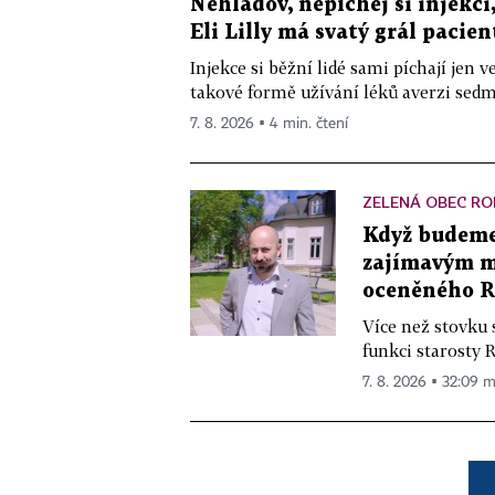
Nehladov, nepíchej si injekci,
Eli Lilly má svatý grál pacien
Injekce si běžní lidé sami píchají jen
takové formě užívání léků averzi sedm 
7. 8. 2026 ▪ 4 min. čtení
ZELENÁ OBEC RO
Když budeme 
zajímavým mě
oceněného R
Více než stovku 
funkci starosty 
7. 8. 2026 ▪ 32:09 m