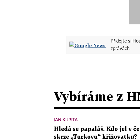
Přidejte si H
zprávách.
Vybíráme z H
JAN KUBITA
Hledá se papaláš. Kdo jel v
skrze „Turkovu“ křižovatku?