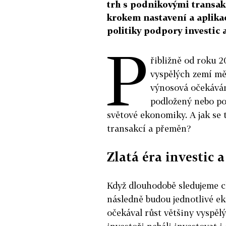
trh s podnikovými transak
krokem nastavení a aplika
politiky podpory investic 
P
řibližně od roku 
vyspělých zemí měn
výnosová očekávání
podložený nebo pou
světové ekonomiky. A jak se
transakcí a přeměn?
Zlatá éra investic a
Když dlouhodobě sledujeme ch
následně budou jednotlivé ek
očekával růst většiny vyspěl