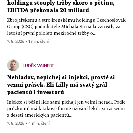
holdingu stouply tržby skoro o pětinu,
EBITDA překonala 20 miliard
Zbrojařskému a strojírenskému holdingu Czechoslovak
Group (CSG) podnikatele Michala Strnada vzrostly za
letošní první pololetí meziročně tržby o...
7. 8. 2026 ▪ 1 min. čtení
LUDĚK VAINERT
Nehladov, nepíchej si injekci, prostě si
vezmi prášek. Eli Lilly má svatý grál
pacientů i investorů
Injekce si běžní lidé sami píchají jen velmi neradi. Podle
průzkumů má k takové formě užívání léků averzi sedm
z deseti amerických pacientů....
7. 8. 2026 ▪ 4 min. čtení