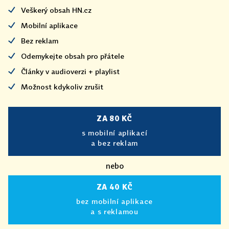
Veškerý obsah HN.cz
Mobilní aplikace
Bez reklam
Odemykejte obsah pro přátele
Články v audioverzi + playlist
Možnost kdykoliv zrušit
ZA 80 KČ
s mobilní aplikací
a bez reklam
nebo
ZA 40 KČ
bez mobilní aplikace
a s reklamou