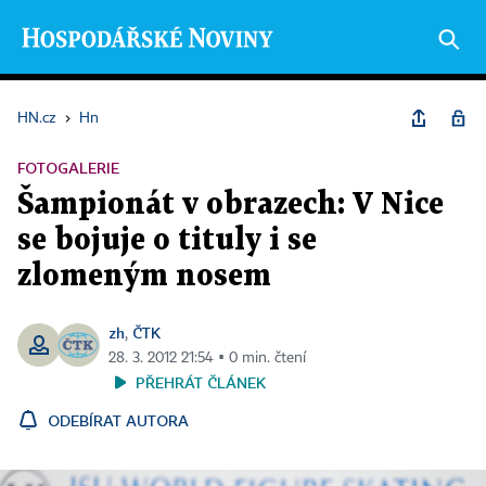
HN.cz
›
Hn
FOTOGALERIE
Šampionát v obrazech: V Nice
se bojuje o tituly i se
zlomeným nosem
zh
ČTK
,
28. 3. 2012 21:54 ▪ 0 min. čtení
PŘEHRÁT ČLÁNEK
ODEBÍRAT AUTORA