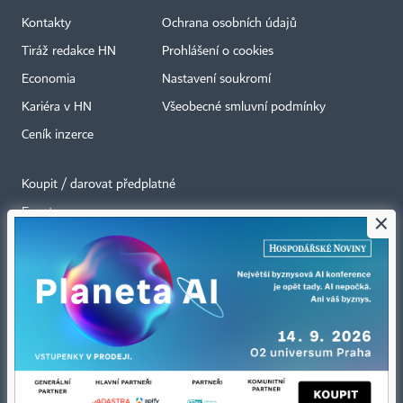
Kontakty
Ochrana osobních údajů
Tiráž redakce HN
Prohlášení o cookies
Economia
Nastavení soukromí
Kariéra v HN
Všeobecné smluvní podmínky
Ceník inzerce
Koupit / darovat předplatné
Eventy
×
Newslettery
RSS kanály
Autorská práva vykonává vydavatel. Bez písemného svolení vydavatele je
zakázáno jakékoli užití částí nebo celku díla, zejména rozmnožování a šíření
jakýmkoli způsobem, mechanickým nebo elektronickým, v českém nebo
jiném jazyce. Bez souhlasu vydavatele je zakázáno též rozmnožování
obsahu pro účely automatizované analýzy textů nebo dat