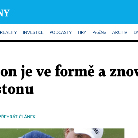
REALITY
INVESTICE
PODCASTY
HRY
PročNe
ARCHIV
D
on je ve formě a zno
stonu
PŘEHRÁT ČLÁNEK