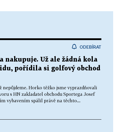
ODEBÍRAT
a nakupuje. Už ale žádná kola
idu, pořídila si golfový obchod
, už nepůjdeme. Horko těžko jsme vyprazdňovali
ovoru s HN zakladatel obchodu Sportega Josef
ím vybavením spálil právě na těchto...