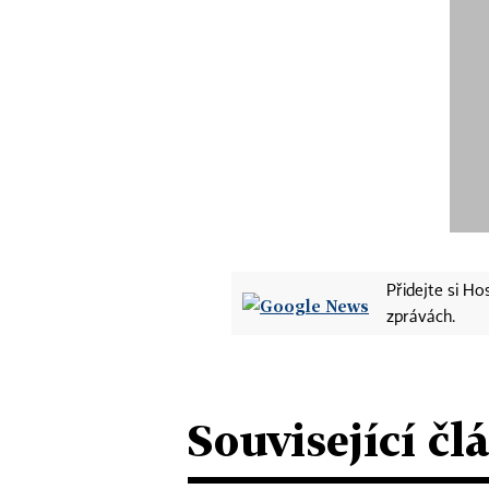
Přidejte si H
zprávách.
Související čl