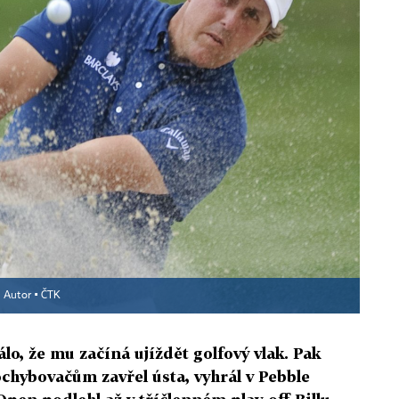
Autor ▪
ČTK
lo, že mu začíná ujíždět golfový vlak. Pak
chybovačům zavřel ústa, vyhrál v Pebble