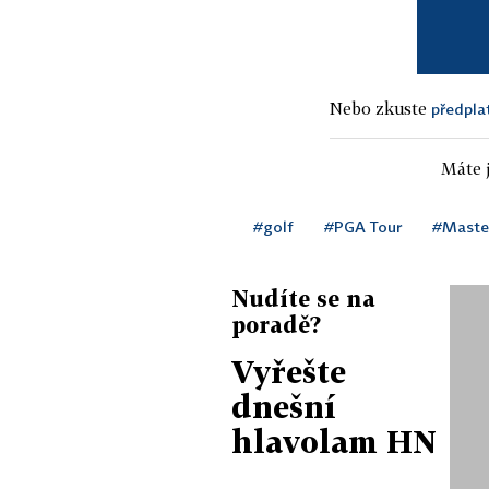
Nebo zkuste
předpla
Máte j
#golf
#PGA Tour
#Maste
Nudíte se na
poradě?
Vyřešte
dnešní
hlavolam HN