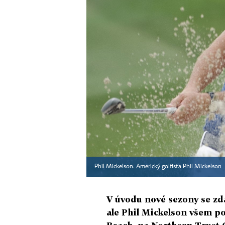
Phil Mickelson. Americký golfista Phil Mickelson
V úvodu nové sezony se zdá
ale Phil Mickelson všem po