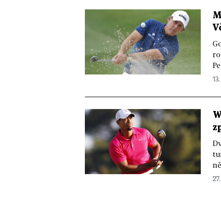
M
V
Go
ro
Pe
13.
W
z
Dv
tu
ně
27.