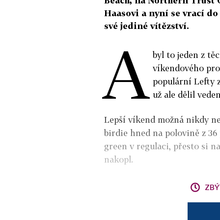
Beach, na Northern Trust O
Haasovi a nyní se vrací do
své jediné vítězství.
A
byl to jeden z tě
víkendového pro
populární Lefty 
už ale dělil ved
Lepší víkend možná nikdy neza
birdie hned na polovině z 36
green v regulaci, přesto si n
nakopl.
ZBÝ