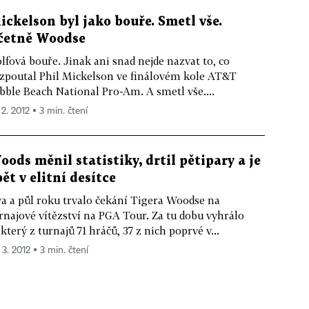
ickelson byl jako bouře. Smetl vše.
četně Woodse
lfová bouře. Jinak ani snad nejde nazvat to, co
zpoutal Phil Mickelson ve finálovém kole AT&T
bble Beach National Pro-Am. A smetl vše....
 2. 2012 ▪ 3 min. čtení
oods měnil statistiky, drtil pětipary a je
pět v elitní desítce
a a půl roku trvalo čekání Tigera Woodse na
rnajové vítězství na PGA Tour. Za tu dobu vyhrálo
který z turnajů 71 hráčů, 37 z nich poprvé v...
 3. 2012 ▪ 3 min. čtení