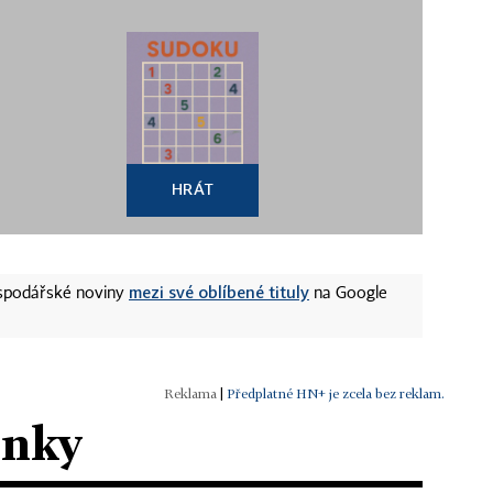
HRÁT
mezi své oblíbené tituly
ospodářské noviny
na Google
|
Předplatné HN+ je zcela bez reklam.
ánky