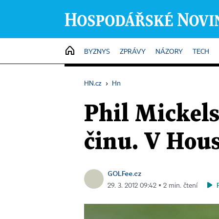
HOME
BYZNYS
ZPRÁVY
NÁZORY
TECH
HN.cz
›
Hn
Phil Mickels
činu. V Hou
GOLFee.cz
29. 3. 2012 09:42 ▪ 2 min. čtení