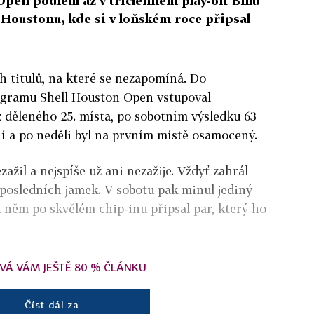
pen podlehl až v tříčlenném play-off Billu
 Houstonu, kde si v loňském roce připsal
ch titulů, na které se nezapomíná. Do
gramu Shell Houston Open vstupoval
z děleného 25. místa, po sobotním výsledku 63
ení a po neděli byl na prvním místě osamocený.
žil a nejspíše už ani nezažije. Vždyť zahrál
 posledních jamek. V sobotu pak minul jediný
a něm po skvělém chip-inu připsal par, který ho
VÁ VÁM JEŠTĚ 80 % ČLÁNKU
Číst dál za