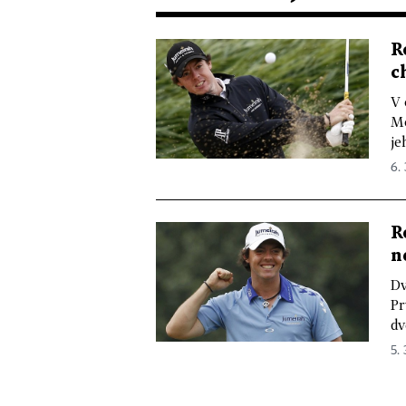
R
c
V 
Mc
je
6. 
R
n
Dv
Pr
dv
5. 