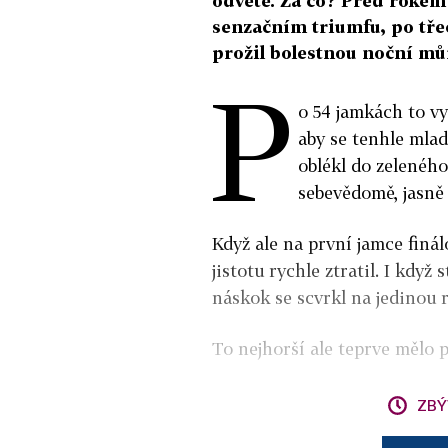
odvetě. Za co? Před rokem 
senzačním triumfu, po třech
prožil bolestnou noční mů
P
o 54 jamkách to vy
aby se tenhle mla
oblékl do zeleného
sebevědomě, jasně 
Když ale na první jamce finá
jistotu rychle ztratil. I když
náskok se scvrkl na jedinou 
To nejhorší ale teprve mělo p
ZBÝ