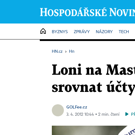
HOME
BYZNYS
ZPRÁVY
NÁZORY
TECH
HN.cz
›
Hn
Loni na Mast
srovnat účt
GOLFee.cz
P
3. 4. 2012 10:44 ▪ 2 min. čtení