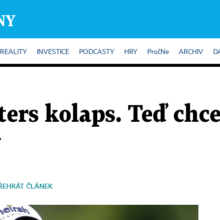
REALITY
INVESTICE
PODCASTY
HRY
PročNe
ARCHIV
D
ers kolaps. Teď chc
y
ŘEHRÁT ČLÁNEK