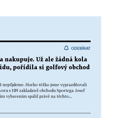
ODEBÍRAT
a nakupuje. Už ale žádná kola
idu, pořídila si golfový obchod
, už nepůjdeme. Horko těžko jsme vyprazdňovali
ovoru s HN zakladatel obchodu Sportega Josef
ím vybavením spálil právě na těchto...