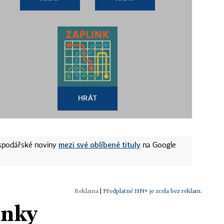
HRÁT
mezi své oblíbené tituly
ospodářské noviny
na Google
|
Předplatné HN+ je zcela bez reklam.
ánky