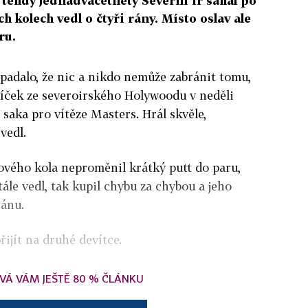
tehdy jednadvacetiletý Severní Ir sahal po
 kolech vedl o čtyři rány. Místo oslav ale
ru.
padalo, že nic a nikdo nemůže zabránit tomu,
díček ze severoirského Holywoodu v neděli
 saka pro vítěze Masters. Hrál skvěle,
vedl.
lového kola neproměnil krátký putt do paru,
 stále vedl, tak kupil chybu za chybou a jeho
ránu.
řijít na druhé devítce.
VÁ VÁM JEŠTĚ 80 % ČLÁNKU