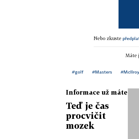
Nebo zkuste
předpla
Máte j
#golf
#Masters
#McIlroy
Informace už máte
Teď je čas
procvičit
mozek