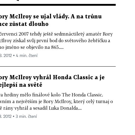
ory McIlroy se ujal vlády. A na trůnu
hce zůstat dlouho
červenci 2007 tehdy ještě sedmnáctiletý amatér Rory
Ilroy získal svůj první bod do světového žebříčku a
ho jméno se objevilo na 865....
3. 2012 ▪ 4 min. čtení
ory McIlroy vyhrál Honda Classic a je
ejlepší na světě
a hrdiny mělo finálové kolo The Honda Classic.
vním a největším je Rory McIlroy, který celý turnaj o
ě rány vyhrál a sesadil Luka Donalda...
3. 2012 ▪ 3 min. čtení