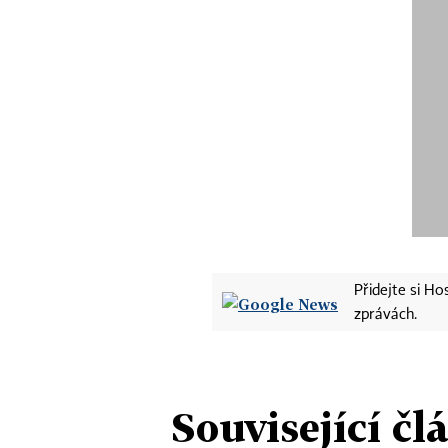
Přidejte si H
zprávách.
Související čl