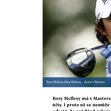
Rory McIlroy. Rory McIlroy.
Autor ▪
Reuters
Rory McIlroy má s Master
účty. I proto už se nemůže 