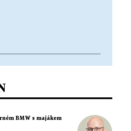
N
 černém BMW s majákem