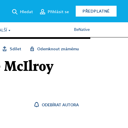
PŘEDPLATNÉ
Hledat
Přihlásit se
BeNative
ALŠÍ
Sdílet
Odemknout známému
e McIlroy
ODEBÍRAT AUTORA