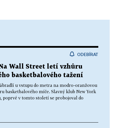
ODEBÍRAT
 Na Wall Street letí vzhůru
zného basketbalového tažení
zábradlí u vstupu do metra na modro-oranžovou
aru basketbalového míče. Slavný klub New York
, poprvé v tomto století se probojoval do