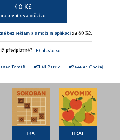
40 Kč
na první dva měsíce
za 80 Kč.
tné bez reklam a s mobilní aplikací
iž předplatné?
Přihlaste se
kanec Tomáš
#Eliáš Patrik
#Pavelec Ondřej
HRÁT
HRÁT