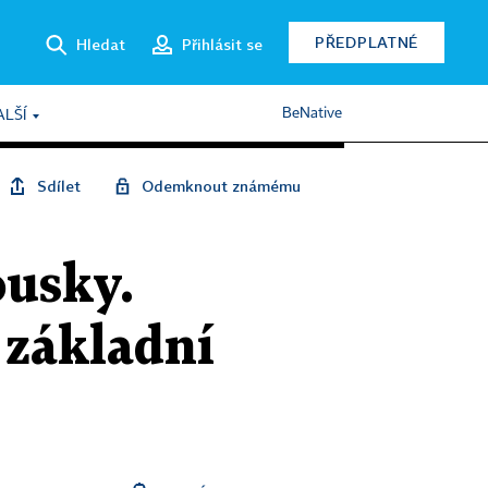
PŘEDPLATNÉ
Hledat
Přihlásit se
BeNative
ALŠÍ
Sdílet
Odemknout známému
ousky.
v základní