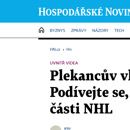
HOME
BYZNYS
ZPRÁVY
NÁZORY
TECH
HN.cz
›
Hn
UVNITŘ VIDEA
Plekancův vl
Podívejte se
části NHL
asu