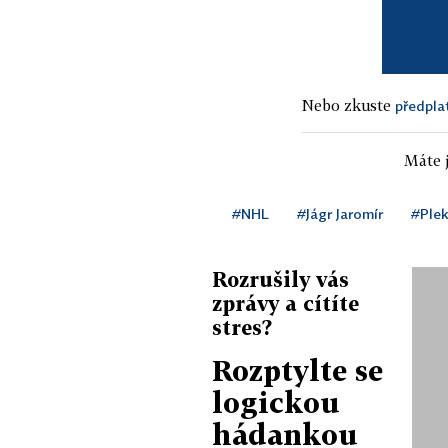
Nebo zkuste
předpla
Máte j
#NHL
#Jágr Jaromír
#Ple
Rozrušily vás
zprávy a cítíte
stres?
Rozptylte se
logickou
hádankou