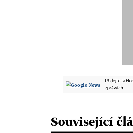
Přidejte si H
zprávách.
Související čl