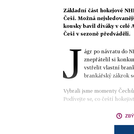
Základní část hokejové NHL
Češi. Možná nejsledovaněj
kousky bavil diváky v celé A
Češi v sezoně předváděli.
J
ágr po návratu do NH
znepřátelil si konku
vstřelit vlastní bran
brankářský zákrok s
Vybrali jsme momenty Čechů,
Podívejte se, co čeští hokeji
ZBÝ