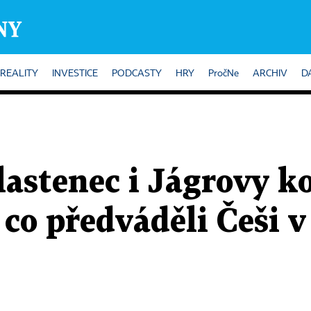
REALITY
INVESTICE
PODCASTY
HRY
PročNe
ARCHIV
D
astenec i Jágrovy k
, co předváděli Češi 