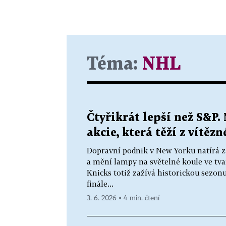
Téma:
NHL
Čtyřikrát lepší než S&P.
akcie, která těží z vítě
Dopravní podnik v New Yorku natírá 
a mění lampy na světelné koule ve tv
Knicks totiž zažívá historickou sezonu
finále...
3. 6. 2026 ▪ 4 min. čtení