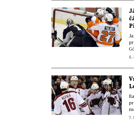
J
č
P
Ja
pr
Gó
8. 
V
L
Ra
pr
me
7. 