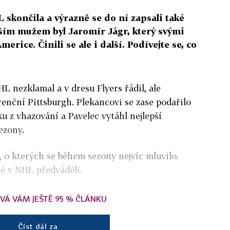
 skončila a výrazně se do ní zapsali také
ším mužem byl Jaromír Jágr, který svými
merice. Činili se ale i další. Podívejte se, co
L nezklamal a v dresu Flyers řádil, ale
renční Pittsburgh. Plekancovi se zase podařilo
ku z vhazování a Pavelec vytáhl nejlepší
ezony.
 o kterých se během sezony nejvíc mluvilo.
sté v NHL předváděli.
VÁ VÁM JEŠTĚ 95 % ČLÁNKU
Číst dál za