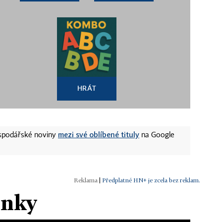
HRÁT
mezi své oblíbené tituly
ospodářské noviny
na Google
|
Předplatné HN+ je zcela bez reklam.
ánky