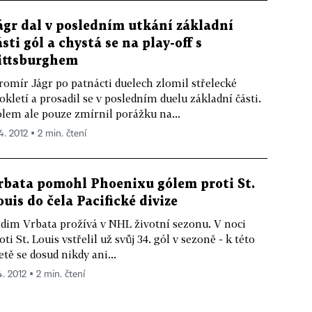
ágr dal v posledním utkání základní
ásti gól a chystá se na play-off s
ittsburghem
romír Jágr po patnácti duelech zlomil střelecké
okletí a prosadil se v posledním duelu základní části.
lem ale pouze zmírnil porážku na...
4. 2012 ▪ 2 min. čtení
rbata pomohl Phoenixu gólem proti St.
ouis do čela Pacifické divize
dim Vrbata prožívá v NHL životní sezonu. V noci
oti St. Louis vstřelil už svůj 34. gól v sezoně - k této
tě se dosud nikdy ani...
4. 2012 ▪ 2 min. čtení