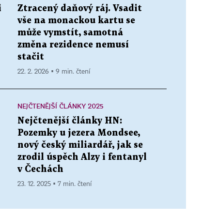
i
Ztracený daňový ráj. Vsadit
vše na monackou kartu se
může vymstít, samotná
změna rezidence nemusí
stačit
22. 2. 2026 ▪ 9 min. čtení
NEJČTENĚJŠÍ ČLÁNKY 2025
Nejčtenější články HN:
Pozemky u jezera Mondsee,
nový český miliardář, jak se
zrodil úspěch Alzy i fentanyl
v Čechách
23. 12. 2025 ▪ 7 min. čtení