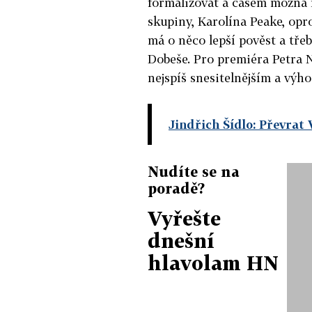
formalizovat a časem možná m
skupiny, Karolína Peake, opr
má o něco lepší pověst a tře
Dobeše. Pro premiéra Petra Ne
nejspíš snesitelnějším a výh
Jindřich Šídlo: Převrat 
Nudíte se na
poradě?
Vyřešte
dnešní
hlavolam HN