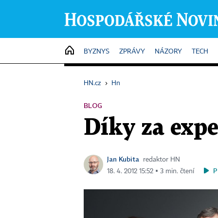
HOME
BYZNYS
ZPRÁVY
NÁZORY
TECH
HN.cz
›
Hn
BLOG
Díky za exp
Jan Kubita
redaktor HN
P
18. 4. 2012 15:52 ▪ 3 min. čtení