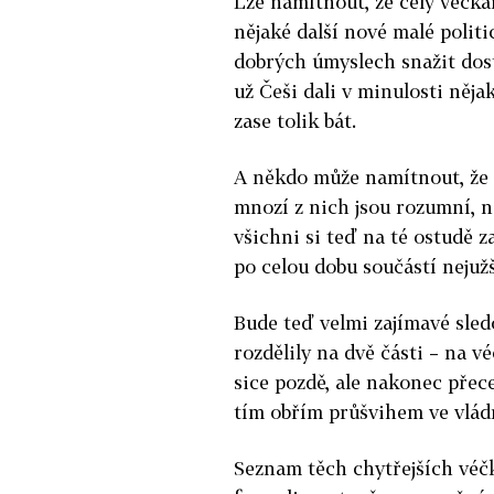
Lze namítnout, že celý véčk
nějaké další nové malé politi
dobrých úmyslech snažit dos
už Češi dali v minulosti něja
zase tolik bát.
A někdo může namítnout, že n
mnozí z nich jsou rozumní, n
všichni si teď na té ostudě za
po celou dobu součástí nejuž
Bude teď velmi zajímavé sled
rozdělily na dvě části – na v
sice pozdě, ale nakonec přec
tím obřím průšvihem ve vládn
Seznam těch chytřejších véčk