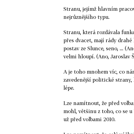
Stranu, jejímž hlavním praco
nejrůznějšího typu.
Stranu, která rozdávala funk
přes dvacet, mají rády drahé
postav ze Slunce, seno, ... (A
velmi hloupí. (Ano, Jaroslav 
A je toho mnohem víc, co ná
zavedenější politické strany
lépe.
Lze namítnout, že před volb
mohl, většinu z toho, co se 
už před volbami 2010.