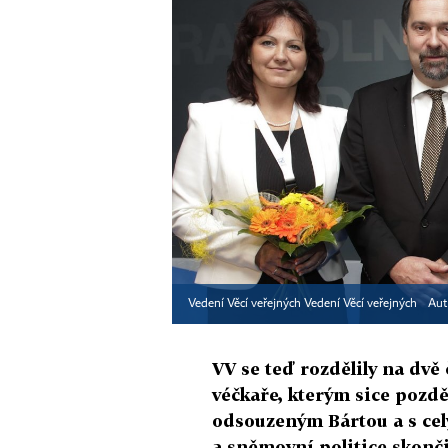
Vedení Věcí veřejných Vedení Věcí veřejných
Aut
VV se teď rozdělily na dvě 
véčkaře, kterým sice pozdě,
odsouzeným Bártou a s ce
a sněmovní politice skonči