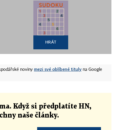
HRÁT
mezi své oblíbené tituly
ospodářské noviny
na Google
ma. Když si předplatíte HN,
echny naše články
.