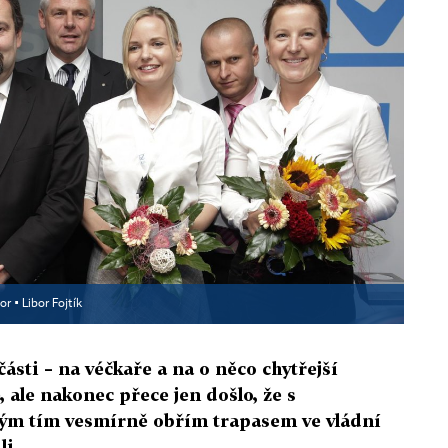
or ▪
Libor Fojtík
části – na véčkaře a na o něco chytřejší
 ale nakonec přece jen došlo, že s
lým tím vesmírně obřím trapasem ve vládní
li.