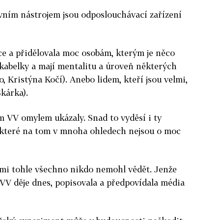
vním nástrojem jsou odposlouchávací zařízení
ce a přidělovala moc osobám, kterým je něco
 kabelky a mají mentalitu a úroveň některých
no, Kristýna Kočí). Anebo lidem, kteří jsou velmi,
Škárka).
m VV omylem ukázaly. Snad to vyděsí i ty
, které na tom v mnoha ohledech nejsou o moc
ami tohle všechno nikdo nemohl vědět. Jenže
u VV děje dnes, popisovala a předpovídala média