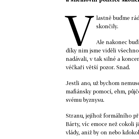
V
lastně buďme rádi
skončily.
Ale nakonec buďme
díky nim jsme viděli všechno
nadávali, v tak silné a konce
véčkaři větší pozor. Snad.
Jestli ano, už bychom nemuse
mafiánsky pomocí, ehm, půjče
svému byznysu.
Stranu, jejíhož formálního p
Bárty, víc emoce než cokoli j
vlády, aniž by on nebo kdokol