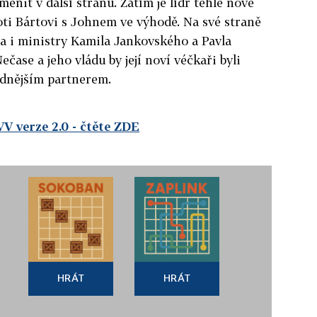
ěnit v další stranu. Zatím je lídr téhle nové
oti Bártovi s Johnem ve výhodě. Na své straně
ba i ministry Kamila Jankovského a Pavla
čase a jeho vládu by její noví véčkaři byli
odnějším partnerem.
VV verze 2.0
- čtěte ZDE
HRÁT
HRÁT