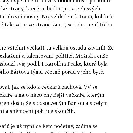
ařský experiment může v budoucnosti poškodit
cké strany, které se budou při všech svých
tat do sněmovny. No, vzhledem k tomu, kolikrát
ké takové nové straně šanci, se toho není třeba
e všichni véčkaři tu velkou ostudu zavinili. Že
ezkažení a talentovaní politici. Možná. Jenže
slouží svůj podíl. I Karolína Peake, která byla
šího Bártova týmu včetně porad v jeho bytě.
ovat, jak se kdo z véčkařů zachová. VV se
éčkaře a na o něco chytřejší véčkaře, kterým
e jen došlo, že s odsouzeným Bártou a s celým
í a sněmovní politice skončili.
ařů je už nyní celkem početný, začíná se