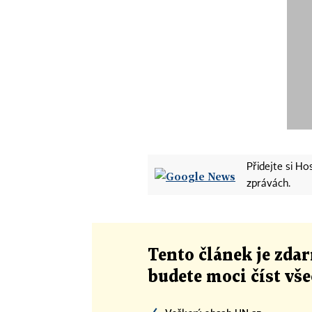
Přidejte si H
zprávách.
Tento článek
je
zdar
budete moci číst vš