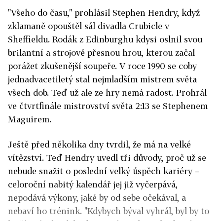
"Všeho do času," prohlásil Stephen Hendry, když
zklamaně opouštěl sál divadla Crubicle v
Sheffieldu. Rodák z Edinburghu kdysi oslnil svou
brilantní a strojově přesnou hrou, kterou začal
porážet zkušenější soupeře. V roce 1990 se coby
jednadvacetiletý stal nejmladším mistrem světa
všech dob. Teď už ale ze hry nemá radost. Prohrál
ve čtvrtfinále mistrovství světa 2:13 se Stephenem
Maguirem.
Ještě před několika dny tvrdil, že má na velké
vítězství. Teď Hendry uvedl tři důvody, proč už se
nebude snažit o poslední velký úspěch kariéry –
celoroční nabitý kalendář jej již vyčerpává,
nepodává výkony, jaké by od sebe očekával, a
nebaví ho trénink. "Kdybych býval vyhrál, byl by to