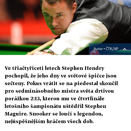
Autor ▪
ČTK/AP
Ve třiačtyřiceti letech Stephen Hendry
pochopil, že jeho dny ve světové špičce jsou
sečteny. Pokus vrátit se na piedestal skončil
pro sedminásobného mistra světa drtivou
porážkou 2:13, kterou mu ve čtvrtfinále
letošního šampionátu uštědřil Stephen
Maguire. Snooker se loučí s legendou,
nejúspěšnějším hráčem všech dob.