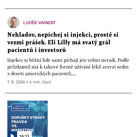
LUDĚK VAINERT
Nehladov, nepíchej si injekci, prostě si
vezmi prášek. Eli Lilly má svatý grál
pacientů i investorů
Injekce si běžní lidé sami píchají jen velmi neradi. Podle
průzkumů má k takové formě užívání léků averzi sedm
z deseti amerických pacientů....
7. 8. 2026 ▪ 4 min. čtení
16:13