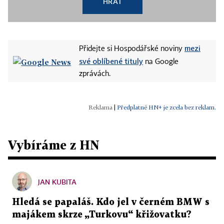
HRÁT
mezi
Přidejte si Hospodářské noviny
své oblíbené tituly
na Google
zprávách.
|
Předplatné HN+ je zcela bez reklam.
Vybíráme z HN
JAN KUBITA
Hledá se papaláš. Kdo jel v černém BMW s
majákem skrze „Turkovu“ křižovatku?