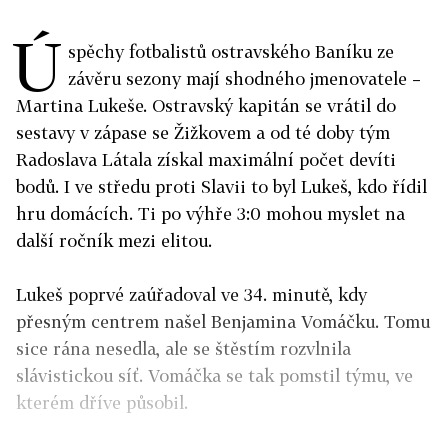
Ú
spěchy fotbalistů ostravského Baníku ze
závěru sezony mají shodného jmenovatele –
Martina Lukeše. Ostravský kapitán se vrátil do
sestavy v zápase se Žižkovem a od té doby tým
Radoslava Látala získal maximální počet devíti
bodů. I ve středu proti Slavii to byl Lukeš, kdo řídil
hru domácích. Ti po výhře 3:0 mohou myslet na
další ročník mezi elitou.
Lukeš poprvé zaúřadoval ve 34. minutě, kdy
přesným centrem našel Benjamina Vomáčku. Tomu
sice rána nesedla, ale se štěstím rozvlnila
slávistickou síť. Vomáčka se tak pomstil týmu, ve
kterém dříve působil.