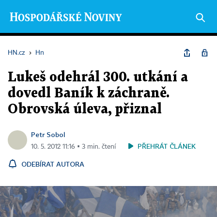
HN.cz
›
Hn
Lukeš odehrál 300. utkání a
dovedl Baník k záchraně.
Obrovská úleva, přiznal
Petr Sobol
PŘEHRÁT ČLÁNEK
10. 5. 2012 11:16 ▪ 3 min. čtení
ODEBÍRAT AUTORA