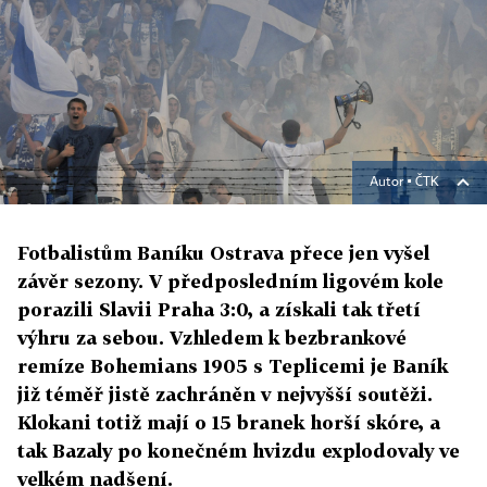
Autor ▪
ČTK
Fotbalistům Baníku Ostrava přece jen vyšel
závěr sezony. V předposledním ligovém kole
porazili Slavii Praha 3:0, a získali tak třetí
výhru za sebou. Vzhledem k bezbrankové
remíze Bohemians 1905 s Teplicemi je Baník
již téměř jistě zachráněn v nejvyšší soutěži.
Klokani totiž mají o 15 branek horší skóre, a
tak Bazaly po konečném hvizdu explodovaly ve
velkém nadšení.