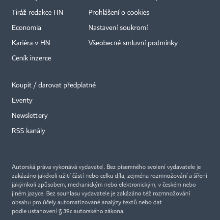
Tiráž redakce HN
Prohlášení o cookies
Economia
Nastavení soukromí
Kariéra v HN
Všeobecné smluvní podmínky
Ceník inzerce
Koupit / darovat předplatné
Eventy
×
Newslettery
RSS kanály
Autorská práva vykonává vydavatel. Bez písemného svolení vydavatele je
zakázáno jakékoli užití částí nebo celku díla, zejména rozmnožování a šíření
jakýmkoli způsobem, mechanickým nebo elektronickým, v českém nebo
jiném jazyce. Bez souhlasu vydavatele je zakázáno též rozmnožování
obsahu pro účely automatizované analýzy textů nebo dat
podle ustanovení § 39c autorského zákona.