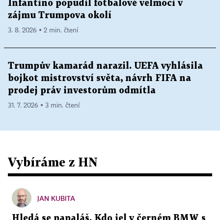
Infantino popudil fotbalové velmoci v
zájmu Trumpova okolí
3. 8. 2026 ▪ 2 min. čtení
Trumpův kamarád narazil. UEFA vyhlásila
bojkot mistrovství světa, návrh FIFA na
prodej práv investorům odmítla
31. 7. 2026 ▪ 3 min. čtení
Vybíráme z HN
JAN KUBITA
Hledá se papaláš. Kdo jel v černém BMW s