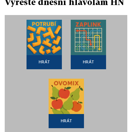
Vyřešte dnešní hlavolam HN
HRÁT
HRÁT
HRÁT