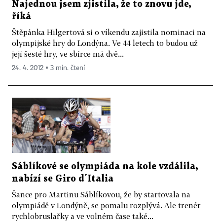
Najednou jsem zjistila, že to znovu jde,
říká
Štěpánka Hilgertová si o víkendu zajistila nominaci na
olympijské hry do Londýna. Ve 44 letech to budou už
její šesté hry, ve sbírce má dvě...
24. 4. 2012 ▪ 3 min. čtení
Sáblíkové se olympiáda na kole vzdálila,
nabízí se Giro d´Italia
Šance pro Martinu Sáblíkovou, že by startovala na
olympiádě v Londýně, se pomalu rozplývá. Ale trenér
rychlobruslařky a ve volném čase také...