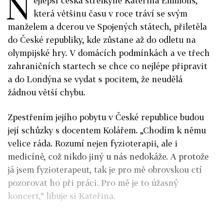
N
ejlepší česká střelkyně Kateřina Emmons,
která většinu času v roce tráví se svým
manželem a dcerou ve Spojených státech, přiletěla
do České republiky, kde zůstane až do odletu na
olympijské hry. V domácích podmínkách a ve třech
zahraničních startech se chce co nejlépe připravit
a do Londýna se vydat s pocitem, že neudělá
žádnou větší chybu.
Zpestřením jejího pobytu v České republice budou
její schůzky s docentem Kolářem. „Chodím k němu
velice ráda. Rozumí nejen fyzioterapii, ale i
medicíně, což nikdo jiný u nás nedokáže. A protože
já jsem fyzioterapeut, tak je pro mě obrovskou ctí
pozorovat ho při práci. Pro mě je to úžasný
koncert,“ libuje si Kateřina.