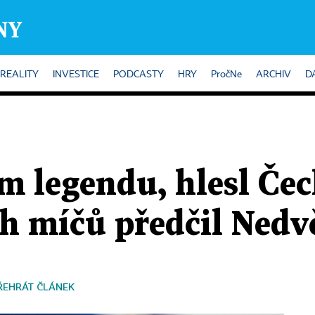
REALITY
INVESTICE
PODCASTY
HRY
PročNe
ARCHIV
D
m legendu, hlesl Čec
ch míčů předčil Nedv
ŘEHRÁT ČLÁNEK