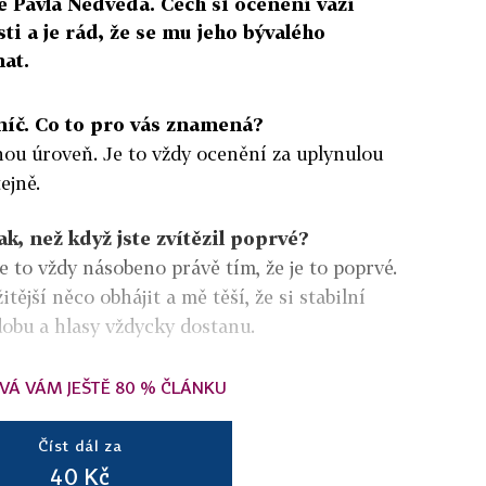
e Pavla Nedvěda. Čech si ocenění váží
ti a je rád, že se mu jeho bývalého
at.
míč. Co to pro vás znamená?
ou úroveň. Je to vždy ocenění za uplynulou
ejně.
ak, než když jste zvítězil poprvé?
e to vždy násobeno právě tím, že je to poprvé.
tější něco obhájit a mě těší, že si stabilní
obu a hlasy vždycky dostanu.
VÁ VÁM JEŠTĚ 80 % ČLÁNKU
Číst dál za
40 Kč