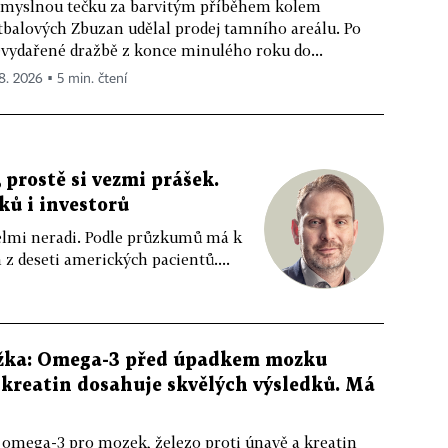
myslnou tečku za barvitým příběhem kolem
tbalových Zbuzan udělal prodej tamního areálu. Po
vydařené dražbě z konce minulého roku do...
 8. 2026 ▪ 5 min. čtení
 prostě si vezmi prášek.
íků i investorů
 velmi neradi. Podle průzkumů má k
z deseti amerických pacientů....
žka: Omega-3 před úpadkem mozku
kreatin dosahuje skvělých výsledků. Má
 omega-3 pro mozek, železo proti únavě a kreatin