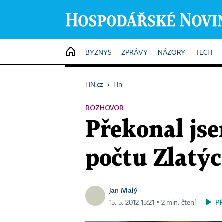
HOME
BYZNYS
ZPRÁVY
NÁZORY
TECH
HN.cz
›
Hn
ROZHOVOR
Překonal jse
počtu Zlatý
Jan Malý
P
15. 5. 2012 15:21 ▪ 2 min. čtení