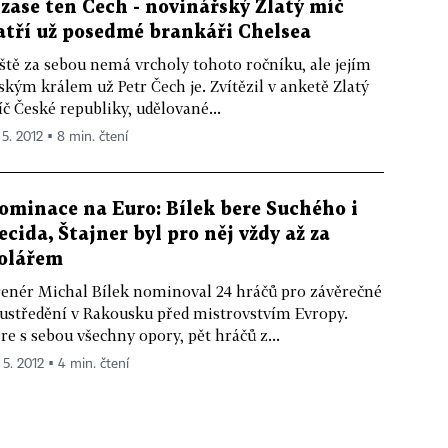
 zase ten Čech - novinářský Zlatý míč
atří už posedmé brankáři Chelsea
ště za sebou nemá vrcholy tohoto ročníku, ale jejím
ským králem už Petr Čech je. Zvítězil v anketě Zlatý
č České republiky, udělované...
 5. 2012 ▪ 8 min. čtení
ominace na Euro: Bílek bere Suchého i
ecida, Štajner byl pro něj vždy až za
olářem
enér Michal Bílek nominoval 24 hráčů pro závěrečné
ustředění v Rakousku před mistrovstvím Evropy.
re s sebou všechny opory, pět hráčů z...
 5. 2012 ▪ 4 min. čtení