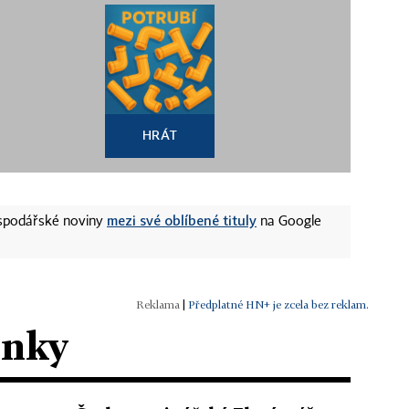
HRÁT
mezi své oblíbené tituly
ospodářské noviny
na Google
|
Předplatné HN+ je zcela bez reklam.
ánky