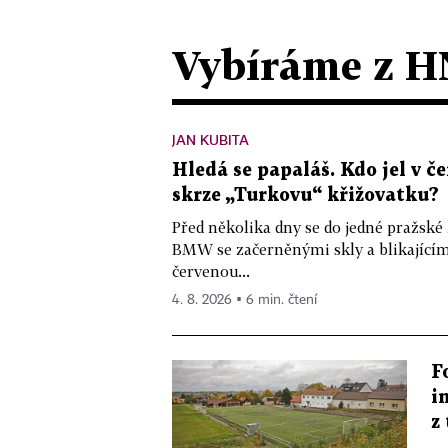
Vybíráme z H
JAN KUBITA
Hledá se papaláš. Kdo jel v
skrze „Turkovu“ křižovatku?
Před několika dny se do jedné pražské
BMW se začerněnými skly a blikající
červenou...
4. 8. 2026 ▪ 6 min. čtení
F
i
z