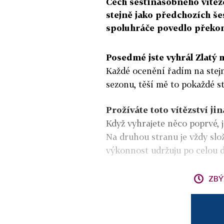
Čech šestinásobného vítěz
stejně jako předchozích šes
spoluhráče povedlo překon
Posedmé jste vyhrál Zlatý 
Každé ocenění řadím na stejn
sezonu, těší mě to pokaždé st
Prožíváte toto vítězství jin
Když vyhrajete něco poprvé, j
Na druhou stranu je vždy složi
výkonnost udržuju po celou d
ZBÝ