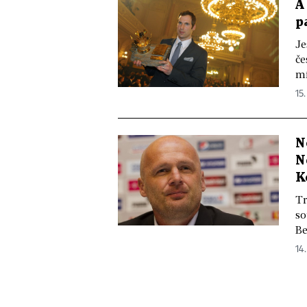
A
p
Je
če
mí
15.
N
N
K
Tr
so
Be
14.