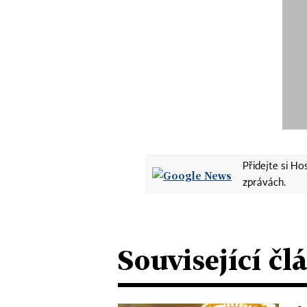
Přidejte si H
zprávách.
Související čl