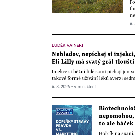
Po
fo
ne
6.
LUDĚK VAINERT
Nehladov, nepíchej si injekci,
Eli Lilly má svatý grál tloušt
Injekce si běžní lidé sami píchají jen
takové formě užívání léků averzi sedm 
6. 8. 2026 ▪ 4 min. čtení
Biotechnolo
nepomohou, 
to ale háček
Hořčík na spaní,