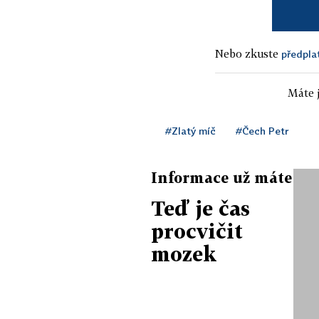
Nebo zkuste
předpla
Máte j
#Zlatý míč
#Čech Petr
Informace už máte
Teď je čas
procvičit
mozek