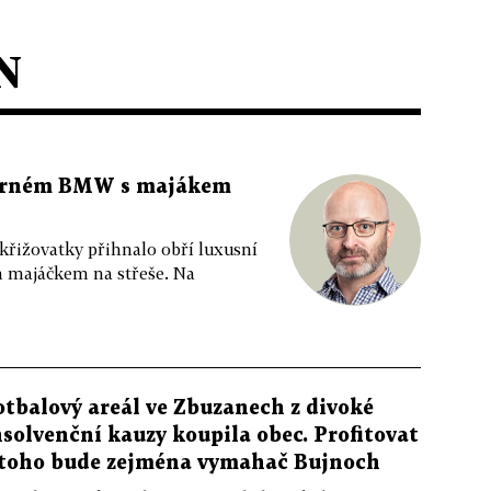
N
 černém BMW s majákem
 křižovatky přihnalo obří luxusní
m majáčkem na střeše. Na
otbalový areál ve Zbuzanech z divoké
nsolvenční kauzy koupila obec. Profitovat
 toho bude zejména vymahač Bujnoch