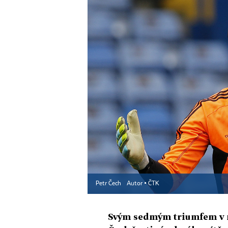
Petr Čech
Autor ▪
ČTK
Svým sedmým triumfem v n