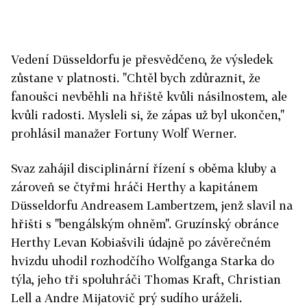
Vedení Düsseldorfu je přesvědčeno, že výsledek
zůstane v platnosti. "Chtěl bych zdůraznit, že
fanoušci nevběhli na hřiště kvůli násilnostem, ale
kvůli radosti. Mysleli si, že zápas už byl ukončen,"
prohlásil manažer Fortuny Wolf Werner.
Svaz zahájil disciplinární řízení s oběma kluby a
zároveň se čtyřmi hráči Herthy a kapitánem
Düsseldorfu Andreasem Lambertzem, jenž slavil na
hřišti s "bengálským ohněm". Gruzínský obránce
Herthy Levan Kobiašvili údajně po závěrečném
hvizdu uhodil rozhodčího Wolfganga Starka do
týla, jeho tři spoluhráči Thomas Kraft, Christian
Lell a Andre Mijatovič prý sudího uráželi.