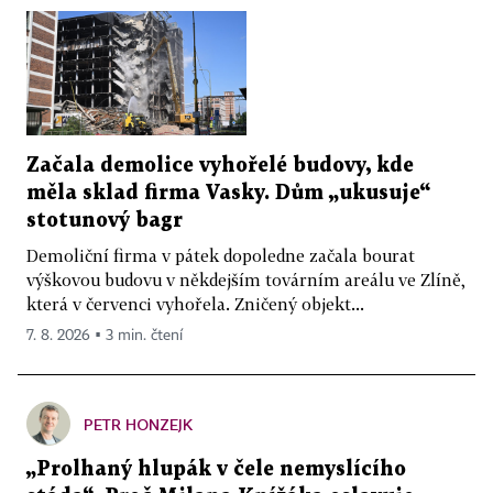
Začala demolice vyhořelé budovy, kde
měla sklad firma Vasky. Dům „ukusuje“
stotunový bagr
Demoliční firma v pátek dopoledne začala bourat
výškovou budovu v někdejším továrním areálu ve Zlíně,
která v červenci vyhořela. Zničený objekt...
7. 8. 2026 ▪ 3 min. čtení
PETR HONZEJK
„Prolhaný hlupák v čele nemyslícího