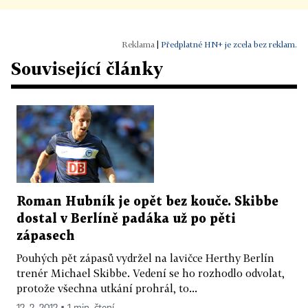
|
Předplatné HN+ je zcela bez reklam.
Související články
Roman Hubník je opět bez kouče. Skibbe
dostal v Berlíně padáka už po pěti
zápasech
Pouhých pět zápasů vydržel na lavičce Herthy Berlín
trenér Michael Skibbe. Vedení se ho rozhodlo odvolat,
protože všechna utkání prohrál, to...
12. 2. 2012 ▪ 1 min. čtení