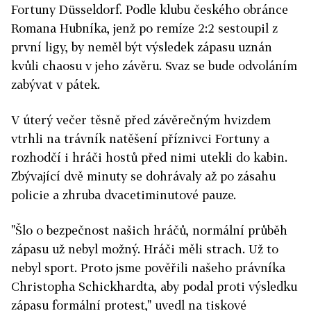
Fortuny Düsseldorf. Podle klubu českého obránce
Romana Hubníka, jenž po remíze 2:2 sestoupil z
první ligy, by neměl být výsledek zápasu uznán
kvůli chaosu v jeho závěru. Svaz se bude odvoláním
zabývat v pátek.
V úterý večer těsně před závěrečným hvizdem
vtrhli na trávník natěšení příznivci Fortuny a
rozhodčí i hráči hostů před nimi utekli do kabin.
Zbývající dvě minuty se dohrávaly až po zásahu
policie a zhruba dvacetiminutové pauze.
"Šlo o bezpečnost našich hráčů, normální průběh
zápasu už nebyl možný. Hráči měli strach. Už to
nebyl sport. Proto jsme pověřili našeho právníka
Christopha Schickhardta, aby podal proti výsledku
zápasu formální protest," uvedl na tiskové