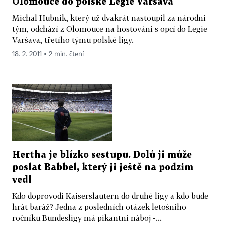
Olomouce do polské Legie Varšava
Michal Hubník, který už dvakrát nastoupil za národní
tým, odchází z Olomouce na hostování s opcí do Legie
Varšava, třetího týmu polské ligy.
18. 2. 2011 ▪ 2 min. čtení
Hertha je blízko sestupu. Dolů ji může
poslat Babbel, který ji ještě na podzim
vedl
Kdo doprovodí Kaiserslautern do druhé ligy a kdo bude
hrát baráž? Jedna z posledních otázek letošního
ročníku Bundesligy má pikantní náboj -...