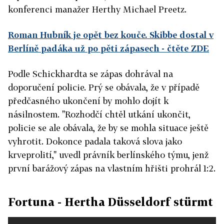
konferenci manažer Herthy Michael Preetz.
Roman Hubník je opět bez kouče. Skibbe dostal v
Berlíně padáka už po pěti zápasech
- čtěte ZDE
Podle Schickhardta se zápas dohrával na
doporučení policie. Prý se obávala, že v případě
předčasného ukončení by mohlo dojít k
násilnostem. "Rozhodčí chtěl utkání ukončit,
policie se ale obávala, že by se mohla situace ještě
vyhrotit. Dokonce padala taková slova jako
krveprolití," uvedl právník berlínského týmu, jenž
první barážový zápas na vlastním hřišti prohrál 1:2.
Fortuna - Hertha Düsseldorf stürmt