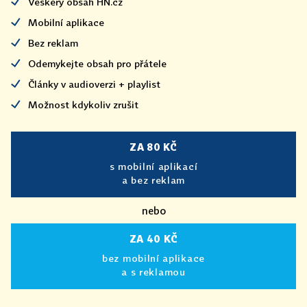
Veškerý obsah HN.cz
Mobilní aplikace
Bez reklam
Odemykejte obsah pro přátele
Články v audioverzi + playlist
Možnost kdykoliv zrušit
ZA 80 KČ
s mobilní aplikací
a bez reklam
nebo
ZA 40 KČ
bez mobilní aplikace
a s reklamou