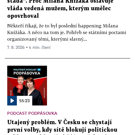
stáda“. Proč Milana Knížáka oslavuje
vláda vedená mužem, kterým umělec
opovrhoval
Někteří říkají, že to byl poslední happening Milana
Knížáka. A něco na tom je. Pohřeb se státními poctami
organizovaný těmi, kterými slavný...
7. 8. 2026 ▪ 4 min. čtení
55:23
PODCAST PODPÁSOVKA
Utajený problém. V Česku se chystají
první volby, kdy sítě blokují politickou