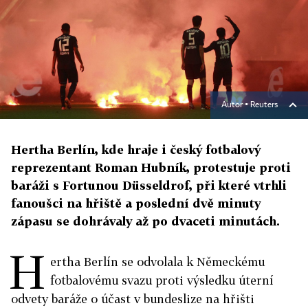
Autor ▪
Reuters
Hertha Berlín, kde hraje i český fotbalový
reprezentant Roman Hubník, protestuje proti
baráži s Fortunou Düsseldrof, při které vtrhli
fanoušci na hřiště a poslední dvě minuty
zápasu se dohrávaly až po dvaceti minutách.
H
ertha Berlín se odvolala k Německému
fotbalovému svazu proti výsledku úterní
odvety baráže o účast v bundeslize na hřišti