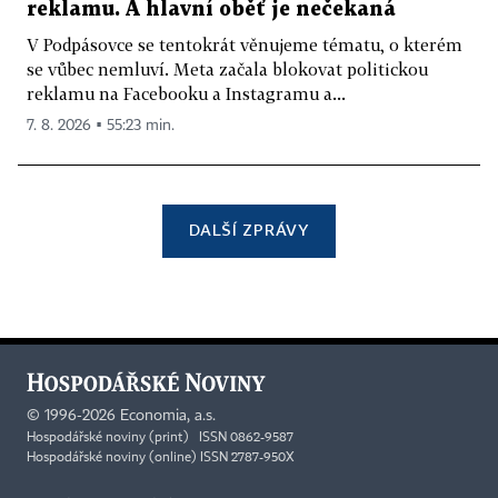
reklamu. A hlavní oběť je nečekaná
V Podpásovce se tentokrát věnujeme tématu, o kterém
se vůbec nemluví. Meta začala blokovat politickou
reklamu na Facebooku a Instagramu a...
7. 8. 2026 ▪ 55:23 min.
DALŠÍ ZPRÁVY
©
1996-2026
Economia, a.s.
Hospodářské noviny (print) ISSN 0862-9587
Hospodářské noviny (online) ISSN 2787-950X