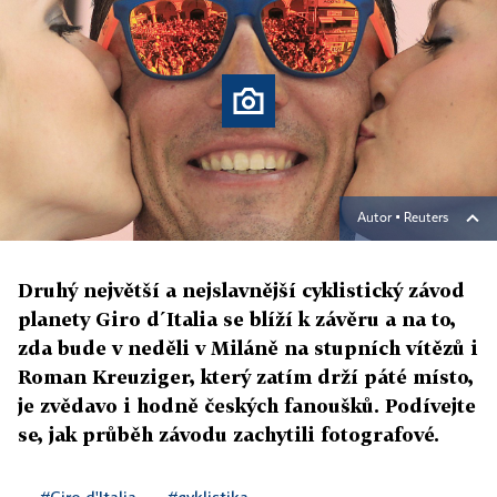
Autor ▪
Reuters
Druhý největší a nejslavnější cyklistický závod
planety Giro d´Italia se blíží k závěru a na to,
zda bude v neděli v Miláně na stupních vítězů i
Roman Kreuziger, který zatím drží páté místo,
je zvědavo i hodně českých fanoušků. Podívejte
se, jak průběh závodu zachytili fotografové.
#Giro d'Italia
#cyklistika