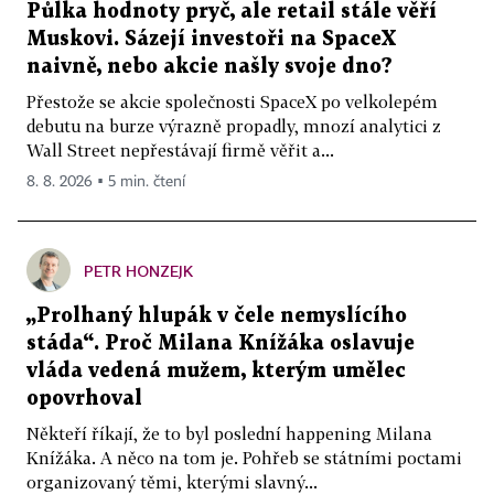
Půlka hodnoty pryč, ale retail stále věří
Muskovi. Sázejí investoři na SpaceX
naivně, nebo akcie našly svoje dno?
Přestože se akcie společnosti SpaceX po velkolepém
debutu na burze výrazně propadly, mnozí analytici z
Wall Street nepřestávají firmě věřit a...
8. 8. 2026 ▪ 5 min. čtení
PETR HONZEJK
„Prolhaný hlupák v čele nemyslícího
stáda“. Proč Milana Knížáka oslavuje
vláda vedená mužem, kterým umělec
opovrhoval
Někteří říkají, že to byl poslední happening Milana
Knížáka. A něco na tom je. Pohřeb se státními poctami
organizovaný těmi, kterými slavný...