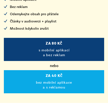
Bez reklam
Odemykejte obsah pro přátele
Články v audioverzi + playlist
Možnost kdykoliv zrušit
ZA 80 KČ
s mobilní aplikací
a bez reklam
nebo
ZA 40 KČ
bez mobilní aplikace
a s reklamou