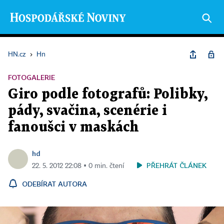
HN.cz
›
Hn
FOTOGALERIE
Giro podle fotografů: Polibky,
pády, svačina, scenérie i
fanoušci v maskách
hd
PŘEHRÁT ČLÁNEK
22. 5. 2012 22:08 ▪ 0 min. čtení
ODEBÍRAT AUTORA