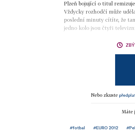
Plzeň bojující o titul remizu
Vždycky rozhodčí může udělat
poslední minuty cítíte, že ta
jedno kolo jsou čtyři televizn
ZBÝ
Nebo zkuste
předpla
Máte j
#fotbal
#EURO 2012
#Pe