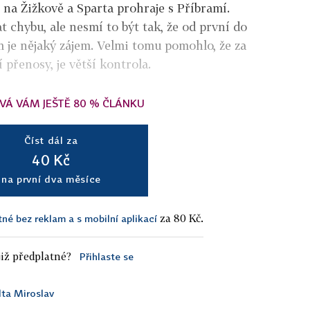
je na Žižkově a Sparta prohraje s Příbramí.
 chybu, ale nesmí to být tak, že od první do
m je nějaký zájem. Velmi tomu pomohlo, že za
í přenosy, je větší kontrola.
VÁ VÁM JEŠTĚ 80 % ČLÁNKU
Číst dál za
40 Kč
na první dva měsíce
za 80 Kč.
tné bez reklam a s mobilní aplikací
iž předplatné?
Přihlaste se
lta Miroslav