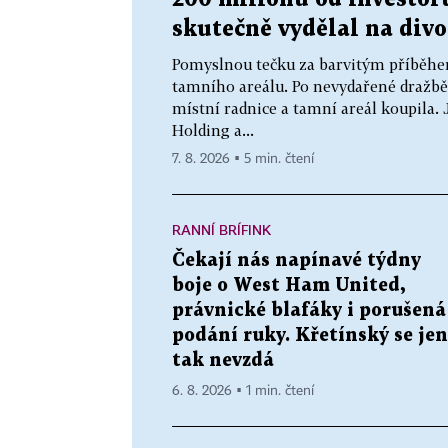
skutečně vydělal na div
Pomyslnou tečku za barvitým příběhe
tamního areálu. Po nevydařené dražbě
místní radnice a tamní areál koupila.
Holding a...
7. 8. 2026 ▪ 5 min. čtení
RANNÍ BRÍFINK
Čekají nás napínavé týdny
boje o West Ham United,
právnické blafáky i porušená
podání ruky. Křetínský se jen
tak nevzdá
6. 8. 2026 ▪ 1 min. čtení