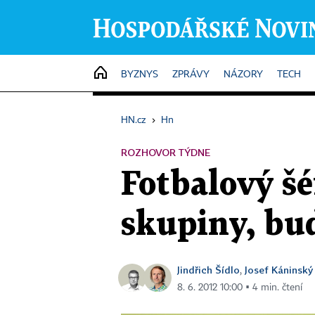
HOME
BYZNYS
ZPRÁVY
NÁZORY
TECH
HN.cz
›
Hn
ROZHOVOR TÝDNE
Fotbalový šé
skupiny, bu
Jindřich Šídlo
Josef Káninský
,
8. 6. 2012 10:00 ▪ 4 min. čtení