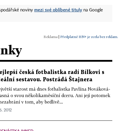
mezi své oblíbené tituly
ospodářské noviny
na Google
|
Předplatné HN+ je zcela bez reklam.
ánky
ejlepší česká fotbalistka radí Bílkovi s
deální sestavou. Postrádá Štajnera
jvětší starost má dnes fotbalistka Pavlína Nováková-
asná o svou několikaměsíční dceru. Ani její potomek
 nezabrání v tom, aby bedlivě...
 6. 2012
DENÁCTKA IHNED