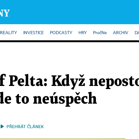
REALITY
INVESTICE
PODCASTY
HRY
PročNe
ARCHIV
D
f Pelta: Když nepos
de to neúspěch
PŘEHRÁT ČLÁNEK