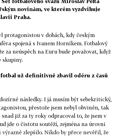
Šéf fotbalového svazu Miroslav Pelta
řským novinám, ve kterém vyzdvihuje
lavii Praha.
byl protagonistou v dobách, kdy českým
 aféra spojená s Ivanem Horníkem. Fotbalový
 že za neúspěch na Euru bude považovat, když
 skupiny.
 fotbal už definitivně zbavil odéru z časů
ozírné následky. I já musím být sebekritický,
tagonistou, přestože jsem nebyl obviněn, tak
 snad již za ty roky odpracoval to, že jsem v
kud jde o čistotu soutěží, zejména na úrovni
i výrazně zlepšilo. Nikdo by přece nevěřil, že