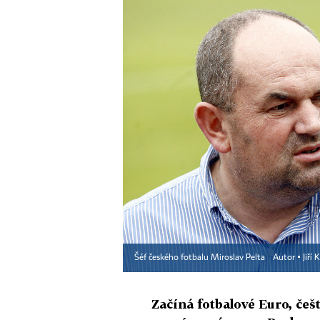
Šéf českého fotbalu Miroslav Pelta
Autor ▪
Jiří
Začíná fotbalové Euro, češ