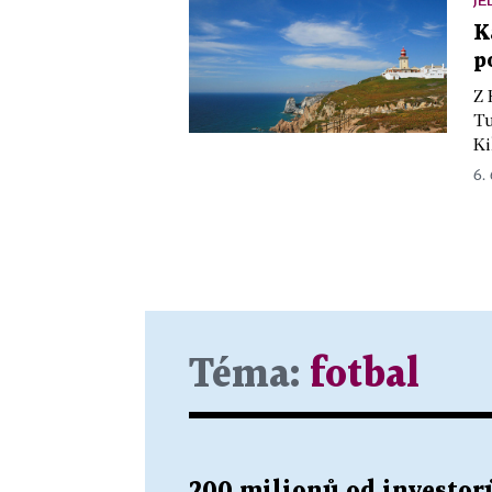
K
p
Z 
Tu
Ki
6. 
Téma:
fotbal
200 milionů od investorů