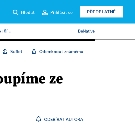
PŘEDPLATNÉ
Hledat
Přihlásit se
BeNative
ALŠÍ
Sdílet
Odemknout známému
toupíme ze
ODEBÍRAT AUTORA