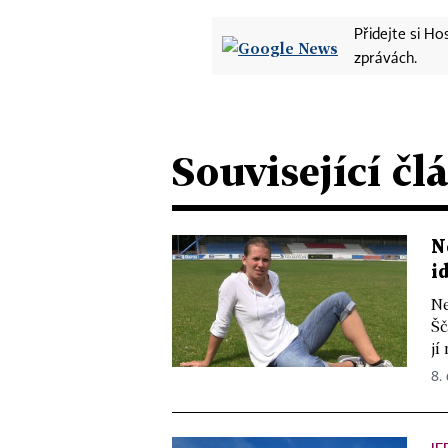
Přidejte si H
zprávách.
Související čl
N
i
Ne
Šč
jí
8.
JE