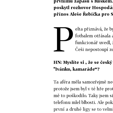
prvnímu zápasu s Ruskem. 
poskytl rozhovor Hospodá
přínos Aleše Řebíčka pro S
P
elta přiznává, že 
fotbalem otřásala
funkcionář uvedl,
Češi nepostoupí ze
HN: Myslíte si , že se český
"Ivánku, kamaráde“?
Ta aféra měla samozřejmě ned
protože jsem byl v té hře pro
mě to poškodilo. Taky jsem si
telefonu mlel blbosti. Ale po
první a druhé ligy se to velm