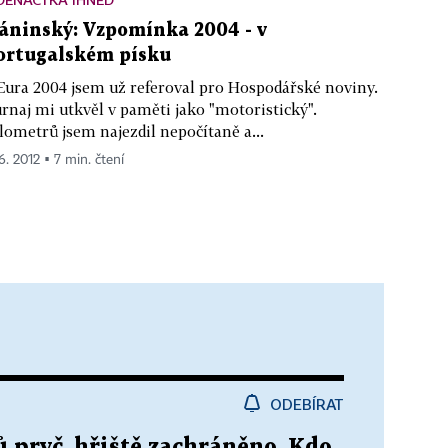
áninský: Vzpomínka 2004 - v
ortugalském písku
Eura 2004 jsem už referoval pro Hospodářské noviny.
rnaj mi utkvěl v paměti jako "motoristický".
lometrů jsem najezdil nepočítaně a...
6. 2012 ▪ 7 min. čtení
ODEBÍRAT
 pryč, hřiště zachráněno. Kdo