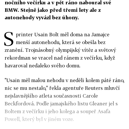
nočního večírku a v pět ráno naboural své
BMW. Stejně jako před třemi lety ale z
autonehody vyvázl bez úhony.
S
printer Usain Bolt měl doma na Jamajce
menší autonehodu, která se obešla bez
zranění. Trojnásobný olympijský vítěz a světový
rekordman se vracel nad ránem z večírku, když
havaroval nedaleko svého domu.
"Usain měl malou nehodu v neděli kolem páté ráno,
nic se mu nestalo," řekla agentuře Reuters mluvčí
nejslavnějšího atleta současnosti Carole
Beckfordová. Podle jamajského listu Gleaner jel s
Boltem z večírku i jeho kolega a soupeř Asafa
Powell, který byl v jiném voze.