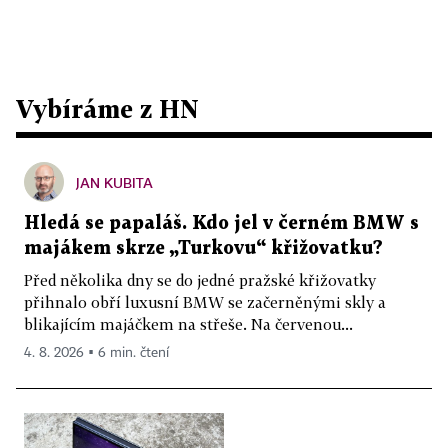
Vybíráme z HN
JAN KUBITA
Hledá se papaláš. Kdo jel v černém BMW s
majákem skrze „Turkovu“ křižovatku?
Před několika dny se do jedné pražské křižovatky
přihnalo obří luxusní BMW se začerněnými skly a
blikajícím majáčkem na střeše. Na červenou...
4. 8. 2026 ▪ 6 min. čtení