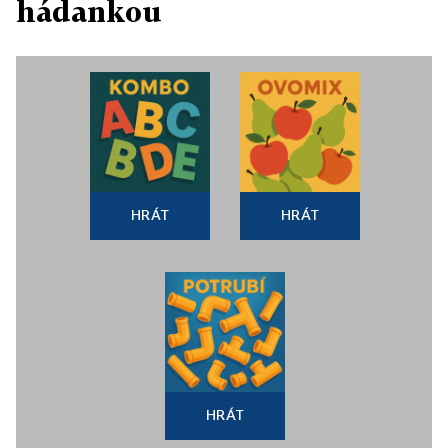
hádankou
HRÁT
HRÁT
HRÁT