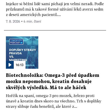
Injekce si běžní lidé sami píchají jen velmi neradi. Podle
průzkumů má k takové formě užívání léků averzi sedm
z deseti amerických pacientů....
7. 8. 2026 ▪ 4 min. čtení
16:13
Biotechnoložka: Omega-3 před úpadkem
mozku nepomohou, kreatin dosahuje
skvělých výsledků. Má to ale háček
Hořčík na spaní, omega-3 pro mozek, železo proti
únavě a kreatin dnes skoro na všechno. Trh s doplňky
stravy slibuje řadu benefitů, ale které z...