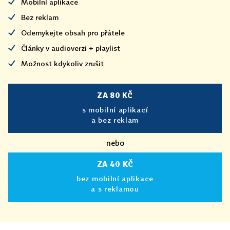
Mobilní aplikace
Bez reklam
Odemykejte obsah pro přátele
Články v audioverzi + playlist
Možnost kdykoliv zrušit
ZA 80 KČ
s mobilní aplikací
a bez reklam
nebo
ZA 40 KČ
bez mobilní aplikace
a s reklamou