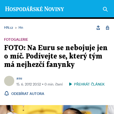
HN.cz
›
Hn
FOTOGALERIE
FOTO: Na Euru se nebojuje jen
o míč. Podívejte se, který tým
má nejhezčí fanynky
asu
PŘEHRÁT ČLÁNEK
15. 6. 2012 20:52 ▪ 0 min. čtení
ODEBÍRAT AUTORA