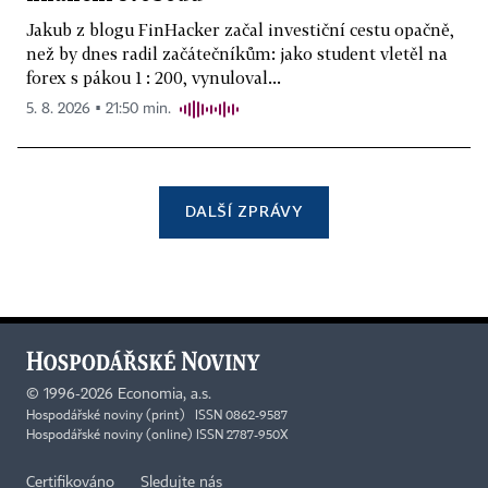
Jakub z blogu FinHacker začal investiční cestu opačně,
než by dnes radil začátečníkům: jako student vletěl na
forex s pákou 1 : 200, vynuloval...
5. 8. 2026 ▪ 21:50 min.
DALŠÍ ZPRÁVY
©
1996-2026
Economia, a.s.
Hospodářské noviny (print) ISSN 0862-9587
Hospodářské noviny (online) ISSN 2787-950X
Certifikováno
Sledujte nás