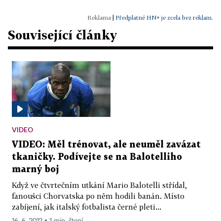
|
Předplatné HN+ je zcela bez reklam.
Související články
VIDEO
VIDEO: Měl trénovat, ale neuměl zavázat
tkaničky. Podívejte se na Balotelliho
marný boj
Když ve čtvrtečním utkání Mario Balotelli střídal,
fanoušci Chorvatska po něm hodili banán. Místo
zabíjení, jak italský fotbalista černé pleti...
16. 6. 2012 ▪ 1 min. čtení