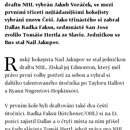
draftu NHL vybrán Jakub Voráček, se mezi
prvními třiceti nejžádanějšími hokejisty
vybráni znovu Češi. Jako třináctého si zabral
Dallas Radka Faksu, sedmnácté San Jose
zvolilo Tomáše Hertla ze Slavie. Jedničkou se
Rus stal Nail Jakupov.
R
uský hokejista Nail Jakupov se stal jedničkou
draftu NHL. Získal jej Edmonton, který měl
právo první volby potřetí za sebou a vybral si
dalšího talentovaného útočníka po Tayloru Hallovi
a Ryanu Nugentovi-Hopkinsovi.
V prvním kole byli draftováni také dva čeští
útočníci. Radka Faksu (Kitchener/OHL) si na 13.
pozici zajistil Dallas a o čtyři místa za ním přišel
na řadu slávista Tomáš Hertl, jehož práva pro NHL