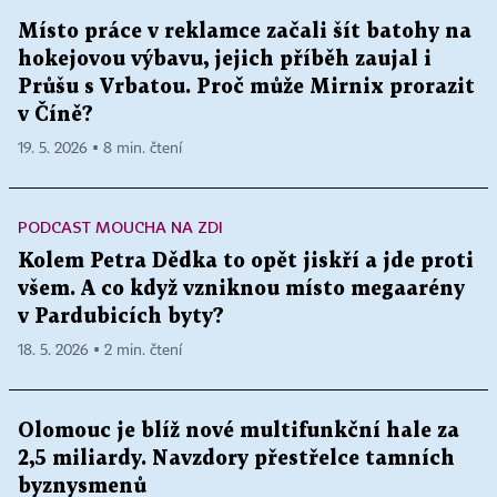
Místo práce v reklamce začali šít batohy na
hokejovou výbavu, jejich příběh zaujal i
Průšu s Vrbatou. Proč může Mirnix prorazit
v Číně?
19. 5. 2026 ▪ 8 min. čtení
PODCAST MOUCHA NA ZDI
Kolem Petra Dědka to opět jiskří a jde proti
všem. A co když vzniknou místo megaarény
v Pardubicích byty?
18. 5. 2026 ▪ 2 min. čtení
Olomouc je blíž nové multifunkční hale za
2,5 miliardy. Navzdory přestřelce tamních
byznysmenů