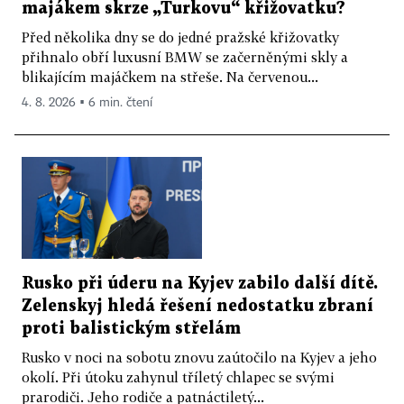
majákem skrze „Turkovu“ křižovatku?
Před několika dny se do jedné pražské křižovatky
přihnalo obří luxusní BMW se začerněnými skly a
blikajícím majáčkem na střeše. Na červenou...
4. 8. 2026 ▪ 6 min. čtení
Rusko při úderu na Kyjev zabilo další dítě.
Zelenskyj hledá řešení nedostatku zbraní
proti balistickým střelám
Rusko v noci na sobotu znovu zaútočilo na Kyjev a jeho
okolí. Při útoku zahynul tříletý chlapec se svými
prarodiči. Jeho rodiče a patnáctiletý...