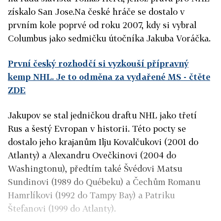
získalo San Jose.Na české hráče se dostalo v
prvním kole poprvé od roku 2007, kdy si vybral
Columbus jako sedmičku útočníka Jakuba Voráčka.
První český rozhodčí si vyzkouší přípravný
kemp NHL. Je to odměna za vydařené MS
- čtěte
ZDE
Jakupov se stal jedničkou draftu NHL jako třetí
Rus a šestý Evropan v historii. Této pocty se
dostalo jeho krajanům Ilju Kovalčukovi (2001 do
Atlanty) a Alexandru Ovečkinovi (2004 do
Washingtonu), předtím také Švédovi Matsu
Sundinovi (1989 do Québeku) a Čechům Romanu
Hamrlíkovi (1992 do Tampy Bay) a Patriku
Štefanovi (1999 do Atlanty).