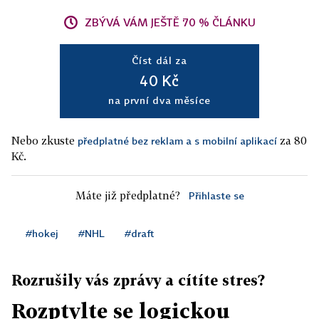
ZBÝVÁ VÁM JEŠTĚ 70 % ČLÁNKU
Číst dál za
40 Kč
na první dva měsíce
Nebo zkuste
za 80
předplatné bez reklam a s mobilní aplikací
Kč.
Máte již předplatné?
Přihlaste se
#hokej
#NHL
#draft
Rozrušily vás zprávy a cítíte stres?
Rozptylte se logickou