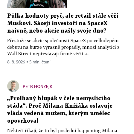
Půlka hodnoty pryč, ale retail stále věří
Muskovi. Sázejí investoři na SpaceX
naivně, nebo akcie našly svoje dno?
Přestože se akcie společnosti SpaceX po velkolepém
debutu na burze výrazně propadly, mnozí analytici z
Wall Street nepřestávají firmě věřit a...
8. 8. 2026 ▪ 5 min. čtení
PETR HONZEJK
„Prolhaný hlupák v čele nemyslícího
stáda“. Proč Milana Knížáka oslavuje
vláda vedená mužem, kterým umělec
opovrhoval
Někteří říkají, že to byl poslední happening Milana