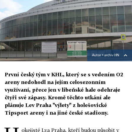
Autor ▪
archiv HN
První český tým v KHL, který se s vedením O2
areny nedohodl na jejím celosezonním
využívaní, přece jen v libeňské hale odehraje
čtyři své zápasy. Kromě těchto utkání ale
plánuje Lev Praha "výlety" z holešovické
Tipsport areny i na jiné české stadiony.
okejisté Lva Praha, kteří budou působit v