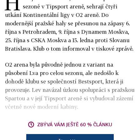
H
sezoně v Tipsport areně, sehrají čtyři
utkání Kontinentální ligy v O2 areně. Do
modernější pražské haly se přesunou na zápasy 6.
října s Petrohradem, 9. října s Dynamem Moskva,
25. října s CSKA Moskva a 15. ledna proti Slovanu
Bratislava. Klub o tom informoval v tiskové zprávě.
O2 arena byla původně jednou z variant na
působení Lva pro celou sezonu, ale nedošlo k
dohodě klubu se společností Bestsport, která ji
provozuje. Lev navázal úzkou spolupráci s pražskou
Spartou a v její Tipsport areně si vybudoval zázemí
včetně nové moderní kabiny.
ZBÝVÁ VÁM JEŠTĚ 60 % ČLÁNKU