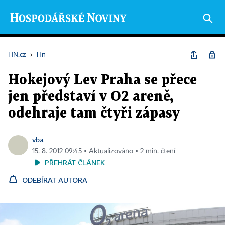
HN.cz
›
Hn
Hokejový Lev Praha se přece
jen představí v O2 areně,
odehraje tam čtyři zápasy
vba
15. 8. 2012 09:45 ▪ Aktualizováno ▪ 2 min. čtení
PŘEHRÁT ČLÁNEK
ODEBÍRAT AUTORA