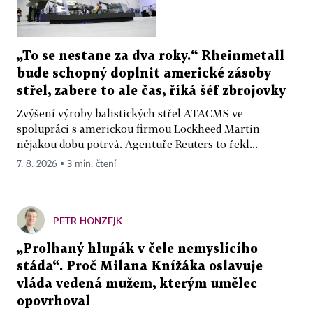
„To se nestane za dva roky.“ Rheinmetall
bude schopný doplnit americké zásoby
střel, zabere to ale čas, říká šéf zbrojovky
Zvýšení výroby balistických střel ATACMS ve
spolupráci s americkou firmou Lockheed Martin
nějakou dobu potrvá. Agentuře Reuters to řekl...
7. 8. 2026 ▪ 3 min. čtení
PETR HONZEJK
„Prolhaný hlupák v čele nemyslícího
stáda“. Proč Milana Knížáka oslavuje
vláda vedená mužem, kterým umělec
opovrhoval