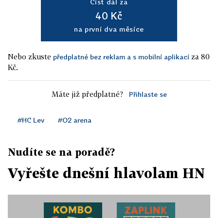
Číst dál za
40 Kč
na první dva měsíce
Nebo zkuste
za 80
předplatné bez reklam a s mobilní aplikací
Kč.
Máte již předplatné?
Přihlaste se
#HC Lev
#O2 arena
Nudíte se na poradě?
Vyřešte dnešní hlavolam HN