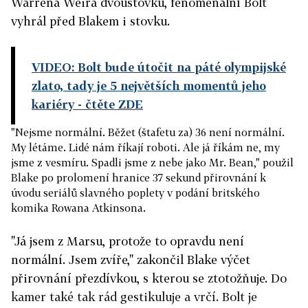
Warrena Weira dvoustovku, fenomenální Bolt
vyhrál před Blakem i stovku.
VIDEO: Bolt bude útočit na páté olympijské
zlato, tady je 5 největších momentů jeho
kariéry
- čtěte ZDE
"Nejsme normální. Běžet (štafetu za) 36 není normální.
My létáme. Lidé nám říkají roboti. Ale já říkám ne, my
jsme z vesmíru. Spadli jsme z nebe jako Mr. Bean," použil
Blake po prolomení hranice 37 sekund přirovnání k
úvodu seriálů slavného poplety v podání britského
komika Rowana Atkinsona.
"Já jsem z Marsu, protože to opravdu není
normální. Jsem zvíře," zakončil Blake výčet
přirovnání přezdívkou, s kterou se ztotožňuje. Do
kamer také tak rád gestikuluje a vrčí. Bolt je