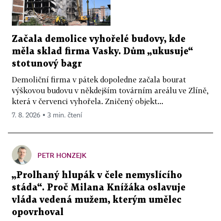
Začala demolice vyhořelé budovy, kde
měla sklad firma Vasky. Dům „ukusuje“
stotunový bagr
Demoliční firma v pátek dopoledne začala bourat
výškovou budovu v někdejším továrním areálu ve Zlíně,
která v červenci vyhořela. Zničený objekt...
7. 8. 2026 ▪ 3 min. čtení
PETR HONZEJK
„Prolhaný hlupák v čele nemyslícího
stáda“. Proč Milana Knížáka oslavuje
vláda vedená mužem, kterým umělec
opovrhoval