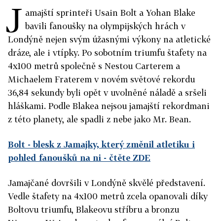
J
amajští sprinteři Usain Bolt a Yohan Blake
bavili fanoušky na olympijských hrách v
Londýně nejen svým úžasnými výkony na atletické
dráze, ale i vtípky. Po sobotním triumfu štafety na
4x100 metrů společně s Nestou Carterem a
Michaelem Fraterem v novém světové rekordu
36,84 sekundy byli opět v uvolněné náladě a sršeli
hláškami. Podle Blakea nejsou jamajští rekordmani
z této planety, ale spadli z nebe jako Mr. Bean.
Bolt - blesk z Jamajky, který změnil atletiku i
pohled fanoušků na ni
- čtěte ZDE
Jamajčané dovršili v Londýně skvělé představení.
Vedle štafety na 4x100 metrů zcela opanovali díky
Boltovu triumfu, Blakeovu stříbru a bronzu