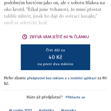
podobným bavičem jako on, ale v sobotu Blakea na
oko krotil. "Říkal jsme Yohanovi, že musí přestat
takhle mluvit, jinak ho dají do svěrací kazajky,"
smál se atletický král.
ZBÝVÁ VÁM JEŠTĚ 60 % ČLÁNKU
Číst dál za
40 Kč
na první dva měsíce
Nebo zkuste
za 80
předplatné bez reklam a s mobilní aplikací
Kč.
Máte již předplatné?
Přihlaste se
#Londýn 2012
#atletika
#Jamajka