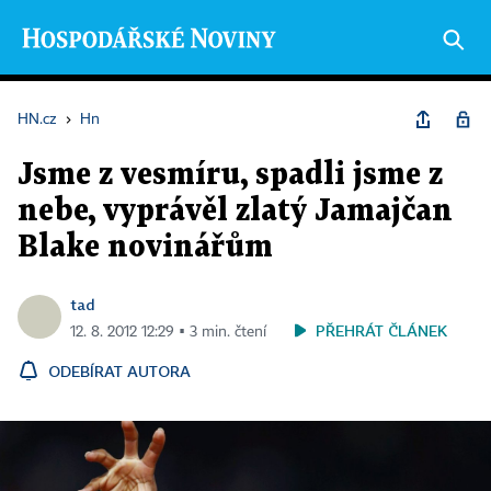
HN.cz
›
Hn
Jsme z vesmíru, spadli jsme z
nebe, vyprávěl zlatý Jamajčan
Blake novinářům
tad
PŘEHRÁT ČLÁNEK
12. 8. 2012 12:29 ▪ 3 min. čtení
ODEBÍRAT AUTORA