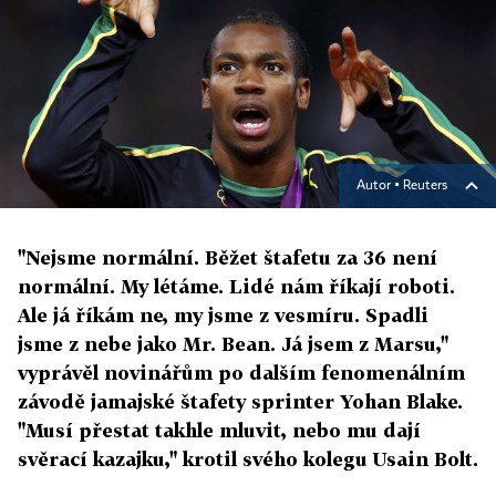
Autor ▪
Reuters
"Nejsme normální. Běžet štafetu za 36 není
normální. My létáme. Lidé nám říkají roboti.
Ale já říkám ne, my jsme z vesmíru. Spadli
jsme z nebe jako Mr. Bean. Já jsem z Marsu,"
vyprávěl novinářům po dalším fenomenálním
závodě jamajské štafety sprinter Yohan Blake.
"Musí přestat takhle mluvit, nebo mu dají
svěrací kazajku," krotil svého kolegu Usain Bolt.