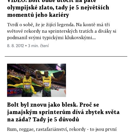
VIDEO: Bolt bude útočit na páté
olympijské zlato, tady je 5 největších
momentů jeho kariéry
Tvrdí o sobě, že je žijící legenda. Na kontě má tři
světové rekordy na sprinterských tratích a diváky si
podmanil svými typickými klukovskými...
8. 8. 2012 ▪ 3 min. čtení
Bolt byl znovu jako blesk. Proč se
jamajským sprinterům dívá zbytek světa
na záda? Tady je 5 důvodů
Rum, reggae, rastafariánství, rekordy - to jsou první